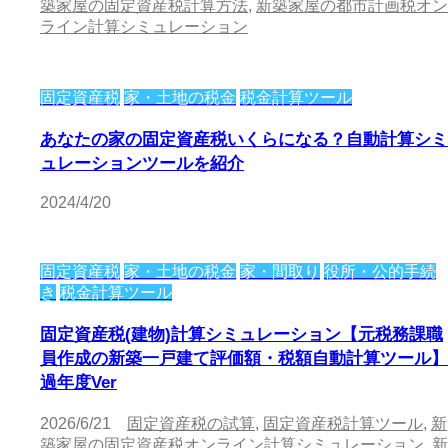
築家屋の固定資産税計算方法
,
新築家屋の都市計画税オン
ライン計算シミュレーション
固定資産税
家・土地の税金
税金計算ツール
あなたの家の固定資産税いくらになる？自動計算シミ
ュレーションツールを紹介
2024/4/20
固定資産税
家・土地の税金
家・間取り
役所・公的手続
き
税金計算ツール
固定資産税(建物)計算シミュレーション【元税務課職
員作成の新築一戸建て評価額・税額自動計算ツール】
過年度Ver
2026/6/21
固定資産税の試算
,
固定資産税計算ツール
,
新
築家屋の固定資産税オンライン計算シミュレーション
,
新