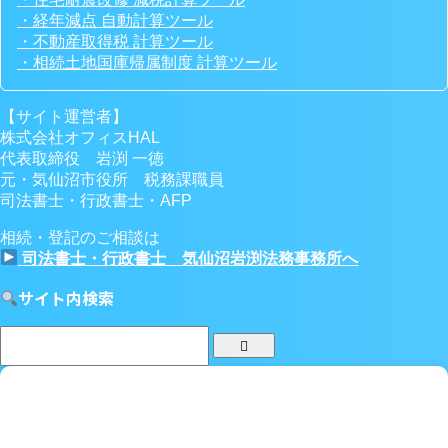
・経年減点 自動計算ツール
・不動産取得税 計算ツール
・相続土地国庫帰属制度 計算ツール
【サイト運営者】
株式会社オフィスHAL
代表取締役 岩渕 一徳
元・気仙沼市役所 税務課職員
司法書士・行政書士・AFP
相続・登記のご相談は
司法書士・行政書士 気仙沼岩渕法務事務所へ
サイト内検索