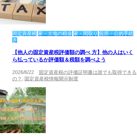
固定資産税
家・土地の税金
家・間取り
役所・公的手続
き
【他人の固定資産税評価額の調べ 方】他の人はいく
ら払っているか評価額＆税額を調べよう
2026/6/22
固定資産税の評価証明書は誰でも取得できる
の？
,
固定資産税情報開示制度