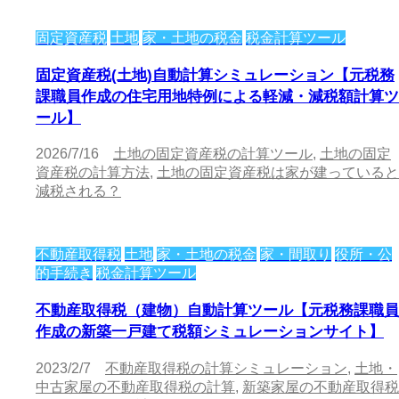
固定資産税
土地
家・土地の税金
税金計算ツール
固定資産税(土地)自動計算シミュレーション【元税務
課職員作成の住宅用地特例による軽減・減税額計算ツ
ール】
2026/7/16
土地の固定資産税の計算ツール
,
土地の固定
資産税の計算方法
,
土地の固定資産税は家が建っていると
減税される？
不動産取得税
土地
家・土地の税金
家・間取り
役所・公
的手続き
税金計算ツール
不動産取得税（建物）自動計算ツール【元税務課職員
作成の新築一戸建て税額シミュレーションサイト】
2023/2/7
不動産取得税の計算シミュレーション
,
土地・
中古家屋の不動産取得税の計算
,
新築家屋の不動産取得税