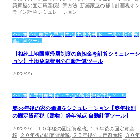
築家屋の固定資産税計算方法
,
新築家屋の都市計画税オン
ライン計算シミュレーション
不動産
不動産登記申請
土地
土地活用
家・土地の税金
税
金計算ツール
【相続土地国庫帰属制度の負担金を計算シミュレーシ
ョン】土地放棄費用の自動計算ツール
2023/4/5
不動産
固定資産税
家・土地の税金
税金計算ツール
築○○年後の家の価値をシミュレーション【築年数別
の固定資産税〔建物〕経年減点 自動計算ツール】
2023/2/7
１０年後の固定資産税
,
１５年後の固定資産
税
,
２０年後の固定資産税
,
２５年後の固定資産税
,
３０年