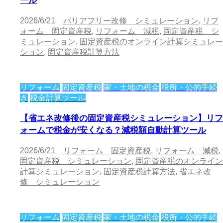
ール
2026/6/21
バリアフリー改修 シミュレーション
,
リフ
ォーム 固定資産税
,
リフォーム 減税
,
固定資産税 シ
ミュレーション
,
固定資産税のオンライン計算シミュレー
ション
,
固定資産税計算方法
リフォーム
固定資産税
家・土地の税金
役所・公的手続
き
税金計算ツール
【省エネ改修後の固定資産税シミュレーション】リフ
ォームで税金が安くなる？減税額自動計算ツール
2026/6/21
リフォーム 固定資産税
,
リフォーム 減税
,
固定資産税 シミュレーション
,
固定資産税のオンライン
計算シミュレーション
,
固定資産税計算方法
,
省エネ改
修 シミュレーション
リフォーム
固定資産税
家・土地の税金
役所・公的手続