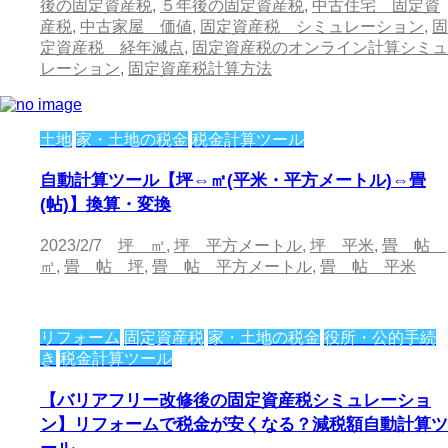
後の固定資産税
,
５年後の固定資産税
,
中古住宅 固定資
産税
,
中古家屋 価値
,
固定資産税 シミュレーション
,
固
定資産税 経年減点
,
固定資産税のオンライン計算シミュ
レーション
,
固定資産税計算方法
土地
家・土地の税金
税金計算ツール
自動計算ツール【坪⇔㎡(平米・平方メートル)⇔畳
(帖)】換算・変換
2023/2/7
坪 ㎡
,
坪 平方メートル
,
坪 平米
,
畳 帖
㎡
,
畳 帖 坪
,
畳 帖 平方メートル
,
畳 帖 平米
リフォーム
固定資産税
家・土地の税金
役所・公的手続
き
税金計算ツール
【バリアフリー改修後の固定資産税シミュレーショ
ン】リフォームで税金が安くなる？減税額自動計算ツ