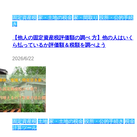
固定資産税
家・土地の税金
家・間取り
役所・公的手続
き
【他人の固定資産税評価額の調べ 方】他の人はいく
ら払っているか評価額＆税額を調べよう
2026/6/22
固定資産税
土地
家・土地の税金
役所・公的手続き
税金
計算ツール