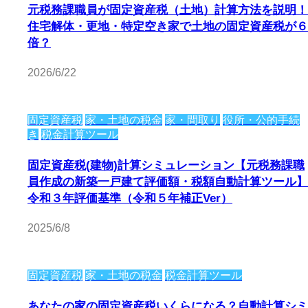
元税務課職員が固定資産税（土地）計算方法を説明！
住宅解体・更地・特定空き家で土地の固定資産税が６
倍？
2026/6/22
固定資産税
家・土地の税金
家・間取り
役所・公的手続
き
税金計算ツール
固定資産税(建物)計算シミュレーション【元税務課職
員作成の新築一戸建て評価額・税額自動計算ツール】
令和３年評価基準（令和５年補正Ver）
2025/6/8
固定資産税
家・土地の税金
税金計算ツール
あなたの家の固定資産税いくらになる？自動計算シミ