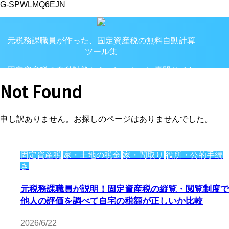
G-SPWLMQ6EJN
元税務課職員が作った、固定資産税の無料自動計算
ツール集
固定資産税の自動計算シミュレーション専門サイト
Not Found
申し訳ありません。お探しのページはありませんでした。
固定資産税
家・土地の税金
家・間取り
役所・公的手続
き
元税務課職員が説明！固定資産税の縦覧・閲覧制度で
他人の評価を調べて自宅の税額が正しいか比較
2026/6/22