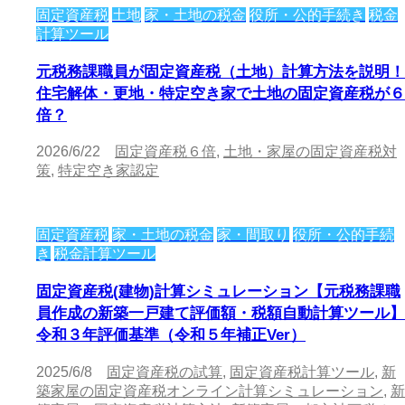
固定資産税
土地
家・土地の税金
役所・公的手続き
税金
計算ツール
元税務課職員が固定資産税（土地）計算方法を説明！
住宅解体・更地・特定空き家で土地の固定資産税が６
倍？
2026/6/22
固定資産税６倍
,
土地・家屋の固定資産税対
策
,
特定空き家認定
固定資産税
家・土地の税金
家・間取り
役所・公的手続
き
税金計算ツール
固定資産税(建物)計算シミュレーション【元税務課職
員作成の新築一戸建て評価額・税額自動計算ツール】
令和３年評価基準（令和５年補正Ver）
2025/6/8
固定資産税の試算
,
固定資産税計算ツール
,
新
築家屋の固定資産税オンライン計算シミュレーション
,
新