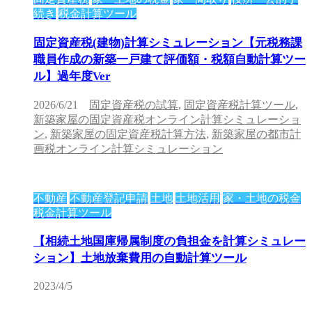
続き
税金計算ツール
固定資産税(建物)計算シミュレーション【元税務課
職員作成の新築一戸建て評価額・税額自動計算ツー
ル】過年度Ver
2026/6/21
固定資産税の試算
,
固定資産税計算ツール
,
新築家屋の固定資産税オンライン計算シミュレーショ
ン
,
新築家屋の固定資産税計算方法
,
新築家屋の都市計
画税オンライン計算シミュレーション
不動産
不動産登記申請
土地
土地活用
家・土地の税金
税金計算ツール
【相続土地国庫帰属制度の負担金を計算シミュレー
ション】土地放棄費用の自動計算ツール
2023/4/5