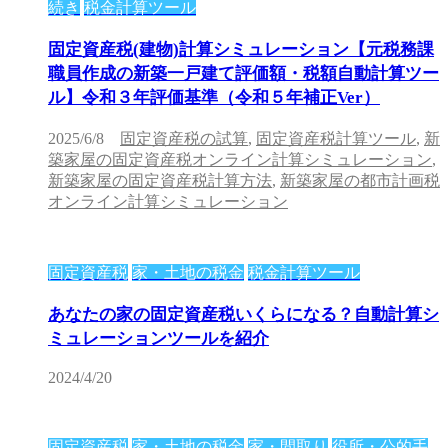
続き
税金計算ツール
固定資産税(建物)計算シミュレーション【元税務課
職員作成の新築一戸建て評価額・税額自動計算ツー
ル】令和３年評価基準（令和５年補正Ver）
2025/6/8
固定資産税の試算
,
固定資産税計算ツール
,
新
築家屋の固定資産税オンライン計算シミュレーション
,
新築家屋の固定資産税計算方法
,
新築家屋の都市計画税
オンライン計算シミュレーション
固定資産税
家・土地の税金
税金計算ツール
あなたの家の固定資産税いくらになる？自動計算シ
ミュレーションツールを紹介
2024/4/20
固定資産税
家・土地の税金
家・間取り
役所・公的手