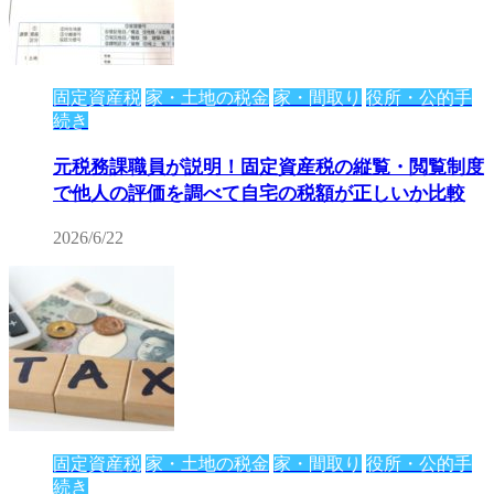
固定資産税
家・土地の税金
家・間取り
役所・公的手
続き
元税務課職員が説明！固定資産税の縦覧・閲覧制度
で他人の評価を調べて自宅の税額が正しいか比較
2026/6/22
固定資産税
家・土地の税金
家・間取り
役所・公的手
続き