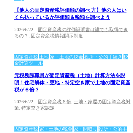
【他人の固定資産税評価額の調べ 方】他の人はい
くら払っているか評価額＆税額を調べよう
2026/6/22
固定資産税の評価証明書は誰でも取得でき
るの？
,
固定資産税情報開示制度
固定資産税
土地
家・土地の税金
役所・公的手続き
税
金計算ツール
元税務課職員が固定資産税（土地）計算方法を説
明！住宅解体・更地・特定空き家で土地の固定資産
税が６倍？
2026/6/22
固定資産税６倍
,
土地・家屋の固定資産税対
策
,
特定空き家認定
固定資産税
家・土地の税金
家・間取り
役所・公的手