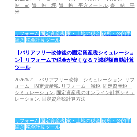
帖 ㎡
,
畳 帖 坪
,
畳 帖 平方メートル
,
畳 帖 平
米
リフォーム
固定資産税
家・土地の税金
役所・公的手
続き
税金計算ツール
【バリアフリー改修後の固定資産税シミュレーショ
ン】リフォームで税金が安くなる？減税額自動計算
ツール
2026/6/21
バリアフリー改修 シミュレーション
,
リフ
ォーム 固定資産税
,
リフォーム 減税
,
固定資産税
シミュレーション
,
固定資産税のオンライン計算シミュ
レーション
,
固定資産税計算方法
リフォーム
固定資産税
家・土地の税金
役所・公的手
続き
税金計算ツール