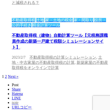
と減税される？
不動産取得税
土地
家・土地の税金
家・間取り
役所・
公的手続き
税金計算ツール
不動産取得税（建物）自動計算ツール【元税務課職
員作成の新築一戸建て税額シミュレーションサイ
ト】
2023/2/7
不動産取得税の計算シミュレーション
,
土
地・中古家屋の不動産取得税の計算
,
新築家屋の不動産
取得税をオンラインで計算
1
2
Next »
Post
Share
Hatena
LINE
note
URLコピー