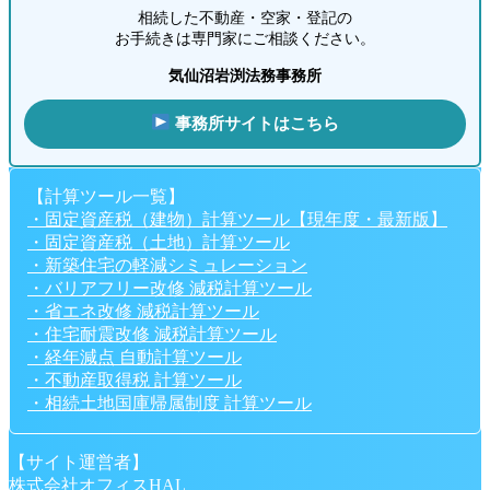
相続した不動産・空家・登記の
お手続きは専門家にご相談ください。
気仙沼岩渕法務事務所
事務所サイトはこちら
【計算ツール一覧】
・固定資産税（建物）計算ツール【現年度・最新版】
・固定資産税（土地）計算ツール
・新築住宅の軽減シミュレーション
・バリアフリー改修 減税計算ツール
・省エネ改修 減税計算ツール
・住宅耐震改修 減税計算ツール
・経年減点 自動計算ツール
・不動産取得税 計算ツール
・相続土地国庫帰属制度 計算ツール
【サイト運営者】
株式会社オフィスHAL