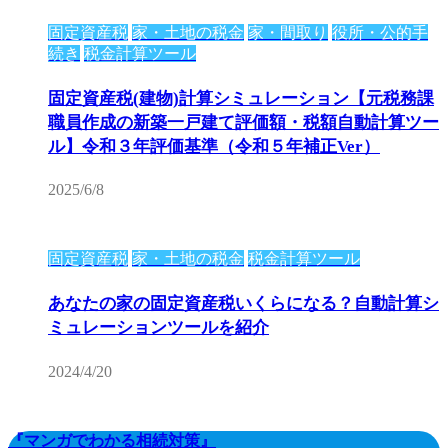
固定資産税
家・土地の税金
家・間取り
役所・公的手
続き
税金計算ツール
固定資産税(建物)計算シミュレーション【元税務課
職員作成の新築一戸建て評価額・税額自動計算ツー
ル】令和３年評価基準（令和５年補正Ver）
2025/6/8
固定資産税
家・土地の税金
税金計算ツール
あなたの家の固定資産税いくらになる？自動計算シ
ミュレーションツールを紹介
2024/4/20
『マンガでわかる相続対策』