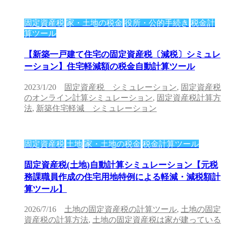
固定資産税
家・土地の税金
役所・公的手続き
税金計
算ツール
【新築一戸建て住宅の固定資産税〔減税〕シミュレ
ーション】住宅軽減額の税金自動計算ツール
2023/1/20
固定資産税 シミュレーション
,
固定資産税
のオンライン計算シミュレーション
,
固定資産税計算方
法
,
新築住宅軽減 シミュレーション
固定資産税
土地
家・土地の税金
税金計算ツール
固定資産税(土地)自動計算シミュレーション【元税
務課職員作成の住宅用地特例による軽減・減税額計
算ツール】
2026/7/16
土地の固定資産税の計算ツール
,
土地の固定
資産税の計算方法
,
土地の固定資産税は家が建っている