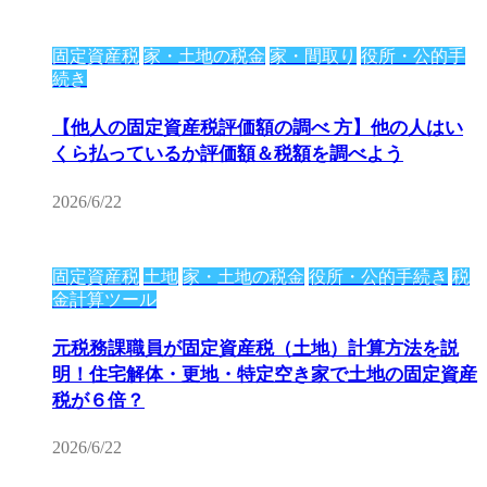
固定資産税
家・土地の税金
家・間取り
役所・公的手
続き
【他人の固定資産税評価額の調べ 方】他の人はい
くら払っているか評価額＆税額を調べよう
2026/6/22
固定資産税
土地
家・土地の税金
役所・公的手続き
税
金計算ツール
元税務課職員が固定資産税（土地）計算方法を説
明！住宅解体・更地・特定空き家で土地の固定資産
税が６倍？
2026/6/22