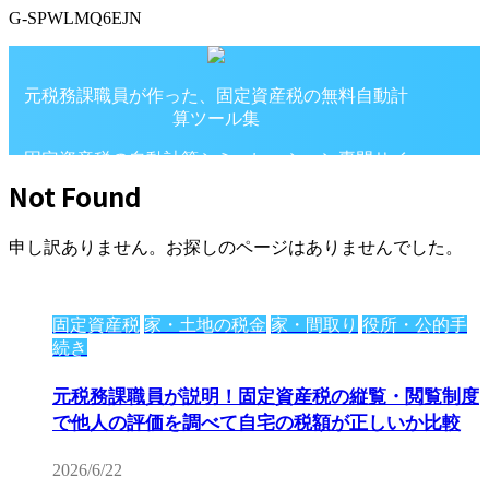
G-SPWLMQ6EJN
元税務課職員が作った、固定資産税の無料自動計
算ツール集
固定資産税の自動計算シミュレーション専門サイ
ト
Not Found
申し訳ありません。お探しのページはありませんでした。
固定資産税
家・土地の税金
家・間取り
役所・公的手
続き
元税務課職員が説明！固定資産税の縦覧・閲覧制度
で他人の評価を調べて自宅の税額が正しいか比較
2026/6/22