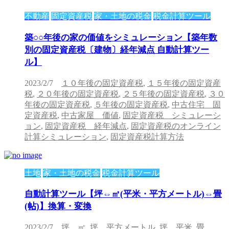
不動産
固定資産税
家・土地の税金
税金計算ツール
築○○年後の家の価値をシミュレーション【築年数
別の固定資産税〔建物〕経年減点 自動計算ツー
ル】
2023/2/7
１０年後の固定資産税
,
１５年後の固定資産
税
,
２０年後の固定資産税
,
２５年後の固定資産税
,
３０
年後の固定資産税
,
５年後の固定資産税
,
中古住宅 固
定資産税
,
中古家屋 価値
,
固定資産税 シミュレーシ
ョン
,
固定資産税 経年減点
,
固定資産税のオンライン
計算シミュレーション
,
固定資産税計算方法
土地
家・土地の税金
税金計算ツール
自動計算ツール【坪⇔㎡(平米・平方メートル)⇔畳
(帖)】換算・変換
2023/2/7
坪 ㎡
,
坪 平方メートル
,
坪 平米
,
畳