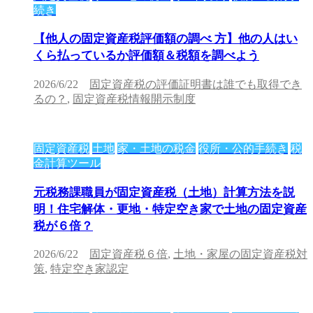
続き
【他人の固定資産税評価額の調べ 方】他の人はい
くら払っているか評価額＆税額を調べよう
2026/6/22
固定資産税の評価証明書は誰でも取得でき
るの？
,
固定資産税情報開示制度
固定資産税
土地
家・土地の税金
役所・公的手続き
税
金計算ツール
元税務課職員が固定資産税（土地）計算方法を説
明！住宅解体・更地・特定空き家で土地の固定資産
税が６倍？
2026/6/22
固定資産税６倍
,
土地・家屋の固定資産税対
策
,
特定空き家認定