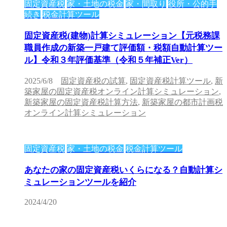
固定資産税
家・土地の税金
家・間取り
役所・公的手
続き
税金計算ツール
固定資産税(建物)計算シミュレーション【元税務課
職員作成の新築一戸建て評価額・税額自動計算ツー
ル】令和３年評価基準（令和５年補正Ver）
2025/6/8
固定資産税の試算
,
固定資産税計算ツール
,
新
築家屋の固定資産税オンライン計算シミュレーション
,
新築家屋の固定資産税計算方法
,
新築家屋の都市計画税
オンライン計算シミュレーション
固定資産税
家・土地の税金
税金計算ツール
あなたの家の固定資産税いくらになる？自動計算シ
ミュレーションツールを紹介
2024/4/20