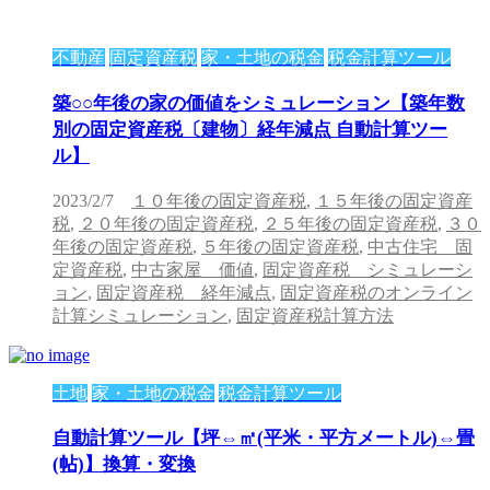
不動産
固定資産税
家・土地の税金
税金計算ツール
築○○年後の家の価値をシミュレーション【築年数
別の固定資産税〔建物〕経年減点 自動計算ツー
ル】
2023/2/7
１０年後の固定資産税
,
１５年後の固定資産
税
,
２０年後の固定資産税
,
２５年後の固定資産税
,
３０
年後の固定資産税
,
５年後の固定資産税
,
中古住宅 固
定資産税
,
中古家屋 価値
,
固定資産税 シミュレーシ
ョン
,
固定資産税 経年減点
,
固定資産税のオンライン
計算シミュレーション
,
固定資産税計算方法
土地
家・土地の税金
税金計算ツール
自動計算ツール【坪⇔㎡(平米・平方メートル)⇔畳
(帖)】換算・変換