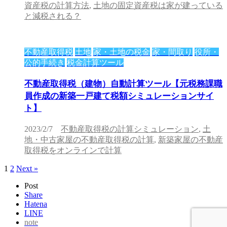
資産税の計算方法
,
土地の固定資産税は家が建っている
と減税される？
不動産取得税
土地
家・土地の税金
家・間取り
役所・
公的手続き
税金計算ツール
不動産取得税（建物）自動計算ツール【元税務課職
員作成の新築一戸建て税額シミュレーションサイ
ト】
2023/2/7
不動産取得税の計算シミュレーション
,
土
地・中古家屋の不動産取得税の計算
,
新築家屋の不動産
取得税をオンラインで計算
1
2
Next »
Post
Share
Hatena
LINE
note