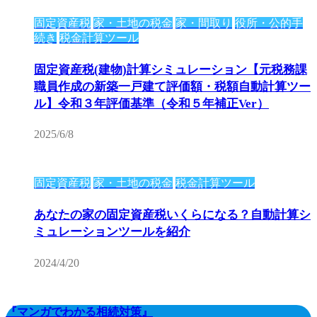
固定資産税
家・土地の税金
家・間取り
役所・公的手
続き
税金計算ツール
固定資産税(建物)計算シミュレーション【元税務課
職員作成の新築一戸建て評価額・税額自動計算ツー
ル】令和３年評価基準（令和５年補正Ver）
2025/6/8
固定資産税
家・土地の税金
税金計算ツール
あなたの家の固定資産税いくらになる？自動計算シ
ミュレーションツールを紹介
2024/4/20
『マンガでわかる相続対策』