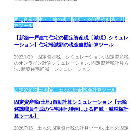
固定資産税
家・土地の税金
役所・公的手続き
税金計
算ツール
【新築一戸建て住宅の固定資産税〔減税〕シミュレ
ーション】住宅軽減額の税金自動計算ツール
2023/1/20
固定資産税 シミュレーション
,
固定資産税
のオンライン計算シミュレーション
,
固定資産税計算方
法
,
新築住宅軽減 シミュレーション
固定資産税
土地
家・土地の税金
税金計算ツール
固定資産税(土地)自動計算シミュレーション【元税
務課職員作成の住宅用地特例による軽減・減税額計
算ツール】
2026/7/16
土地の固定資産税の計算ツール
,
土地の固定