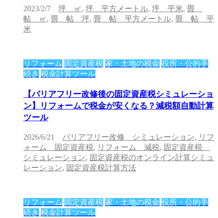
2023/2/7
坪 ㎡
,
坪 平方メートル
,
坪 平米
,
畳
帖 ㎡
,
畳 帖 坪
,
畳 帖 平方メートル
,
畳 帖 平
米
リフォーム
固定資産税
家・土地の税金
役所・公的手
続き
税金計算ツール
【バリアフリー改修後の固定資産税シミュレーショ
ン】リフォームで税金が安くなる？減税額自動計算
ツール
2026/6/21
バリアフリー改修 シミュレーション
,
リフ
ォーム 固定資産税
,
リフォーム 減税
,
固定資産税
シミュレーション
,
固定資産税のオンライン計算シミュ
レーション
,
固定資産税計算方法
リフォーム
固定資産税
家・土地の税金
役所・公的手
続き
税金計算ツール