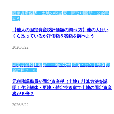
固定資産税
家・土地の税金
家・間取り
役所・公的手
続き
【他人の固定資産税評価額の調べ 方】他の人はい
くら払っているか評価額＆税額を調べよう
2026/6/22
固定資産税
土地
家・土地の税金
役所・公的手続き
税
金計算ツール
元税務課職員が固定資産税（土地）計算方法を説
明！住宅解体・更地・特定空き家で土地の固定資産
税が６倍？
2026/6/22