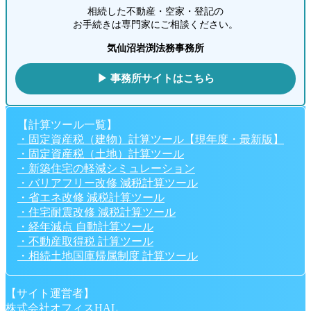
相続した不動産・空家・登記の
お手続きは専門家にご相談ください。
気仙沼岩渕法務事務所
▶ 事務所サイトはこちら
【計算ツール一覧】
・固定資産税（建物）計算ツール【現年度・最新版】
・固定資産税（土地）計算ツール
・新築住宅の軽減シミュレーション
・バリアフリー改修 減税計算ツール
・省エネ改修 減税計算ツール
・住宅耐震改修 減税計算ツール
・経年減点 自動計算ツール
・不動産取得税 計算ツール
・相続土地国庫帰属制度 計算ツール
【サイト運営者】
株式会社オフィスHAL