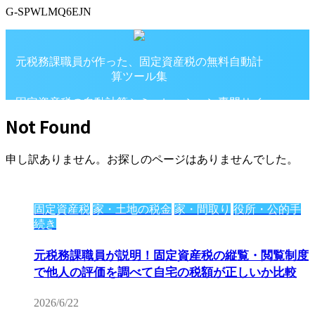
G-SPWLMQ6EJN
元税務課職員が作った、固定資産税の無料自動計
算ツール集
固定資産税の自動計算シミュレーション専門サイ
ト
Not Found
申し訳ありません。お探しのページはありませんでした。
固定資産税
家・土地の税金
家・間取り
役所・公的手
続き
元税務課職員が説明！固定資産税の縦覧・閲覧制度
で他人の評価を調べて自宅の税額が正しいか比較
2026/6/22