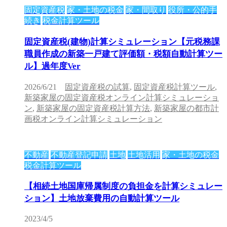
固定資産税
家・土地の税金
家・間取り
役所・公的手
続き
税金計算ツール
固定資産税(建物)計算シミュレーション【元税務課
職員作成の新築一戸建て評価額・税額自動計算ツー
ル】過年度Ver
2026/6/21
固定資産税の試算
,
固定資産税計算ツール
,
新築家屋の固定資産税オンライン計算シミュレーショ
ン
,
新築家屋の固定資産税計算方法
,
新築家屋の都市計
画税オンライン計算シミュレーション
不動産
不動産登記申請
土地
土地活用
家・土地の税金
税金計算ツール
【相続土地国庫帰属制度の負担金を計算シミュレー
ション】土地放棄費用の自動計算ツール
2023/4/5