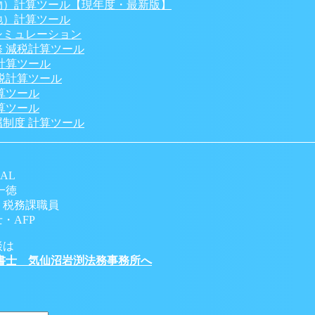
物）計算ツール【現年度・最新版】
地）計算ツール
シミュレーション
 減税計算ツール
計算ツール
税計算ツール
算ツール
算ツール
制度 計算ツール
AL
一徳
 税務課職員
・AFP
談は
書士 気仙沼岩渕法務事務所へ