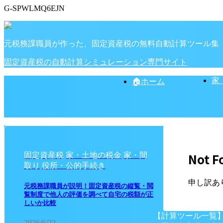
G-SPWLMQ6EJN
元税務課職員が作った、固定資産税の無料自動計算ツール集
固定資産税の自動計算シミュレーション専門サイト
家
🏠ホーム
Not F
固定資産税
家・土地の税金
家・間
取り
役所・公的手続き
申し訳あ
元税務課職員が説明！固定資産税の縦覧・閲
覧制度で他人の評価を調べて自宅の税額が正
しいか比較
【計算ツール一覧
2026/6/22