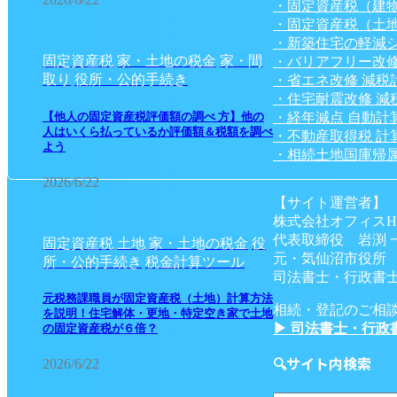
・固定資産税（建
・固定資産税（土
・新築住宅の軽減
固定資産税
家・土地の税金
家・間
・バリアフリー改修
取り
役所・公的手続き
・省エネ改修 減税
・住宅耐震改修 減
・経年減点 自動計
【他人の固定資産税評価額の調べ 方】他の
人はいくら払っているか評価額＆税額を調べ
・不動産取得税 計
よう
・相続土地国庫帰属
2026/6/22
【サイト運営者】
株式会社オフィスH
代表取締役 岩渕 
固定資産税
土地
家・土地の税金
役
元・気仙沼市役所
所・公的手続き
税金計算ツール
司法書士・行政書士
元税務課職員が固定資産税（土地）計算方法
相続・登記のご相
を説明！住宅解体・更地・特定空き家で土地
▶ 司法書士・行政
の固定資産税が６倍？
🔍サイト内検索
2026/6/22