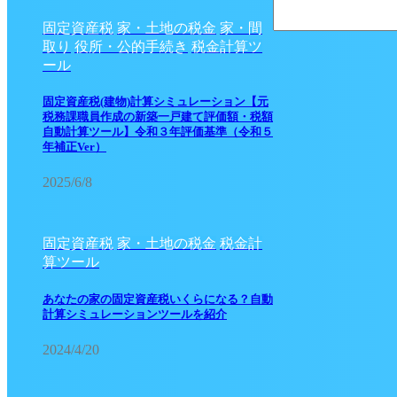
固定資産税
家・土地の税金
家・間
取り
役所・公的手続き
税金計算ツ
ール
固定資産税(建物)計算シミュレーション【元
税務課職員作成の新築一戸建て評価額・税額
自動計算ツール】令和３年評価基準（令和５
年補正Ver）
2025/6/8
固定資産税
家・土地の税金
税金計
算ツール
あなたの家の固定資産税いくらになる？自動
計算シミュレーションツールを紹介
2024/4/20