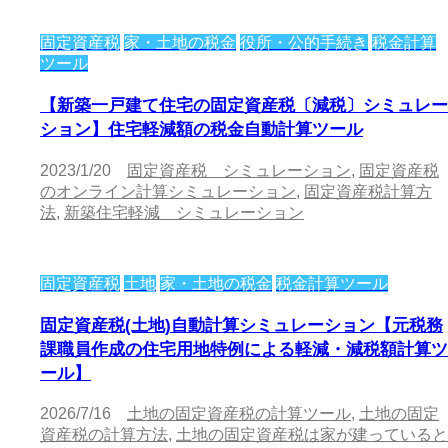
固定資産税
家・土地の税金
役所・公的手続き
税金計算
ツール
【新築一戸建て住宅の固定資産税〔減税〕シミュレー
ション】住宅軽減額の税金自動計算ツール
2023/1/20
固定資産税 シミュレーション
,
固定資産税
のオンライン計算シミュレーション
,
固定資産税計算方
法
,
新築住宅軽減 シミュレーション
固定資産税
土地
家・土地の税金
税金計算ツール
固定資産税(土地)自動計算シミュレーション【元税務
課職員作成の住宅用地特例による軽減・減税額計算ツ
ール】
2026/7/16
土地の固定資産税の計算ツール
,
土地の固定
資産税の計算方法
,
土地の固定資産税は家が建っていると