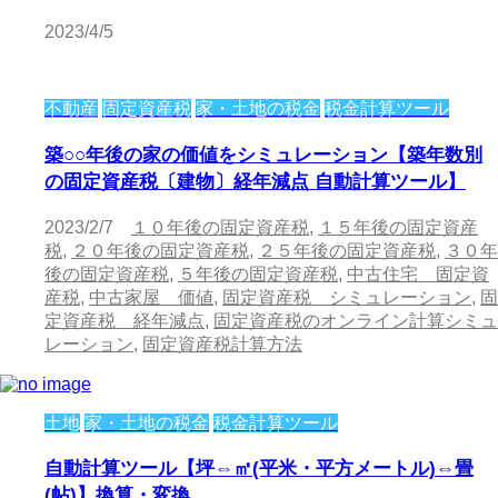
2023/4/5
不動産
固定資産税
家・土地の税金
税金計算ツール
築○○年後の家の価値をシミュレーション【築年数別
の固定資産税〔建物〕経年減点 自動計算ツール】
2023/2/7
１０年後の固定資産税
,
１５年後の固定資産
税
,
２０年後の固定資産税
,
２５年後の固定資産税
,
３０年
後の固定資産税
,
５年後の固定資産税
,
中古住宅 固定資
産税
,
中古家屋 価値
,
固定資産税 シミュレーション
,
固
定資産税 経年減点
,
固定資産税のオンライン計算シミュ
レーション
,
固定資産税計算方法
土地
家・土地の税金
税金計算ツール
自動計算ツール【坪⇔㎡(平米・平方メートル)⇔畳
(帖)】換算・変換