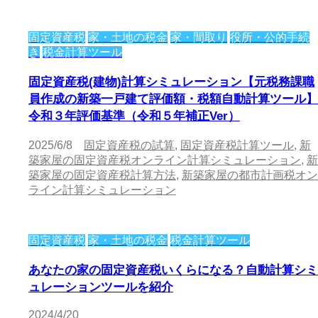
固定資産税
家・土地の税金
家・間取り
役所・公的手続
き
税金計算ツール
固定資産税(建物)計算シミュレーション【元税務課職
員作成の新築一戸建て評価額・税額自動計算ツール】
令和３年評価基準（令和５年補正Ver）
2025/6/8
固定資産税の試算
,
固定資産税計算ツール
,
新
築家屋の固定資産税オンライン計算シミュレーション
,
新
築家屋の固定資産税計算方法
,
新築家屋の都市計画税オン
ライン計算シミュレーション
固定資産税
家・土地の税金
税金計算ツール
あなたの家の固定資産税いくらになる？自動計算シミ
ュレーションツールを紹介
2024/4/20