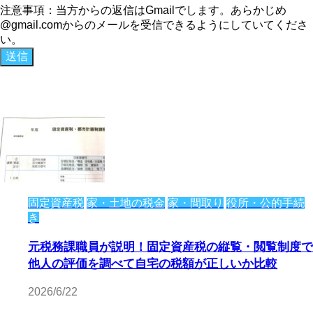
注意事項：当方からの返信はGmailでします。あらかじめ
@gmail.comからのメールを受信できるようにしていてくださ
い。
固定資産税
家・土地の税金
家・間取り
役所・公的手続
き
元税務課職員が説明！固定資産税の縦覧・閲覧制度で
他人の評価を調べて自宅の税額が正しいか比較
2026/6/22