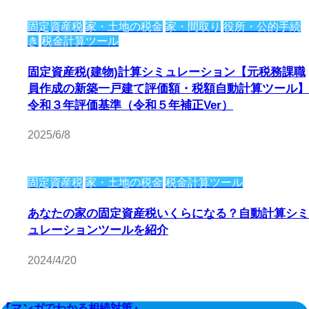
固定資産税
家・土地の税金
家・間取り
役所・公的手続
き
税金計算ツール
固定資産税(建物)計算シミュレーション【元税務課職
員作成の新築一戸建て評価額・税額自動計算ツール】
令和３年評価基準（令和５年補正Ver）
2025/6/8
固定資産税
家・土地の税金
税金計算ツール
あなたの家の固定資産税いくらになる？自動計算シミ
ュレーションツールを紹介
2024/4/20
『マンガでわかる相続対策』