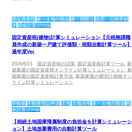
固定資産税
家・土地の税金
家・間取り
役所・公的手続
き
税金計算ツール
固定資産税(建物)計算シミュレーション【元税務課職
員作成の新築一戸建て評価額・税額自動計算ツール】
過年度Ver
2026/6/21
固定資産税の試算
,
固定資産税計算ツール
,
新
築家屋の固定資産税オンライン計算シミュレーション
,
新
築家屋の固定資産税計算方法
,
新築家屋の都市計画税オン
ライン計算シミュレーション
不動産
不動産登記申請
土地
土地活用
家・土地の税金
税
金計算ツール
【相続土地国庫帰属制度の負担金を計算シミュレーシ
ョン】土地放棄費用の自動計算ツール