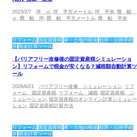
2023/2/7
坪 ㎡
,
坪 平方メートル
,
坪 平米
,
畳 帖
㎡
,
畳 帖 坪
,
畳 帖 平方メートル
,
畳 帖 平米
リフォーム
固定資産税
家・土地の税金
役所・公的手続
き
税金計算ツール
【バリアフリー改修後の固定資産税シミュレーショ
ン】リフォームで税金が安くなる？減税額自動計算ツ
ール
2026/6/21
バリアフリー改修 シミュレーション
,
リフ
ォーム 固定資産税
,
リフォーム 減税
,
固定資産税 シ
ミュレーション
,
固定資産税のオンライン計算シミュレー
ション
,
固定資産税計算方法
リフォーム
固定資産税
家・土地の税金
役所・公的手続
き
税金計算ツール