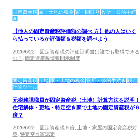
固定資産税
家・土地の税金
家・間取り
役所・公的手続
き
【他人の固定資産税評価額の調べ 方】他の人はいく
ら払っているか評価額＆税額を調べよう
2026/6/22
固定資産税の評価証明書は誰でも取得できる
の？
,
固定資産税情報開示制度
固定資産税
土地
家・土地の税金
役所・公的手続き
税金
計算ツール
元税務課職員が固定資産税（土地）計算方法を説明！
住宅解体・更地・特定空き家で土地の固定資産税が６
倍？
2026/6/22
固定資産税６倍
,
土地・家屋の固定資産税対
策
,
特定空き家認定