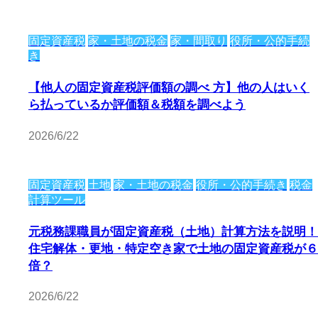
固定資産税
家・土地の税金
家・間取り
役所・公的手続
き
【他人の固定資産税評価額の調べ 方】他の人はいく
ら払っているか評価額＆税額を調べよう
2026/6/22
固定資産税
土地
家・土地の税金
役所・公的手続き
税金
計算ツール
元税務課職員が固定資産税（土地）計算方法を説明！
住宅解体・更地・特定空き家で土地の固定資産税が６
倍？
2026/6/22