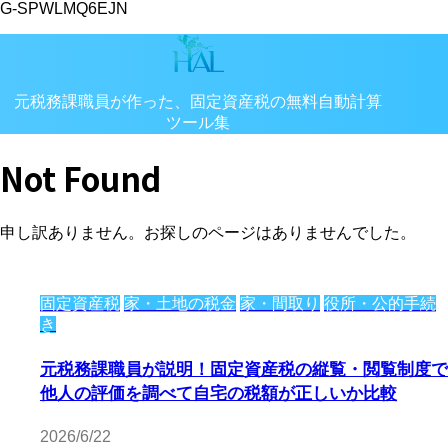
G-SPWLMQ6EJN
元税務課職員が作った、固定資産税の無料自動計算
ツール集
固定資産税の自動計算シミュレーション専門サイト
Not Found
申し訳ありません。お探しのページはありませんでした。
固定資産税
家・土地の税金
家・間取り
役所・公的手続
き
元税務課職員が説明！固定資産税の縦覧・閲覧制度で
他人の評価を調べて自宅の税額が正しいか比較
2026/6/22