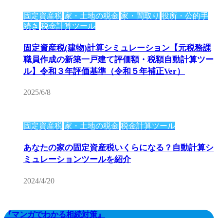
固定資産税
家・土地の税金
家・間取り
役所・公的手
続き
税金計算ツール
固定資産税(建物)計算シミュレーション【元税務課
職員作成の新築一戸建て評価額・税額自動計算ツー
ル】令和３年評価基準（令和５年補正Ver）
2025/6/8
固定資産税
家・土地の税金
税金計算ツール
あなたの家の固定資産税いくらになる？自動計算シ
ミュレーションツールを紹介
2024/4/20
『マンガでわかる相続対策』