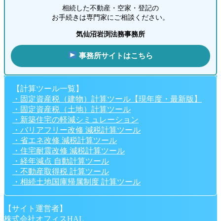
相続した不動産・空家・登記の
お手続きは専門家にご相談ください。
気仙沼岩渕法務事務所
事務所サイトはこちら
【計算ツール一覧】
・固定資産税（建物）計算ツール【現年度・最新版】
・固定資産税（土地）計算ツール
・新築住宅の軽減シミュレーション
・バリアフリー改修 減税計算ツール
・省エネ改修 減税計算ツール
・住宅耐震改修 減税計算ツール
・経年減点 自動計算ツール
・不動産取得税 計算ツール
・相続土地国庫帰属制度 計算ツール
【サイト運営者】
株式会社オフィスHAL