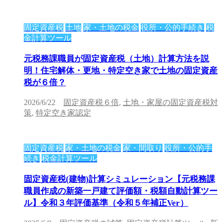
固定資産税
土地
家・土地の税金
役所・公的手続き
税
金計算ツール
元税務課職員が固定資産税（土地）計算方法を説
明！住宅解体・更地・特定空き家で土地の固定資産
税が６倍？
2026/6/22
固定資産税６倍
,
土地・家屋の固定資産税対
策
,
特定空き家認定
固定資産税
家・土地の税金
家・間取り
役所・公的手
続き
税金計算ツール
固定資産税(建物)計算シミュレーション【元税務課
職員作成の新築一戸建て評価額・税額自動計算ツー
ル】令和３年評価基準（令和５年補正Ver）