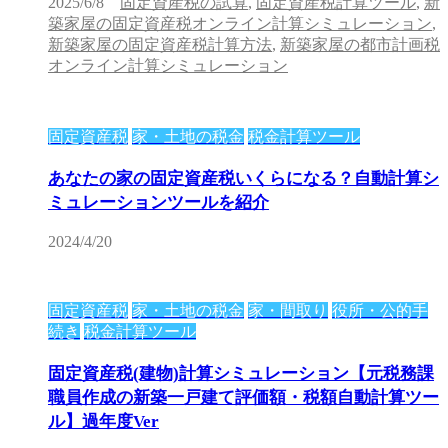
2025/6/8
固定資産税の試算
,
固定資産税計算ツール
,
新
築家屋の固定資産税オンライン計算シミュレーション
,
新築家屋の固定資産税計算方法
,
新築家屋の都市計画税
オンライン計算シミュレーション
固定資産税
家・土地の税金
税金計算ツール
あなたの家の固定資産税いくらになる？自動計算シ
ミュレーションツールを紹介
2024/4/20
固定資産税
家・土地の税金
家・間取り
役所・公的手
続き
税金計算ツール
固定資産税(建物)計算シミュレーション【元税務課
職員作成の新築一戸建て評価額・税額自動計算ツー
ル】過年度Ver