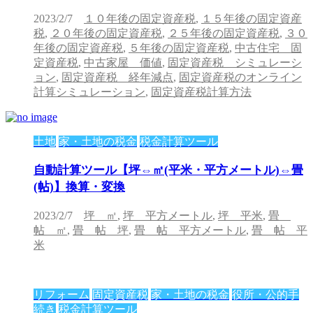
2023/2/7
１０年後の固定資産税
,
１５年後の固定資産
税
,
２０年後の固定資産税
,
２５年後の固定資産税
,
３０
年後の固定資産税
,
５年後の固定資産税
,
中古住宅 固
定資産税
,
中古家屋 価値
,
固定資産税 シミュレーシ
ョン
,
固定資産税 経年減点
,
固定資産税のオンライン
計算シミュレーション
,
固定資産税計算方法
土地
家・土地の税金
税金計算ツール
自動計算ツール【坪⇔㎡(平米・平方メートル)⇔畳
(帖)】換算・変換
2023/2/7
坪 ㎡
,
坪 平方メートル
,
坪 平米
,
畳
帖 ㎡
,
畳 帖 坪
,
畳 帖 平方メートル
,
畳 帖 平
米
リフォーム
固定資産税
家・土地の税金
役所・公的手
続き
税金計算ツール