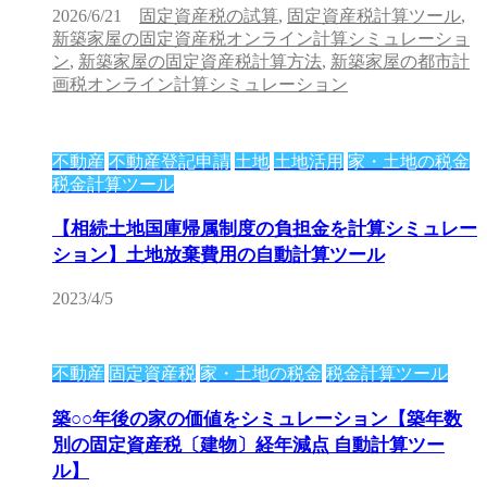
2026/6/21
固定資産税の試算
,
固定資産税計算ツール
,
新築家屋の固定資産税オンライン計算シミュレーショ
ン
,
新築家屋の固定資産税計算方法
,
新築家屋の都市計
画税オンライン計算シミュレーション
不動産
不動産登記申請
土地
土地活用
家・土地の税金
税金計算ツール
【相続土地国庫帰属制度の負担金を計算シミュレー
ション】土地放棄費用の自動計算ツール
2023/4/5
不動産
固定資産税
家・土地の税金
税金計算ツール
築○○年後の家の価値をシミュレーション【築年数
別の固定資産税〔建物〕経年減点 自動計算ツー
ル】