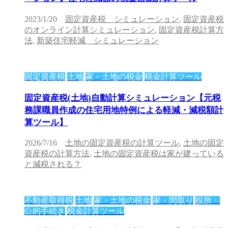
2023/1/20
固定資産税 シミュレーション
,
固定資産税
のオンライン計算シミュレーション
,
固定資産税計算方
法
,
新築住宅軽減 シミュレーション
固定資産税
土地
家・土地の税金
税金計算ツール
固定資産税(土地)自動計算シミュレーション【元税
務課職員作成の住宅用地特例による軽減・減税額計
算ツール】
2026/7/16
土地の固定資産税の計算ツール
,
土地の固定
資産税の計算方法
,
土地の固定資産税は家が建っている
と減税される？
不動産取得税
土地
家・土地の税金
家・間取り
役所・
公的手続き
税金計算ツール