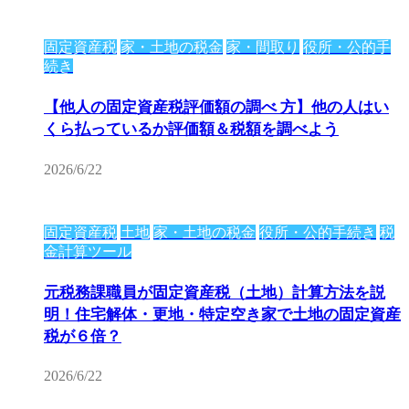
固定資産税
家・土地の税金
家・間取り
役所・公的手
続き
【他人の固定資産税評価額の調べ 方】他の人はい
くら払っているか評価額＆税額を調べよう
2026/6/22
固定資産税
土地
家・土地の税金
役所・公的手続き
税
金計算ツール
元税務課職員が固定資産税（土地）計算方法を説
明！住宅解体・更地・特定空き家で土地の固定資産
税が６倍？
2026/6/22