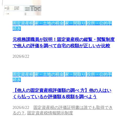
固定資産税
家・土地の税金
家・間取り
役所・公的手
続き
元税務課職員が説明！固定資産税の縦覧・閲覧制度
で他人の評価を調べて自宅の税額が正しいか比較
2026/6/22
固定資産税
家・土地の税金
家・間取り
役所・公的手
続き
【他人の固定資産税評価額の調べ 方】他の人はい
くら払っているか評価額＆税額を調べよう
2026/6/22
固定資産税の評価証明書は誰でも取得でき
るの？
,
固定資産税情報開示制度