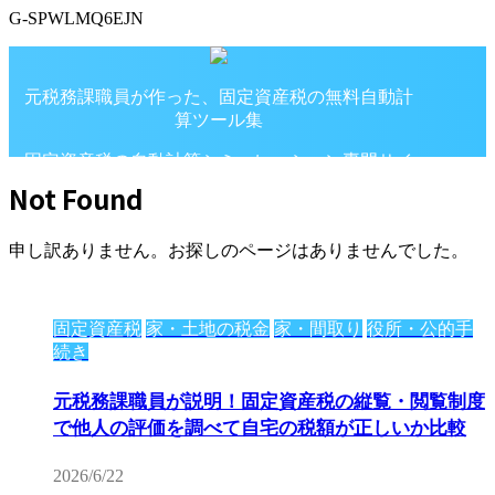
G-SPWLMQ6EJN
元税務課職員が作った、固定資産税の無料自動計
算ツール集
固定資産税の自動計算シミュレーション専門サイ
ト
Not Found
申し訳ありません。お探しのページはありませんでした。
固定資産税
家・土地の税金
家・間取り
役所・公的手
続き
元税務課職員が説明！固定資産税の縦覧・閲覧制度
で他人の評価を調べて自宅の税額が正しいか比較
2026/6/22