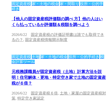
固定資産税
家・土地の税金
家・間取り
役所・公的手
続き
【他人の固定資産税評価額の調べ 方】他の人はい
くら払っているか評価額＆税額を調べよう
2026/6/22
固定資産税の評価証明書は誰でも取得でき
るの？
,
固定資産税情報開示制度
固定資産税
土地
家・土地の税金
役所・公的手続き
税
金計算ツール
元税務課職員が固定資産税（土地）計算方法を説
明！住宅解体・更地・特定空き家で土地の固定資産
税が６倍？
2026/6/22
固定資産税６倍
,
土地・家屋の固定資産税対
策
,
特定空き家認定