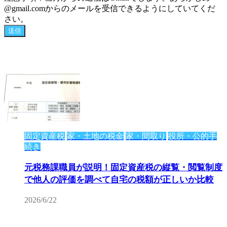
@gmail.comからのメールを受信できるようにしていてくだ
さい。
固定資産税
家・土地の税金
家・間取り
役所・公的手
続き
元税務課職員が説明！固定資産税の縦覧・閲覧制度
で他人の評価を調べて自宅の税額が正しいか比較
2026/6/22