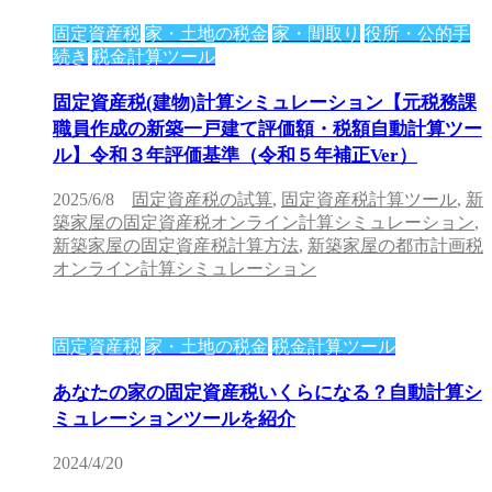
固定資産税
家・土地の税金
家・間取り
役所・公的手
続き
税金計算ツール
固定資産税(建物)計算シミュレーション【元税務課
職員作成の新築一戸建て評価額・税額自動計算ツー
ル】令和３年評価基準（令和５年補正Ver）
2025/6/8
固定資産税の試算
,
固定資産税計算ツール
,
新
築家屋の固定資産税オンライン計算シミュレーション
,
新築家屋の固定資産税計算方法
,
新築家屋の都市計画税
オンライン計算シミュレーション
固定資産税
家・土地の税金
税金計算ツール
あなたの家の固定資産税いくらになる？自動計算シ
ミュレーションツールを紹介
2024/4/20