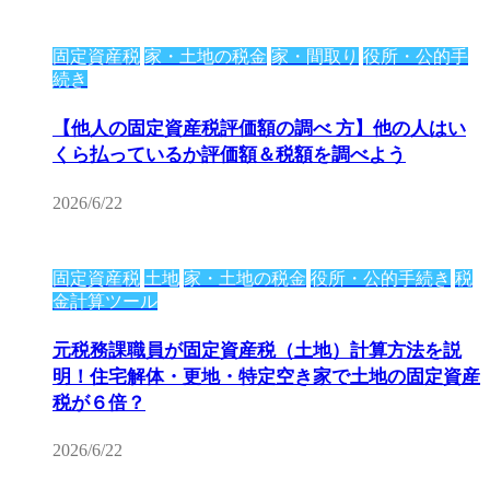
固定資産税
家・土地の税金
家・間取り
役所・公的手
続き
【他人の固定資産税評価額の調べ 方】他の人はい
くら払っているか評価額＆税額を調べよう
2026/6/22
固定資産税
土地
家・土地の税金
役所・公的手続き
税
金計算ツール
元税務課職員が固定資産税（土地）計算方法を説
明！住宅解体・更地・特定空き家で土地の固定資産
税が６倍？
2026/6/22