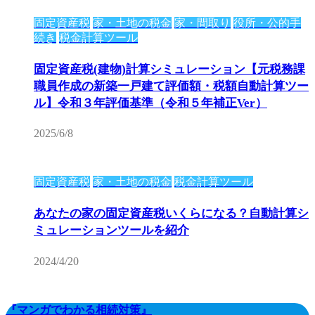
固定資産税
家・土地の税金
家・間取り
役所・公的手
続き
税金計算ツール
固定資産税(建物)計算シミュレーション【元税務課
職員作成の新築一戸建て評価額・税額自動計算ツー
ル】令和３年評価基準（令和５年補正Ver）
2025/6/8
固定資産税
家・土地の税金
税金計算ツール
あなたの家の固定資産税いくらになる？自動計算シ
ミュレーションツールを紹介
2024/4/20
『マンガでわかる相続対策』