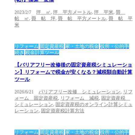
2023/2/7
坪 ㎡
,
坪 平方メートル
,
坪 平米
,
畳
帖 ㎡
,
畳 帖 坪
,
畳 帖 平方メートル
,
畳 帖 平
米
リフォーム
固定資産税
家・土地の税金
役所・公的手
続き
税金計算ツール
【バリアフリー改修後の固定資産税シミュレーショ
ン】リフォームで税金が安くなる？減税額自動計算
ツール
2026/6/21
バリアフリー改修 シミュレーション
,
リフ
ォーム 固定資産税
,
リフォーム 減税
,
固定資産税
シミュレーション
,
固定資産税のオンライン計算シミュ
レーション
,
固定資産税計算方法
リフォーム
固定資産税
家・土地の税金
役所・公的手