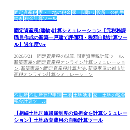
固定資産税
家・土地の税金
家・間取り
役所・公的手
続き
税金計算ツール
固定資産税(建物)計算シミュレーション【元税務課
職員作成の新築一戸建て評価額・税額自動計算ツー
ル】過年度Ver
2026/6/21
固定資産税の試算
,
固定資産税計算ツール
,
新築家屋の固定資産税オンライン計算シミュレーショ
ン
,
新築家屋の固定資産税計算方法
,
新築家屋の都市計
画税オンライン計算シミュレーション
不動産
不動産登記申請
土地
土地活用
家・土地の税金
税金計算ツール
【相続土地国庫帰属制度の負担金を計算シミュレー
ション】土地放棄費用の自動計算ツール