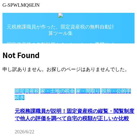
G-SPWLMQ6EJN
元税務課職員が作った、固定資産税の無料自動計
算ツール集
固定資産税の自動計算シミュレーション専門サイ
ト
Not Found
申し訳ありません。お探しのページはありませんでした。
固定資産税
家・土地の税金
家・間取り
役所・公的手
続き
元税務課職員が説明！固定資産税の縦覧・閲覧制度
で他人の評価を調べて自宅の税額が正しいか比較
2026/6/22