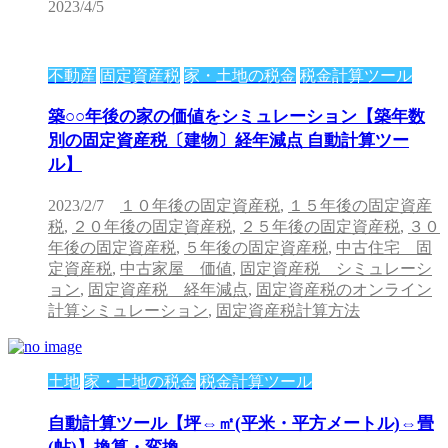
2023/4/5
不動産
固定資産税
家・土地の税金
税金計算ツール
築○○年後の家の価値をシミュレーション【築年数
別の固定資産税〔建物〕経年減点 自動計算ツー
ル】
2023/2/7
１０年後の固定資産税
,
１５年後の固定資産
税
,
２０年後の固定資産税
,
２５年後の固定資産税
,
３０
年後の固定資産税
,
５年後の固定資産税
,
中古住宅 固
定資産税
,
中古家屋 価値
,
固定資産税 シミュレーシ
ョン
,
固定資産税 経年減点
,
固定資産税のオンライン
計算シミュレーション
,
固定資産税計算方法
土地
家・土地の税金
税金計算ツール
自動計算ツール【坪⇔㎡(平米・平方メートル)⇔畳
(帖)】換算・変換