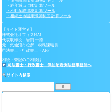
・住宅耐震改修 減税計算ツール
・経年減点 自動計算ツール
・不動産取得税 計算ツール
・相続土地国庫帰属制度 計算ツール
【サイト運営者】
株式会社オフィスHAL
代表取締役 岩渕 一徳
元・気仙沼市役所 税務課職員
司法書士・行政書士・AFP
相続・登記のご相談は
司法書士・行政書士 気仙沼岩渕法務事務所へ
サイト内検索