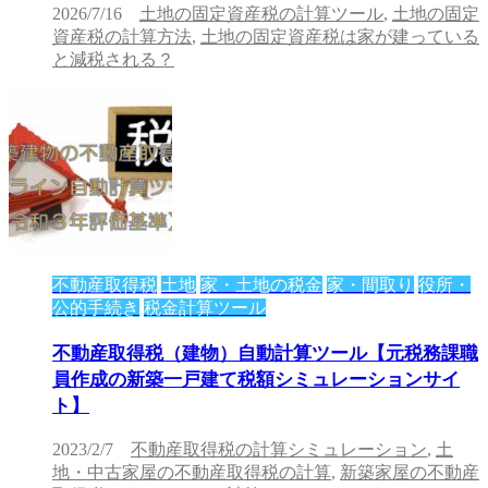
2026/7/16
土地の固定資産税の計算ツール
,
土地の固定
資産税の計算方法
,
土地の固定資産税は家が建っている
と減税される？
不動産取得税
土地
家・土地の税金
家・間取り
役所・
公的手続き
税金計算ツール
不動産取得税（建物）自動計算ツール【元税務課職
員作成の新築一戸建て税額シミュレーションサイ
ト】
2023/2/7
不動産取得税の計算シミュレーション
,
土
地・中古家屋の不動産取得税の計算
,
新築家屋の不動産