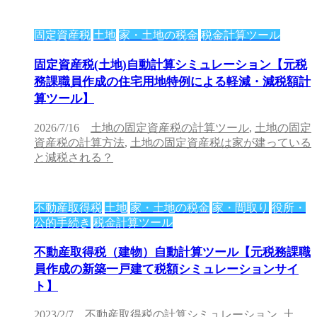
固定資産税
土地
家・土地の税金
税金計算ツール
固定資産税(土地)自動計算シミュレーション【元税
務課職員作成の住宅用地特例による軽減・減税額計
算ツール】
2026/7/16
土地の固定資産税の計算ツール
,
土地の固定
資産税の計算方法
,
土地の固定資産税は家が建っている
と減税される？
不動産取得税
土地
家・土地の税金
家・間取り
役所・
公的手続き
税金計算ツール
不動産取得税（建物）自動計算ツール【元税務課職
員作成の新築一戸建て税額シミュレーションサイ
ト】
2023/2/7
不動産取得税の計算シミュレーション
,
土