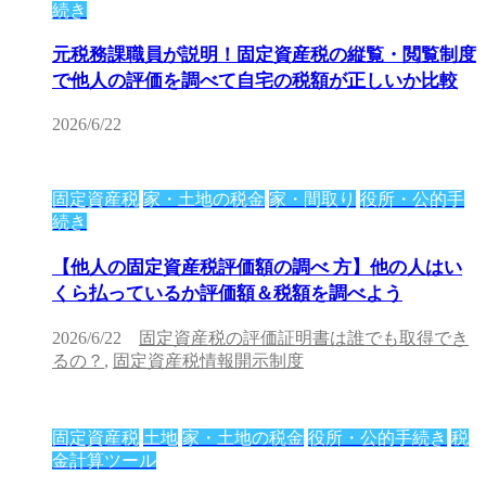
続き
元税務課職員が説明！固定資産税の縦覧・閲覧制度
で他人の評価を調べて自宅の税額が正しいか比較
2026/6/22
固定資産税
家・土地の税金
家・間取り
役所・公的手
続き
【他人の固定資産税評価額の調べ 方】他の人はい
くら払っているか評価額＆税額を調べよう
2026/6/22
固定資産税の評価証明書は誰でも取得でき
るの？
,
固定資産税情報開示制度
固定資産税
土地
家・土地の税金
役所・公的手続き
税
金計算ツール