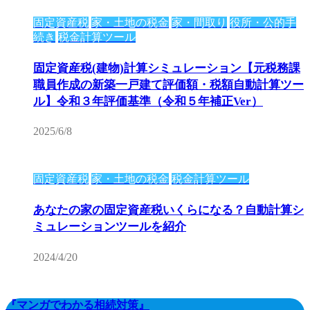
固定資産税
家・土地の税金
家・間取り
役所・公的手
続き
税金計算ツール
固定資産税(建物)計算シミュレーション【元税務課
職員作成の新築一戸建て評価額・税額自動計算ツー
ル】令和３年評価基準（令和５年補正Ver）
2025/6/8
固定資産税
家・土地の税金
税金計算ツール
あなたの家の固定資産税いくらになる？自動計算シ
ミュレーションツールを紹介
2024/4/20
『マンガでわかる相続対策』