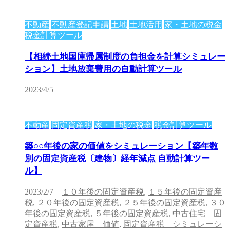
不動産
不動産登記申請
土地
土地活用
家・土地の税金
税金計算ツール
【相続土地国庫帰属制度の負担金を計算シミュレー
ション】土地放棄費用の自動計算ツール
2023/4/5
不動産
固定資産税
家・土地の税金
税金計算ツール
築○○年後の家の価値をシミュレーション【築年数
別の固定資産税〔建物〕経年減点 自動計算ツー
ル】
2023/2/7
１０年後の固定資産税
,
１５年後の固定資産
税
,
２０年後の固定資産税
,
２５年後の固定資産税
,
３０
年後の固定資産税
,
５年後の固定資産税
,
中古住宅 固
定資産税
,
中古家屋 価値
,
固定資産税 シミュレーシ