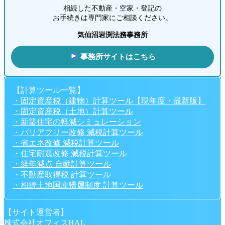
相続した不動産・空家・登記の
お手続きは専門家にご相談ください。
気仙沼岩渕法務事務所
事務所サイトはこちら
【計算ツール一覧】
・固定資産税（建物）計算ツール【現年度・最新版】
・固定資産税（土地）計算ツール
・新築住宅の軽減シミュレーション
・バリアフリー改修 減税計算ツール
・省エネ改修 減税計算ツール
・住宅耐震改修 減税計算ツール
・経年減点 自動計算ツール
・不動産取得税 計算ツール
・相続土地国庫帰属制度 計算ツール
【サイト運営者】
株式会社オフィスHAL