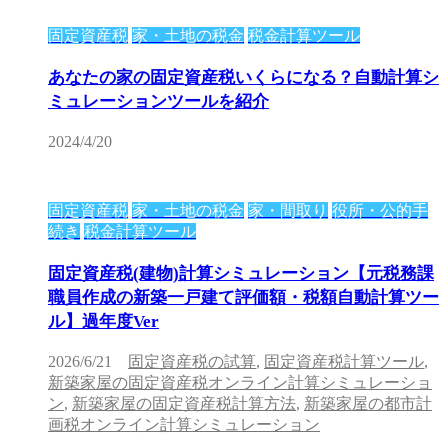
固定資産税
家・土地の税金
税金計算ツール
あなたの家の固定資産税いくらになる？自動計算シ
ミュレーションツールを紹介
2024/4/20
固定資産税
家・土地の税金
家・間取り
役所・公的手
続き
税金計算ツール
固定資産税(建物)計算シミュレーション【元税務課
職員作成の新築一戸建て評価額・税額自動計算ツー
ル】過年度Ver
2026/6/21
固定資産税の試算
,
固定資産税計算ツール
,
新築家屋の固定資産税オンライン計算シミュレーショ
ン
,
新築家屋の固定資産税計算方法
,
新築家屋の都市計
画税オンライン計算シミュレーション