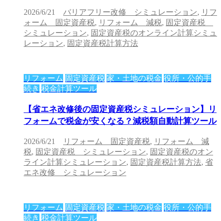
2026/6/21
バリアフリー改修 シミュレーション
,
リフ
ォーム 固定資産税
,
リフォーム 減税
,
固定資産税
シミュレーション
,
固定資産税のオンライン計算シミュ
レーション
,
固定資産税計算方法
リフォーム
固定資産税
家・土地の税金
役所・公的手
続き
税金計算ツール
【省エネ改修後の固定資産税シミュレーション】リ
フォームで税金が安くなる？減税額自動計算ツール
2026/6/21
リフォーム 固定資産税
,
リフォーム 減
税
,
固定資産税 シミュレーション
,
固定資産税のオン
ライン計算シミュレーション
,
固定資産税計算方法
,
省
エネ改修 シミュレーション
リフォーム
固定資産税
家・土地の税金
役所・公的手
続き
税金計算ツール