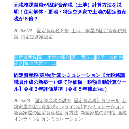
元税務課職員が固定資産税（土地）計算方法を説
明！住宅解体・更地・特定空き家で土地の固定資産
税が６倍？
2026/6/22
固定資産税６倍
,
土地・家屋の固定資産税対
策
,
特定空き家認定
固定資産税
家・土地の税金
家・間取り
役所・公的手
続き
税金計算ツール
固定資産税(建物)計算シミュレーション【元税務課
職員作成の新築一戸建て評価額・税額自動計算ツー
ル】令和３年評価基準（令和５年補正Ver）
2025/6/8
固定資産税の試算
,
固定資産税計算ツール
,
新
築家屋の固定資産税オンライン計算シミュレーション
,
新築家屋の固定資産税計算方法
,
新築家屋の都市計画税
オンライン計算シミュレーション