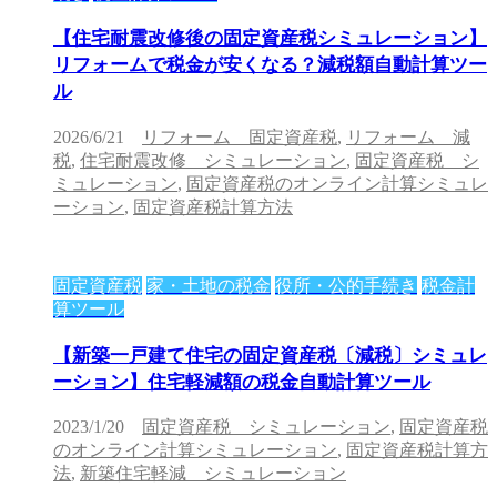
【住宅耐震改修後の固定資産税シミュレーション】
リフォームで税金が安くなる？減税額自動計算ツー
ル
2026/6/21
リフォーム 固定資産税
,
リフォーム 減
税
,
住宅耐震改修 シミュレーション
,
固定資産税 シ
ミュレーション
,
固定資産税のオンライン計算シミュレ
ーション
,
固定資産税計算方法
固定資産税
家・土地の税金
役所・公的手続き
税金計
算ツール
【新築一戸建て住宅の固定資産税〔減税〕シミュレ
ーション】住宅軽減額の税金自動計算ツール
2023/1/20
固定資産税 シミュレーション
,
固定資産税
のオンライン計算シミュレーション
,
固定資産税計算方
法
,
新築住宅軽減 シミュレーション