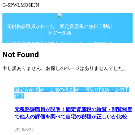
G-SPWLMQ6EJN
元税務課職員が作った、固定資産税の無料自動計
算ツール集
固定資産税の自動計算シミュレーション専門サイ
ト
Not Found
申し訳ありません。お探しのページはありませんでした。
固定資産税
家・土地の税金
家・間取り
役所・公的手
続き
元税務課職員が説明！固定資産税の縦覧・閲覧制度
で他人の評価を調べて自宅の税額が正しいか比較
2026/6/22