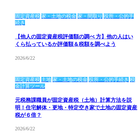
固定資産税
家・土地の税金
家・間取り
役所・公的手
続き
【他人の固定資産税評価額の調べ 方】他の人はい
くら払っているか評価額＆税額を調べよう
2026/6/22
固定資産税
土地
家・土地の税金
役所・公的手続き
税
金計算ツール
元税務課職員が固定資産税（土地）計算方法を説
明！住宅解体・更地・特定空き家で土地の固定資産
税が６倍？
2026/6/22