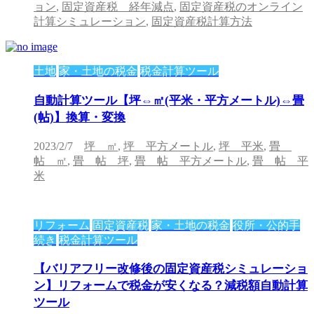
ョン
,
固定資産税 経年減点
,
固定資産税のオンライン
計算シミュレーション
,
固定資産税計算方法
土地
家・土地の税金
税金計算ツール
自動計算ツール【坪⇔㎡(平米・平方メートル)⇔畳
(帖)】換算・変換
2023/2/7
坪 ㎡
,
坪 平方メートル
,
坪 平米
,
畳
帖 ㎡
,
畳 帖 坪
,
畳 帖 平方メートル
,
畳 帖 平
米
リフォーム
固定資産税
家・土地の税金
役所・公的手
続き
税金計算ツール
【バリアフリー改修後の固定資産税シミュレーショ
ン】リフォームで税金が安くなる？減税額自動計算
ツール