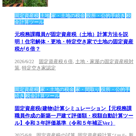
固定資産税
土地
家・土地の税金
役所・公的手続き
税
金計算ツール
元税務課職員が固定資産税（土地）計算方法を説
明！住宅解体・更地・特定空き家で土地の固定資産
税が６倍？
2026/6/22
固定資産税６倍
,
土地・家屋の固定資産税対
策
,
特定空き家認定
固定資産税
家・土地の税金
家・間取り
役所・公的手
続き
税金計算ツール
固定資産税(建物)計算シミュレーション【元税務課
職員作成の新築一戸建て評価額・税額自動計算ツー
ル】令和３年評価基準（令和５年補正Ver）
2025/6/8
固定資産税の試算
,
固定資産税計算ツール
,
新