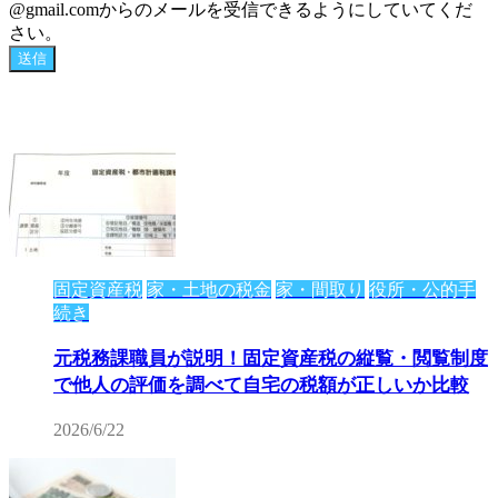
@gmail.comからのメールを受信できるようにしていてくだ
さい。
固定資産税
家・土地の税金
家・間取り
役所・公的手
続き
元税務課職員が説明！固定資産税の縦覧・閲覧制度
で他人の評価を調べて自宅の税額が正しいか比較
2026/6/22