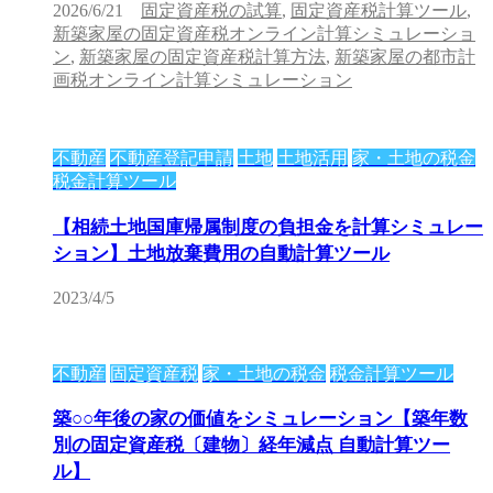
2026/6/21
固定資産税の試算
,
固定資産税計算ツール
,
新築家屋の固定資産税オンライン計算シミュレーショ
ン
,
新築家屋の固定資産税計算方法
,
新築家屋の都市計
画税オンライン計算シミュレーション
不動産
不動産登記申請
土地
土地活用
家・土地の税金
税金計算ツール
【相続土地国庫帰属制度の負担金を計算シミュレー
ション】土地放棄費用の自動計算ツール
2023/4/5
不動産
固定資産税
家・土地の税金
税金計算ツール
築○○年後の家の価値をシミュレーション【築年数
別の固定資産税〔建物〕経年減点 自動計算ツー
ル】