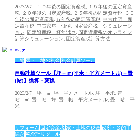
2023/2/7
１０年後の固定資産税
,
１５年後の固定資産
税
,
２０年後の固定資産税
,
２５年後の固定資産税
,
３０
年後の固定資産税
,
５年後の固定資産税
,
中古住宅 固
定資産税
,
中古家屋 価値
,
固定資産税 シミュレーシ
ョン
,
固定資産税 経年減点
,
固定資産税のオンライン
計算シミュレーション
,
固定資産税計算方法
土地
家・土地の税金
税金計算ツール
自動計算ツール【坪⇔㎡(平米・平方メートル)⇔畳
(帖)】換算・変換
2023/2/7
坪 ㎡
,
坪 平方メートル
,
坪 平米
,
畳
帖 ㎡
,
畳 帖 坪
,
畳 帖 平方メートル
,
畳 帖 平
米
リフォーム
固定資産税
家・土地の税金
役所・公的手
続き
税金計算ツール