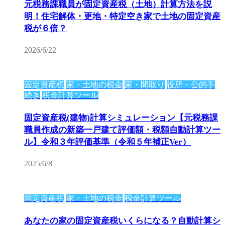
元税務課職員が固定資産税（土地）計算方法を説
明！住宅解体・更地・特定空き家で土地の固定資産
税が６倍？
2026/6/22
固定資産税
家・土地の税金
家・間取り
役所・公的手
続き
税金計算ツール
固定資産税(建物)計算シミュレーション【元税務課
職員作成の新築一戸建て評価額・税額自動計算ツー
ル】令和３年評価基準（令和５年補正Ver）
2025/6/8
固定資産税
家・土地の税金
税金計算ツール
あなたの家の固定資産税いくらになる？自動計算シ