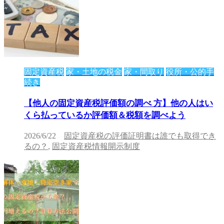
固定資産税
家・土地の税金
家・間取り
役所・公的手
続き
【他人の固定資産税評価額の調べ 方】他の人はい
くら払っているか評価額＆税額を調べよう
2026/6/22
固定資産税の評価証明書は誰でも取得でき
るの？
,
固定資産税情報開示制度