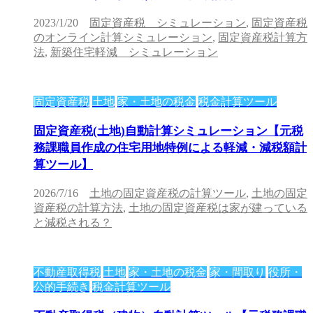
2023/1/20
固定資産税 シミュレーション
,
固定資産税
のオンライン計算シミュレーション
,
固定資産税計算方
法
,
新築住宅軽減 シミュレーション
固定資産税
土地
家・土地の税金
税金計算ツール
固定資産税(土地)自動計算シミュレーション【元税
務課職員作成の住宅用地特例による軽減・減税額計
算ツール】
2026/7/16
土地の固定資産税の計算ツール
,
土地の固定
資産税の計算方法
,
土地の固定資産税は家が建っている
と減税される？
不動産取得税
土地
家・土地の税金
家・間取り
役所・
公的手続き
税金計算ツール