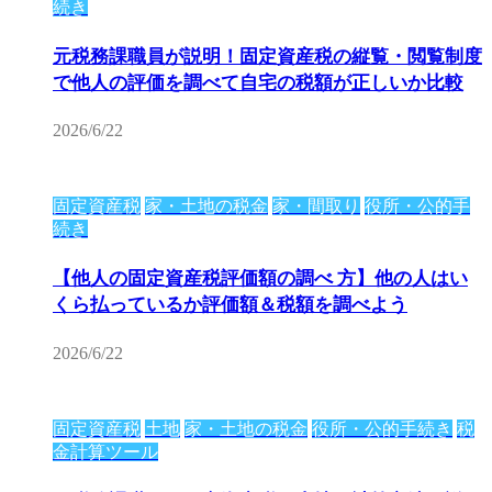
続き
元税務課職員が説明！固定資産税の縦覧・閲覧制度
で他人の評価を調べて自宅の税額が正しいか比較
2026/6/22
固定資産税
家・土地の税金
家・間取り
役所・公的手
続き
【他人の固定資産税評価額の調べ 方】他の人はい
くら払っているか評価額＆税額を調べよう
2026/6/22
固定資産税
土地
家・土地の税金
役所・公的手続き
税
金計算ツール