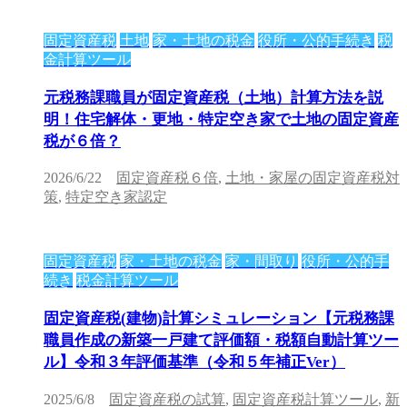
固定資産税
土地
家・土地の税金
役所・公的手続き
税
金計算ツール
元税務課職員が固定資産税（土地）計算方法を説
明！住宅解体・更地・特定空き家で土地の固定資産
税が６倍？
2026/6/22
固定資産税６倍
,
土地・家屋の固定資産税対
策
,
特定空き家認定
固定資産税
家・土地の税金
家・間取り
役所・公的手
続き
税金計算ツール
固定資産税(建物)計算シミュレーション【元税務課
職員作成の新築一戸建て評価額・税額自動計算ツー
ル】令和３年評価基準（令和５年補正Ver）
2025/6/8
固定資産税の試算
,
固定資産税計算ツール
,
新