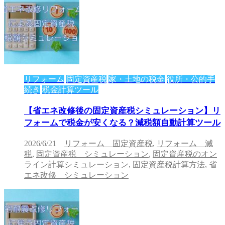
リフォーム
固定資産税
家・土地の税金
役所・公的手
続き
税金計算ツール
【省エネ改修後の固定資産税シミュレーション】リ
フォームで税金が安くなる？減税額自動計算ツール
2026/6/21
リフォーム 固定資産税
,
リフォーム 減
税
,
固定資産税 シミュレーション
,
固定資産税のオン
ライン計算シミュレーション
,
固定資産税計算方法
,
省
エネ改修 シミュレーション