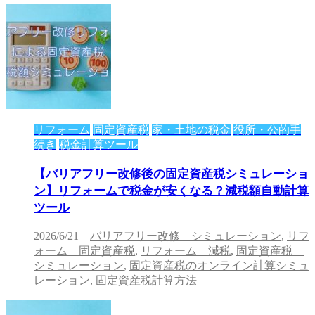
リフォーム
固定資産税
家・土地の税金
役所・公的手
続き
税金計算ツール
【バリアフリー改修後の固定資産税シミュレーショ
ン】リフォームで税金が安くなる？減税額自動計算
ツール
2026/6/21
バリアフリー改修 シミュレーション
,
リフ
ォーム 固定資産税
,
リフォーム 減税
,
固定資産税
シミュレーション
,
固定資産税のオンライン計算シミュ
レーション
,
固定資産税計算方法