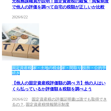
元税務課職員が説明！固定資産税の縦覧・閲覧制度
で他人の評価を調べて自宅の税額が正しいか比較
2026/6/22
固定資産税
家・土地の税金
家・間取り
役所・公的手
続き
【他人の固定資産税評価額の調べ 方】他の人はい
くら払っているか評価額＆税額を調べよう
2026/6/22
固定資産税の評価証明書は誰でも取得でき
るの？
,
固定資産税情報開示制度