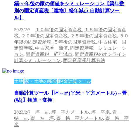
築○○年後の家の価値をシミュレーション【築年数
別の固定資産税〔建物〕経年減点 自動計算ツー
ル】
2023/2/7
１０年後の固定資産税
,
１５年後の固定資産
税
,
２０年後の固定資産税
,
２５年後の固定資産税
,
３０
年後の固定資産税
,
５年後の固定資産税
,
中古住宅 固
定資産税
,
中古家屋 価値
,
固定資産税 シミュレーシ
ョン
,
固定資産税 経年減点
,
固定資産税のオンライン
計算シミュレーション
,
固定資産税計算方法
土地
家・土地の税金
税金計算ツール
自動計算ツール【坪⇔㎡(平米・平方メートル)⇔畳
(帖)】換算・変換
2023/2/7
坪 ㎡
,
坪 平方メートル
,
坪 平米
,
畳
帖 ㎡
,
畳 帖 坪
,
畳 帖 平方メートル
,
畳 帖 平
米