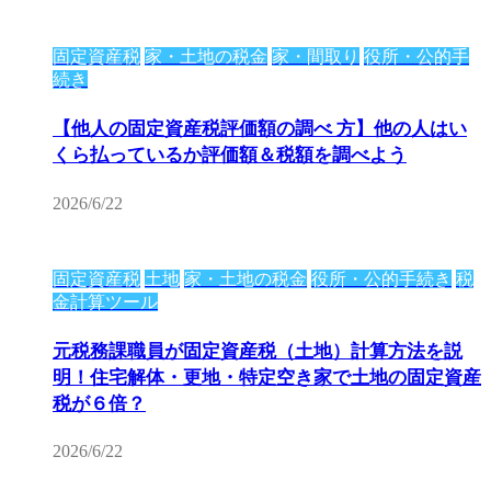
固定資産税
家・土地の税金
家・間取り
役所・公的手
続き
【他人の固定資産税評価額の調べ 方】他の人はい
くら払っているか評価額＆税額を調べよう
2026/6/22
固定資産税
土地
家・土地の税金
役所・公的手続き
税
金計算ツール
元税務課職員が固定資産税（土地）計算方法を説
明！住宅解体・更地・特定空き家で土地の固定資産
税が６倍？
2026/6/22