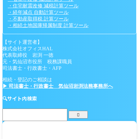
【新築一戸建て住宅の固定資産税〔減税〕シミュレ
・住宅耐震改修 減税計算ツール
ーション】住宅軽減額の税金自動計算ツール
・経年減点 自動計算ツール
・不動産取得税 計算ツール
2023/1/20
固定資産税 シミュレーション
,
固定資産税
・相続土地国庫帰属制度 計算ツール
のオンライン計算シミュレーション
,
固定資産税計算方
法
,
新築住宅軽減 シミュレーション
【サイト運営者】
株式会社オフィスHAL
代表取締役 岩渕 一徳
固定資産税
土地
家・土地の税金
税金計算ツール
元・気仙沼市役所 税務課職員
司法書士・行政書士・AFP
固定資産税(土地)自動計算シミュレーション【元税
務課職員作成の住宅用地特例による軽減・減税額計
相続・登記のご相談は
算ツール】
▶ 司法書士・行政書士 気仙沼岩渕法務事務所へ
🔍サイト内検索
2026/7/16
土地の固定資産税の計算ツール
,
土地の固定
資産税の計算方法
,
土地の固定資産税は家が建っている
と減税される？