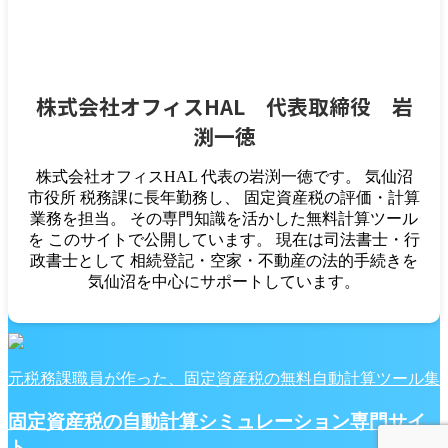
株式会社オフィスHAL 代表取締役 岩
不動産取得税
土地
家・土地の税金
家・間取り
役所・
渕一徳
公的手続き
税金計算ツール
株式会社オフィスHAL 代表の岩渕一徳です。 気仙沼
不動産取得税（建物）自動計算ツール【元税務課職
市役所 税務課に長年勤務し、 固定資産税の評価・計算
員作成の新築一戸建て税額シミュレーションサイ
業務を担当。 その専門知識を活かした無料計算ツール
ト】
を このサイトで公開しています。 現在は司法書士・行
政書士として 相続登記・空家・不動産の法的手続きを
2023/2/7
不動産取得税の計算シミュレーション
,
土
気仙沼を中心にサポートしています。
地・中古家屋の不動産取得税の計算
,
新築家屋の不動産
取得税をオンラインで計算
1
2
Next »
元税務課職員が作った、固定資産税の無料自動計算ツール集
Post
Share
Hatena
固定資産税の自動計算シミュレーション専門サイ
LINE
ト