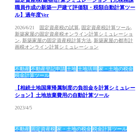
固定資産税(建物)計算シミュレーション【元税務課
職員作成の新築一戸建て評価額・税額自動計算ツー
ル】過年度Ver
2026/6/21
固定資産税の試算
,
固定資産税計算ツール
,
新築家屋の固定資産税オンライン計算シミュレーショ
ン
,
新築家屋の固定資産税計算方法
,
新築家屋の都市計
画税オンライン計算シミュレーション
不動産
不動産登記申請
土地
土地活用
家・土地の税金
税金計算ツール
【相続土地国庫帰属制度の負担金を計算シミュレー
ション】土地放棄費用の自動計算ツール
2023/4/5
不動産
固定資産税
家・土地の税金
税金計算ツール