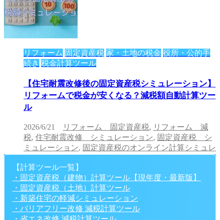
リフォーム
固定資産税
家・土地の税金
役所・公的手
続き
税金計算ツール
【住宅耐震改修後の固定資産税シミュレーション】
リフォームで税金が安くなる？減税額自動計算ツー
ル
2026/6/21
リフォーム 固定資産税
,
リフォーム 減
税
,
住宅耐震改修 シミュレーション
,
固定資産税 シ
ミュレーション
,
固定資産税のオンライン計算シミュレ
ーション
,
固定資産税計算方法
【計算ツール一覧】
・固定資産税（建物）計算ツール【現年度・最新版】
・固定資産税（土地）計算ツール
固定資産税
家・土地の税金
役所・公的手続き
税金計
・新築住宅の軽減シミュレーション
算ツール
・バリアフリー改修 減税計算ツール
・省エネ改修 減税計算ツール