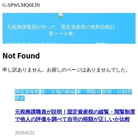
G-SPWLMQ6EJN
元税務課職員が作った、固定資産税の無料自動計
算ツール集
固定資産税の自動計算シミュレーション専門サイ
ト
Not Found
申し訳ありません。お探しのページはありませんでした。
固定資産税
家・土地の税金
家・間取り
役所・公的手
続き
元税務課職員が説明！固定資産税の縦覧・閲覧制度
で他人の評価を調べて自宅の税額が正しいか比較
2026/6/22