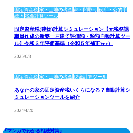
固定資産税
家・土地の税金
家・間取り
役所・公的手
続き
税金計算ツール
固定資産税(建物)計算シミュレーション【元税務課
職員作成の新築一戸建て評価額・税額自動計算ツー
ル】令和３年評価基準（令和５年補正Ver）
2025/6/8
固定資産税
家・土地の税金
税金計算ツール
あなたの家の固定資産税いくらになる？自動計算シ
ミュレーションツールを紹介
2024/4/20
『マンガでわかる相続対策』