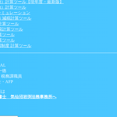
物）計算ツール【現年度・最新版】
地）計算ツール
シミュレーション
 減税計算ツール
計算ツール
税計算ツール
算ツール
算ツール
制度 計算ツール
AL
一徳
 税務課職員
・AFP
談は
書士 気仙沼岩渕法務事務所へ