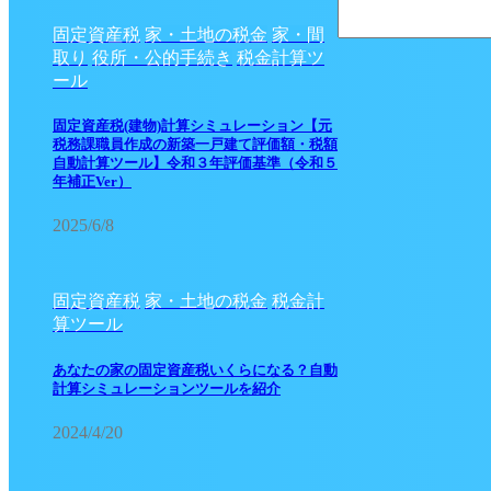
固定資産税
家・土地の税金
家・間
取り
役所・公的手続き
税金計算ツ
ール
固定資産税(建物)計算シミュレーション【元
税務課職員作成の新築一戸建て評価額・税額
自動計算ツール】令和３年評価基準（令和５
年補正Ver）
2025/6/8
固定資産税
家・土地の税金
税金計
算ツール
あなたの家の固定資産税いくらになる？自動
計算シミュレーションツールを紹介
2024/4/20