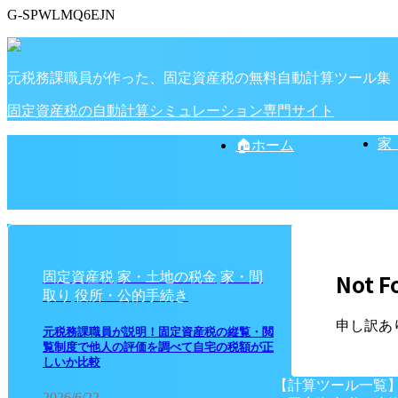
G-SPWLMQ6EJN
元税務課職員が作った、固定資産税の無料自動計算ツール集
固定資産税の自動計算シミュレーション専門サイト
家
🏠ホーム
Not F
固定資産税
家・土地の税金
家・間
取り
役所・公的手続き
申し訳あ
元税務課職員が説明！固定資産税の縦覧・閲
覧制度で他人の評価を調べて自宅の税額が正
しいか比較
【計算ツール一覧
2026/6/22