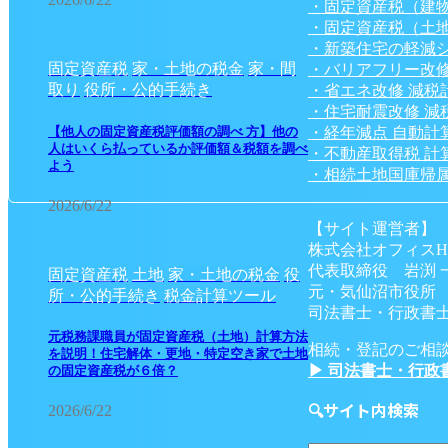
・固定資産税（建
・固定資産税（土
・新築住宅の軽減
固定資産税
家・土地の税金
家・間
・バリアフリー改修
取り
役所・公的手続き
・省エネ改修 減税
・住宅耐震改修 減
・経年減点 自動計
【他人の固定資産税評価額の調べ 方】他の
人はいくら払っているか評価額＆税額を調べ
・不動産取得税 計
よう
・相続土地国庫帰属
2026/6/22
【サイト運営者】
株式会社オフィスH
代表取締役 岩渕 
固定資産税
土地
家・土地の税金
役
元・気仙沼市役所
所・公的手続き
税金計算ツール
司法書士・行政書士
元税務課職員が固定資産税（土地）計算方法
相続・登記のご相
を説明！住宅解体・更地・特定空き家で土地
▶ 司法書士・行政
の固定資産税が６倍？
🔍サイト内検索
2026/6/22