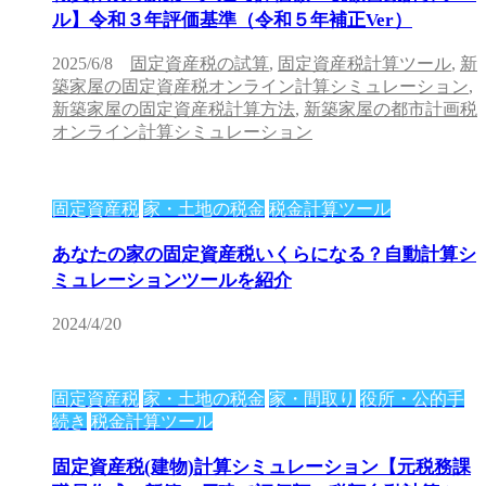
ル】令和３年評価基準（令和５年補正Ver）
2025/6/8
固定資産税の試算
,
固定資産税計算ツール
,
新
築家屋の固定資産税オンライン計算シミュレーション
,
新築家屋の固定資産税計算方法
,
新築家屋の都市計画税
オンライン計算シミュレーション
固定資産税
家・土地の税金
税金計算ツール
あなたの家の固定資産税いくらになる？自動計算シ
ミュレーションツールを紹介
2024/4/20
固定資産税
家・土地の税金
家・間取り
役所・公的手
続き
税金計算ツール
固定資産税(建物)計算シミュレーション【元税務課