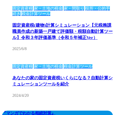
固定資産税
家・土地の税金
家・間取り
役所・公的手
続き
税金計算ツール
固定資産税(建物)計算シミュレーション【元税務課
職員作成の新築一戸建て評価額・税額自動計算ツー
ル】令和３年評価基準（令和５年補正Ver）
2025/6/8
固定資産税
家・土地の税金
税金計算ツール
あなたの家の固定資産税いくらになる？自動計算シ
ミュレーションツールを紹介
2024/4/20
『マンガでわかる相続対策』