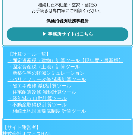
相続した不動産・空家・登記の
お手続きは専門家にご相談ください。
気仙沼岩渕法務事務所
▶ 事務所サイトはこちら
【計算ツール一覧】
・固定資産税（建物）計算ツール【現年度・最新版】
・固定資産税（土地）計算ツール
・新築住宅の軽減シミュレーション
・バリアフリー改修 減税計算ツール
・省エネ改修 減税計算ツール
・住宅耐震改修 減税計算ツール
・経年減点 自動計算ツール
・不動産取得税 計算ツール
・相続土地国庫帰属制度 計算ツール
【サイト運営者】
株式会社オフィスHAL