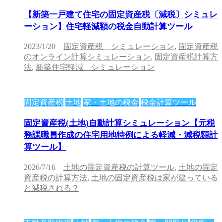
【新築一戸建て住宅の固定資産税〔減税〕シミュレ
ーション】住宅軽減額の税金自動計算ツール
2023/1/20
固定資産税 シミュレーション
,
固定資産税
のオンライン計算シミュレーション
,
固定資産税計算方
法
,
新築住宅軽減 シミュレーション
固定資産税
土地
家・土地の税金
税金計算ツール
固定資産税(土地)自動計算シミュレーション【元税
務課職員作成の住宅用地特例による軽減・減税額計
算ツール】
2026/7/16
土地の固定資産税の計算ツール
,
土地の固定
資産税の計算方法
,
土地の固定資産税は家が建っている
と減税される？