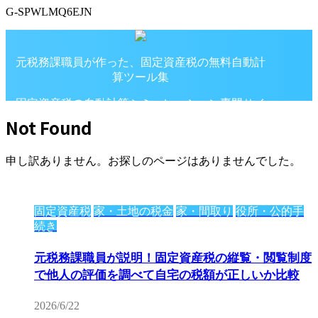
G-SPWLMQ6EJN
元税務課職員が作った、固定資産税の無料自動計
算ツール集
固定資産税の自動計算シミュレーション専門サイ
ト
Not Found
申し訳ありません。お探しのページはありませんでした。
固定資産税
家・土地の税金
家・間取り
役所・公的手
続き
元税務課職員が説明！固定資産税の縦覧・閲覧制度
で他人の評価を調べて自宅の税額が正しいか比較
2026/6/22