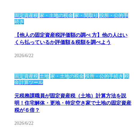
固定資産税
家・土地の税金
家・間取り
役所・公的手
続き
【他人の固定資産税評価額の調べ 方】他の人はい
くら払っているか評価額＆税額を調べよう
2026/6/22
固定資産税
土地
家・土地の税金
役所・公的手続き
税
金計算ツール
元税務課職員が固定資産税（土地）計算方法を説
明！住宅解体・更地・特定空き家で土地の固定資産
税が６倍？
2026/6/22