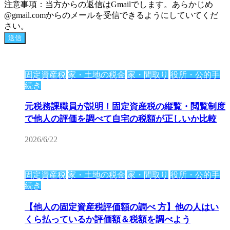
注意事項：当方からの返信はGmailでします。あらかじめ
@gmail.comからのメールを受信できるようにしていてくだ
さい。
固定資産税
家・土地の税金
家・間取り
役所・公的手
続き
元税務課職員が説明！固定資産税の縦覧・閲覧制度
で他人の評価を調べて自宅の税額が正しいか比較
2026/6/22
固定資産税
家・土地の税金
家・間取り
役所・公的手
続き
【他人の固定資産税評価額の調べ 方】他の人はい
くら払っているか評価額＆税額を調べよう