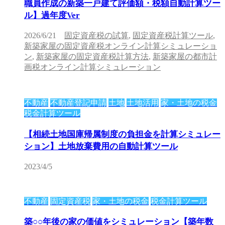
職員作成の新築一戸建て評価額・税額自動計算ツー
ル】過年度Ver
2026/6/21
固定資産税の試算
,
固定資産税計算ツール
,
新築家屋の固定資産税オンライン計算シミュレーショ
ン
,
新築家屋の固定資産税計算方法
,
新築家屋の都市計
画税オンライン計算シミュレーション
不動産
不動産登記申請
土地
土地活用
家・土地の税金
税金計算ツール
【相続土地国庫帰属制度の負担金を計算シミュレー
ション】土地放棄費用の自動計算ツール
2023/4/5
不動産
固定資産税
家・土地の税金
税金計算ツール
築○○年後の家の価値をシミュレーション【築年数