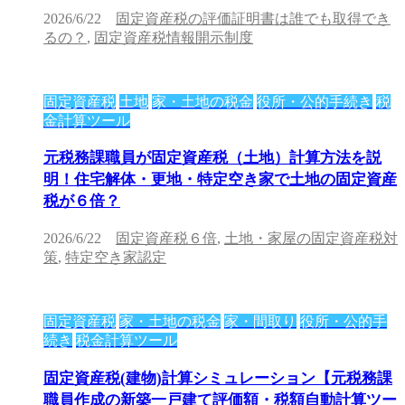
2026/6/22
固定資産税の評価証明書は誰でも取得でき
るの？
,
固定資産税情報開示制度
固定資産税
土地
家・土地の税金
役所・公的手続き
税
金計算ツール
元税務課職員が固定資産税（土地）計算方法を説
明！住宅解体・更地・特定空き家で土地の固定資産
税が６倍？
2026/6/22
固定資産税６倍
,
土地・家屋の固定資産税対
策
,
特定空き家認定
固定資産税
家・土地の税金
家・間取り
役所・公的手
続き
税金計算ツール
固定資産税(建物)計算シミュレーション【元税務課
職員作成の新築一戸建て評価額・税額自動計算ツー