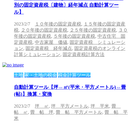
別の固定資産税〔建物〕経年減点 自動計算ツー
ル】
2023/2/7
１０年後の固定資産税
,
１５年後の固定資産
税
,
２０年後の固定資産税
,
２５年後の固定資産税
,
３０
年後の固定資産税
,
５年後の固定資産税
,
中古住宅 固
定資産税
,
中古家屋 価値
,
固定資産税 シミュレーシ
ョン
,
固定資産税 経年減点
,
固定資産税のオンライン
計算シミュレーション
,
固定資産税計算方法
土地
家・土地の税金
税金計算ツール
自動計算ツール【坪⇔㎡(平米・平方メートル)⇔畳
(帖)】換算・変換
2023/2/7
坪 ㎡
,
坪 平方メートル
,
坪 平米
,
畳
帖 ㎡
,
畳 帖 坪
,
畳 帖 平方メートル
,
畳 帖 平
米