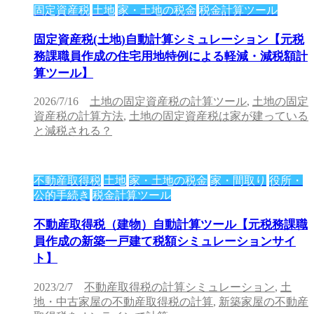
固定資産税
土地
家・土地の税金
税金計算ツール
固定資産税(土地)自動計算シミュレーション【元税
務課職員作成の住宅用地特例による軽減・減税額計
算ツール】
2026/7/16
土地の固定資産税の計算ツール
,
土地の固定
資産税の計算方法
,
土地の固定資産税は家が建っている
と減税される？
不動産取得税
土地
家・土地の税金
家・間取り
役所・
公的手続き
税金計算ツール
不動産取得税（建物）自動計算ツール【元税務課職
員作成の新築一戸建て税額シミュレーションサイ
ト】
2023/2/7
不動産取得税の計算シミュレーション
,
土
地・中古家屋の不動産取得税の計算
,
新築家屋の不動産