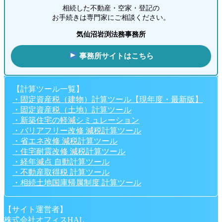
相続した不動産・空家・登記の
お手続きは専門家にご相談ください。
気仙沼岩渕法務事務所
事務所サイトはこちら
【計算ツール一覧】
・固定資産税（建物）計算ツール【現年度・最新版】
・固定資産税（土地）計算ツール
・新築住宅の軽減シミュレーション
・バリアフリー改修 減税計算ツール
・省エネ改修 減税計算ツール
・住宅耐震改修 減税計算ツール
・経年減点 自動計算ツール
・不動産取得税 計算ツール
・相続土地国庫帰属制度 計算ツール
【サイト運営者】
株式会社オフィスHAL