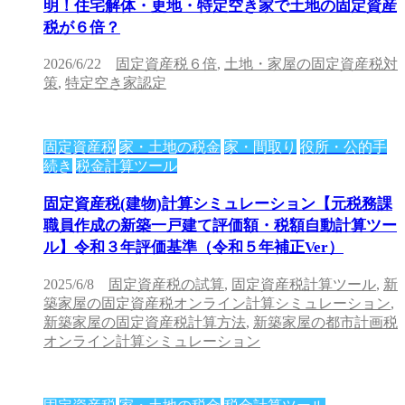
明！住宅解体・更地・特定空き家で土地の固定資産
税が６倍？
2026/6/22
固定資産税６倍
,
土地・家屋の固定資産税対
策
,
特定空き家認定
固定資産税
家・土地の税金
家・間取り
役所・公的手
続き
税金計算ツール
固定資産税(建物)計算シミュレーション【元税務課
職員作成の新築一戸建て評価額・税額自動計算ツー
ル】令和３年評価基準（令和５年補正Ver）
2025/6/8
固定資産税の試算
,
固定資産税計算ツール
,
新
築家屋の固定資産税オンライン計算シミュレーション
,
新築家屋の固定資産税計算方法
,
新築家屋の都市計画税
オンライン計算シミュレーション