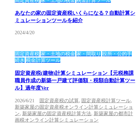
固定資産税
家・土地の税金
税金計算ツール
あなたの家の固定資産税いくらになる？自動計算シ
ミュレーションツールを紹介
2024/4/20
固定資産税
家・土地の税金
家・間取り
役所・公的手
続き
税金計算ツール
固定資産税(建物)計算シミュレーション【元税務課
職員作成の新築一戸建て評価額・税額自動計算ツー
ル】過年度Ver
2026/6/21
固定資産税の試算
,
固定資産税計算ツール
,
新築家屋の固定資産税オンライン計算シミュレーショ
ン
,
新築家屋の固定資産税計算方法
,
新築家屋の都市計
画税オンライン計算シミュレーション