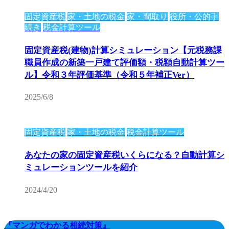
固定資産税
家・土地の税金
家・間取り
役所・公的手
続き
税金計算ツール
固定資産税(建物)計算シミュレーション【元税務課
職員作成の新築一戸建て評価額・税額自動計算ツー
ル】令和３年評価基準（令和５年補正Ver）
2025/6/8
固定資産税
家・土地の税金
税金計算ツール
あなたの家の固定資産税いくらになる？自動計算シ
ミュレーションツールを紹介
2024/4/20
『マンガでわかる相続対策』