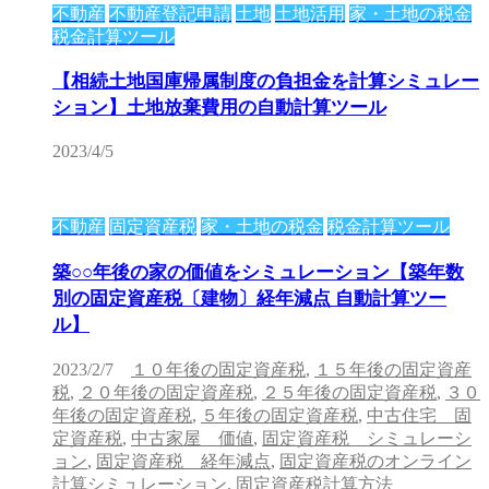
不動産
不動産登記申請
土地
土地活用
家・土地の税金
税金計算ツール
【相続土地国庫帰属制度の負担金を計算シミュレー
ション】土地放棄費用の自動計算ツール
2023/4/5
不動産
固定資産税
家・土地の税金
税金計算ツール
築○○年後の家の価値をシミュレーション【築年数
別の固定資産税〔建物〕経年減点 自動計算ツー
ル】
2023/2/7
１０年後の固定資産税
,
１５年後の固定資産
税
,
２０年後の固定資産税
,
２５年後の固定資産税
,
３０
年後の固定資産税
,
５年後の固定資産税
,
中古住宅 固
定資産税
,
中古家屋 価値
,
固定資産税 シミュレーシ
ョン
,
固定資産税 経年減点
,
固定資産税のオンライン
計算シミュレーション
,
固定資産税計算方法