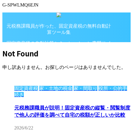
G-SPWLMQ6EJN
元税務課職員が作った、固定資産税の無料自動計
算ツール集
固定資産税の自動計算シミュレーション専門サイ
ト
Not Found
申し訳ありません。お探しのページはありませんでした。
固定資産税
家・土地の税金
家・間取り
役所・公的手
続き
元税務課職員が説明！固定資産税の縦覧・閲覧制度
で他人の評価を調べて自宅の税額が正しいか比較
2026/6/22