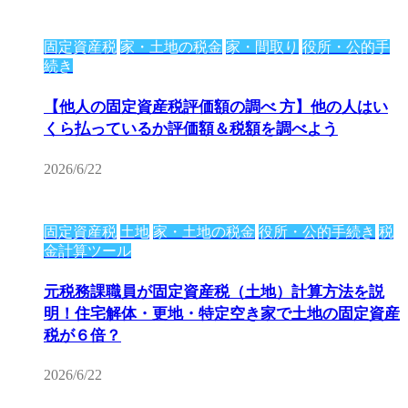
固定資産税
家・土地の税金
家・間取り
役所・公的手
続き
【他人の固定資産税評価額の調べ 方】他の人はい
くら払っているか評価額＆税額を調べよう
2026/6/22
固定資産税
土地
家・土地の税金
役所・公的手続き
税
金計算ツール
元税務課職員が固定資産税（土地）計算方法を説
明！住宅解体・更地・特定空き家で土地の固定資産
税が６倍？
2026/6/22