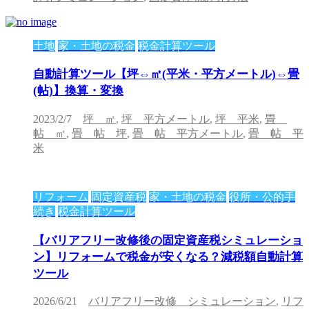
土地
家・土地の税金
税金計算ツール
自動計算ツール【坪⇔㎡(平米・平方メートル)⇔畳
(帖)】換算・変換
2023/2/7
坪 ㎡
,
坪 平方メートル
,
坪 平米
,
畳
帖 ㎡
,
畳 帖 坪
,
畳 帖 平方メートル
,
畳 帖 平
米
リフォーム
固定資産税
家・土地の税金
役所・公的手
続き
税金計算ツール
【バリアフリー改修後の固定資産税シミュレーショ
ン】リフォームで税金が安くなる？減税額自動計算
ツール
2026/6/21
バリアフリー改修 シミュレーション
,
リフ