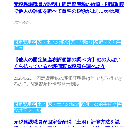
元税務課職員が説明！固定資産税の縦覧・閲覧制度
で他人の評価を調べて自宅の税額が正しいか比較
2026/6/22
固定資産税
家・土地の税金
家・間取り
役所・公的手
続き
【他人の固定資産税評価額の調べ 方】他の人はい
くら払っているか評価額＆税額を調べよう
2026/6/22
固定資産税の評価証明書は誰でも取得でき
るの？
,
固定資産税情報開示制度
固定資産税
土地
家・土地の税金
役所・公的手続き
税
金計算ツール
元税務課職員が固定資産税（土地）計算方法を説