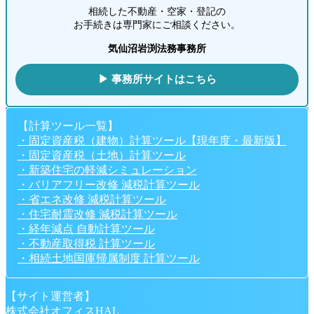
相続した不動産・空家・登記の
お手続きは専門家にご相談ください。
気仙沼岩渕法務事務所
▶ 事務所サイトはこちら
【計算ツール一覧】
・固定資産税（建物）計算ツール【現年度・最新版】
・固定資産税（土地）計算ツール
・新築住宅の軽減シミュレーション
・バリアフリー改修 減税計算ツール
・省エネ改修 減税計算ツール
・住宅耐震改修 減税計算ツール
・経年減点 自動計算ツール
・不動産取得税 計算ツール
・相続土地国庫帰属制度 計算ツール
【サイト運営者】
株式会社オフィスHAL