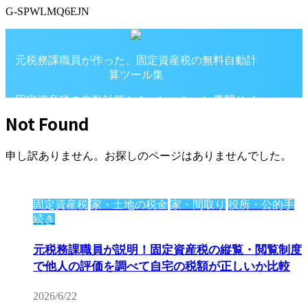
G-SPWLMQ6EJN
元税務課職員が作った、固定資産税の無料自動計
算ツール集
固定資産税の自動計算シミュレーション専門サイ
ト
Not Found
申し訳ありません。お探しのページはありませんでした。
固定資産税
家・土地の税金
家・間取り
役所・公的手
続き
元税務課職員が説明！固定資産税の縦覧・閲覧制度
で他人の評価を調べて自宅の税額が正しいか比較
2026/6/22