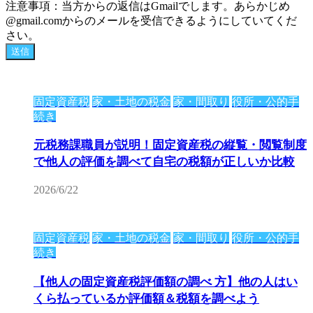
注意事項：当方からの返信はGmailでします。あらかじめ
@gmail.comからのメールを受信できるようにしていてくだ
さい。
固定資産税
家・土地の税金
家・間取り
役所・公的手
続き
元税務課職員が説明！固定資産税の縦覧・閲覧制度
で他人の評価を調べて自宅の税額が正しいか比較
2026/6/22
固定資産税
家・土地の税金
家・間取り
役所・公的手
続き
【他人の固定資産税評価額の調べ 方】他の人はい
くら払っているか評価額＆税額を調べよう