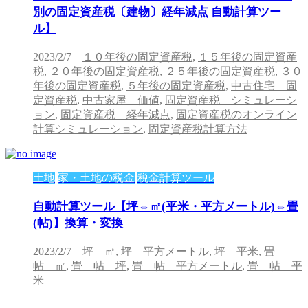
別の固定資産税〔建物〕経年減点 自動計算ツー
ル】
2023/2/7
１０年後の固定資産税
,
１５年後の固定資産
税
,
２０年後の固定資産税
,
２５年後の固定資産税
,
３０
年後の固定資産税
,
５年後の固定資産税
,
中古住宅 固
定資産税
,
中古家屋 価値
,
固定資産税 シミュレーシ
ョン
,
固定資産税 経年減点
,
固定資産税のオンライン
計算シミュレーション
,
固定資産税計算方法
土地
家・土地の税金
税金計算ツール
自動計算ツール【坪⇔㎡(平米・平方メートル)⇔畳
(帖)】換算・変換
2023/2/7
坪 ㎡
,
坪 平方メートル
,
坪 平米
,
畳
帖 ㎡
,
畳 帖 坪
,
畳 帖 平方メートル
,
畳 帖 平
米