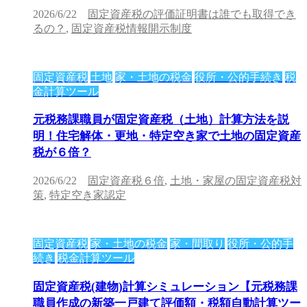
2026/6/22
固定資産税の評価証明書は誰でも取得でき
るの？
,
固定資産税情報開示制度
固定資産税
土地
家・土地の税金
役所・公的手続き
税
金計算ツール
元税務課職員が固定資産税（土地）計算方法を説
明！住宅解体・更地・特定空き家で土地の固定資産
税が６倍？
2026/6/22
固定資産税６倍
,
土地・家屋の固定資産税対
策
,
特定空き家認定
固定資産税
家・土地の税金
家・間取り
役所・公的手
続き
税金計算ツール
固定資産税(建物)計算シミュレーション【元税務課
職員作成の新築一戸建て評価額・税額自動計算ツー