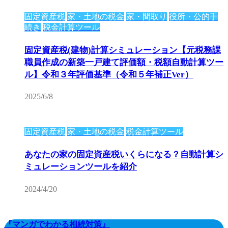
固定資産税
家・土地の税金
家・間取り
役所・公的手
続き
税金計算ツール
固定資産税(建物)計算シミュレーション【元税務課
職員作成の新築一戸建て評価額・税額自動計算ツー
ル】令和３年評価基準（令和５年補正Ver）
2025/6/8
固定資産税
家・土地の税金
税金計算ツール
あなたの家の固定資産税いくらになる？自動計算シ
ミュレーションツールを紹介
2024/4/20
『マンガでわかる相続対策』