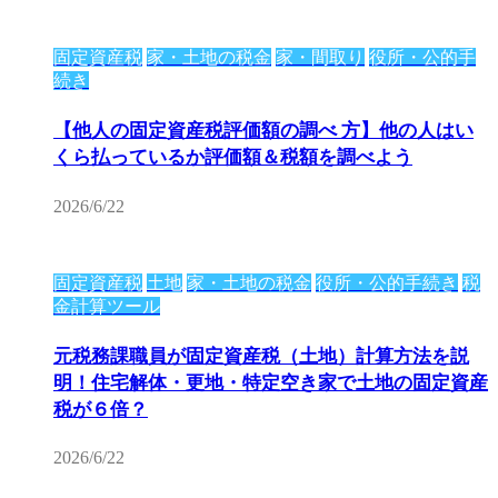
固定資産税
家・土地の税金
家・間取り
役所・公的手
続き
【他人の固定資産税評価額の調べ 方】他の人はい
くら払っているか評価額＆税額を調べよう
2026/6/22
固定資産税
土地
家・土地の税金
役所・公的手続き
税
金計算ツール
元税務課職員が固定資産税（土地）計算方法を説
明！住宅解体・更地・特定空き家で土地の固定資産
税が６倍？
2026/6/22