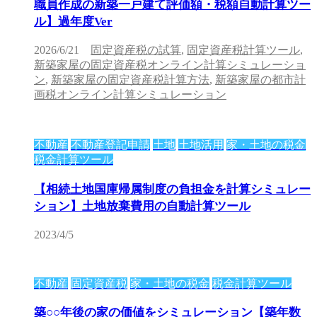
職員作成の新築一戸建て評価額・税額自動計算ツー
ル】過年度Ver
2026/6/21
固定資産税の試算
,
固定資産税計算ツール
,
新築家屋の固定資産税オンライン計算シミュレーショ
ン
,
新築家屋の固定資産税計算方法
,
新築家屋の都市計
画税オンライン計算シミュレーション
不動産
不動産登記申請
土地
土地活用
家・土地の税金
税金計算ツール
【相続土地国庫帰属制度の負担金を計算シミュレー
ション】土地放棄費用の自動計算ツール
2023/4/5
不動産
固定資産税
家・土地の税金
税金計算ツール
築○○年後の家の価値をシミュレーション【築年数