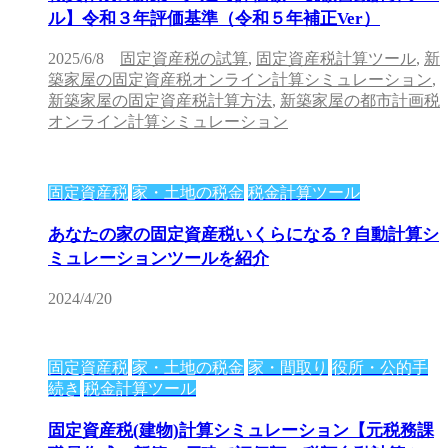
ル】令和３年評価基準（令和５年補正Ver）
2025/6/8
固定資産税の試算
,
固定資産税計算ツール
,
新
築家屋の固定資産税オンライン計算シミュレーション
,
新築家屋の固定資産税計算方法
,
新築家屋の都市計画税
オンライン計算シミュレーション
固定資産税
家・土地の税金
税金計算ツール
あなたの家の固定資産税いくらになる？自動計算シ
ミュレーションツールを紹介
2024/4/20
固定資産税
家・土地の税金
家・間取り
役所・公的手
続き
税金計算ツール
固定資産税(建物)計算シミュレーション【元税務課