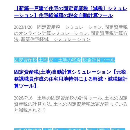
【新築一戸建て住宅の固定資産税〔減税〕シミュレ
ーション】住宅軽減額の税金自動計算ツール
2023/1/20
固定資産税 シミュレーション
,
固定資産税
のオンライン計算シミュレーション
,
固定資産税計算方
法
,
新築住宅軽減 シミュレーション
固定資産税
土地
家・土地の税金
税金計算ツール
固定資産税(土地)自動計算シミュレーション【元税
務課職員作成の住宅用地特例による軽減・減税額計
算ツール】
2026/7/16
土地の固定資産税の計算ツール
,
土地の固定
資産税の計算方法
,
土地の固定資産税は家が建っている
と減税される？