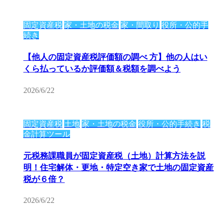
固定資産税
家・土地の税金
家・間取り
役所・公的手
続き
【他人の固定資産税評価額の調べ 方】他の人はい
くら払っているか評価額＆税額を調べよう
2026/6/22
固定資産税
土地
家・土地の税金
役所・公的手続き
税
金計算ツール
元税務課職員が固定資産税（土地）計算方法を説
明！住宅解体・更地・特定空き家で土地の固定資産
税が６倍？
2026/6/22