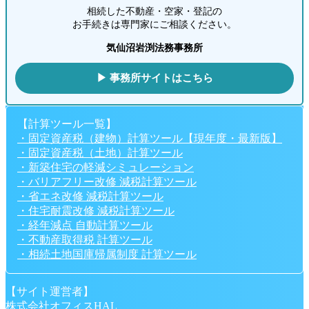
相続した不動産・空家・登記の
お手続きは専門家にご相談ください。
気仙沼岩渕法務事務所
▶ 事務所サイトはこちら
【計算ツール一覧】
・固定資産税（建物）計算ツール【現年度・最新版】
・固定資産税（土地）計算ツール
・新築住宅の軽減シミュレーション
・バリアフリー改修 減税計算ツール
・省エネ改修 減税計算ツール
・住宅耐震改修 減税計算ツール
・経年減点 自動計算ツール
・不動産取得税 計算ツール
・相続土地国庫帰属制度 計算ツール
【サイト運営者】
株式会社オフィスHAL