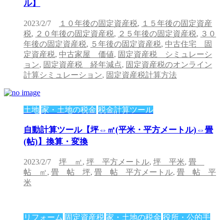
ル】
2023/2/7
１０年後の固定資産税
,
１５年後の固定資産
税
,
２０年後の固定資産税
,
２５年後の固定資産税
,
３０
年後の固定資産税
,
５年後の固定資産税
,
中古住宅 固
定資産税
,
中古家屋 価値
,
固定資産税 シミュレーシ
ョン
,
固定資産税 経年減点
,
固定資産税のオンライン
計算シミュレーション
,
固定資産税計算方法
土地
家・土地の税金
税金計算ツール
自動計算ツール【坪⇔㎡(平米・平方メートル)⇔畳
(帖)】換算・変換
2023/2/7
坪 ㎡
,
坪 平方メートル
,
坪 平米
,
畳
帖 ㎡
,
畳 帖 坪
,
畳 帖 平方メートル
,
畳 帖 平
米
リフォーム
固定資産税
家・土地の税金
役所・公的手