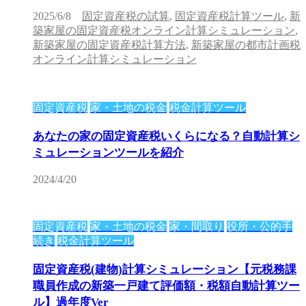
2025/6/8
固定資産税の試算
,
固定資産税計算ツール
,
新
築家屋の固定資産税オンライン計算シミュレーション
,
新築家屋の固定資産税計算方法
,
新築家屋の都市計画税
オンライン計算シミュレーション
固定資産税
家・土地の税金
税金計算ツール
あなたの家の固定資産税いくらになる？自動計算シ
ミュレーションツールを紹介
2024/4/20
固定資産税
家・土地の税金
家・間取り
役所・公的手
続き
税金計算ツール
固定資産税(建物)計算シミュレーション【元税務課
職員作成の新築一戸建て評価額・税額自動計算ツー
ル】過年度Ver