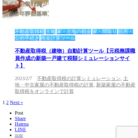
不動産取得税
土地
家・土地の税金
家・間取り
役所・
公的手続き
税金計算ツール
不動産取得税（建物）自動計算ツール【元税務課職
員作成の新築一戸建て税額シミュレーションサイ
ト】
2023/2/7
不動産取得税の計算シミュレーション
,
土
地・中古家屋の不動産取得税の計算
,
新築家屋の不動産
取得税をオンラインで計算
1
2
Next »
Post
Share
Hatena
LINE
note