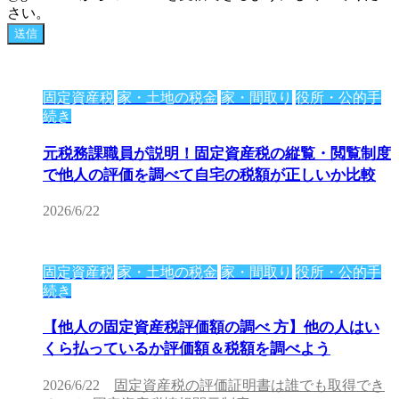
さい。
固定資産税
家・土地の税金
家・間取り
役所・公的手
続き
元税務課職員が説明！固定資産税の縦覧・閲覧制度
で他人の評価を調べて自宅の税額が正しいか比較
2026/6/22
固定資産税
家・土地の税金
家・間取り
役所・公的手
続き
【他人の固定資産税評価額の調べ 方】他の人はい
くら払っているか評価額＆税額を調べよう
2026/6/22
固定資産税の評価証明書は誰でも取得でき