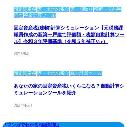
固定資産税
家・土地の税金
家・間取り
役所・公的手
続き
税金計算ツール
固定資産税(建物)計算シミュレーション【元税務課
職員作成の新築一戸建て評価額・税額自動計算ツー
ル】令和３年評価基準（令和５年補正Ver）
2025/6/8
固定資産税
家・土地の税金
税金計算ツール
あなたの家の固定資産税いくらになる？自動計算シ
ミュレーションツールを紹介
2024/4/20
『マンガでわかる相続対策』