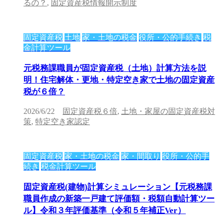
るの？
,
固定資産税情報開示制度
固定資産税
土地
家・土地の税金
役所・公的手続き
税
金計算ツール
元税務課職員が固定資産税（土地）計算方法を説
明！住宅解体・更地・特定空き家で土地の固定資産
税が６倍？
2026/6/22
固定資産税６倍
,
土地・家屋の固定資産税対
策
,
特定空き家認定
固定資産税
家・土地の税金
家・間取り
役所・公的手
続き
税金計算ツール
固定資産税(建物)計算シミュレーション【元税務課
職員作成の新築一戸建て評価額・税額自動計算ツー
ル】令和３年評価基準（令和５年補正Ver）