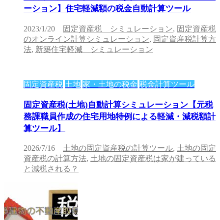
ーション】住宅軽減額の税金自動計算ツール
2023/1/20
固定資産税 シミュレーション
,
固定資産税
のオンライン計算シミュレーション
,
固定資産税計算方
法
,
新築住宅軽減 シミュレーション
固定資産税
土地
家・土地の税金
税金計算ツール
固定資産税(土地)自動計算シミュレーション【元税
務課職員作成の住宅用地特例による軽減・減税額計
算ツール】
2026/7/16
土地の固定資産税の計算ツール
,
土地の固定
資産税の計算方法
,
土地の固定資産税は家が建っている
と減税される？