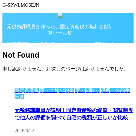
G-SPWLMQ6EJN
元税務課職員が作った、固定資産税の無料自動計
算ツール集
固定資産税の自動計算シミュレーション専門サイ
ト
Not Found
申し訳ありません。お探しのページはありませんでした。
固定資産税
家・土地の税金
家・間取り
役所・公的手
続き
元税務課職員が説明！固定資産税の縦覧・閲覧制度
で他人の評価を調べて自宅の税額が正しいか比較
2026/6/22