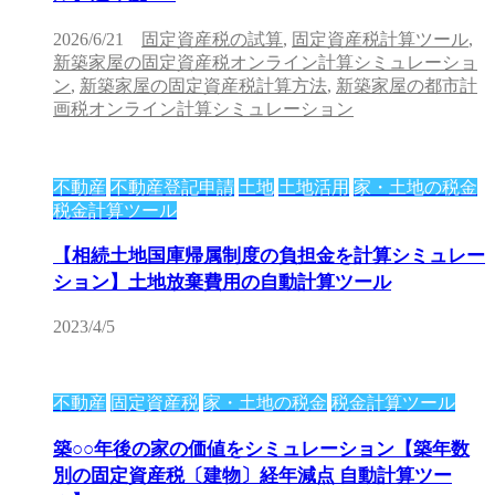
2026/6/21
固定資産税の試算
,
固定資産税計算ツール
,
新築家屋の固定資産税オンライン計算シミュレーショ
ン
,
新築家屋の固定資産税計算方法
,
新築家屋の都市計
画税オンライン計算シミュレーション
不動産
不動産登記申請
土地
土地活用
家・土地の税金
税金計算ツール
【相続土地国庫帰属制度の負担金を計算シミュレー
ション】土地放棄費用の自動計算ツール
2023/4/5
不動産
固定資産税
家・土地の税金
税金計算ツール
築○○年後の家の価値をシミュレーション【築年数
別の固定資産税〔建物〕経年減点 自動計算ツー