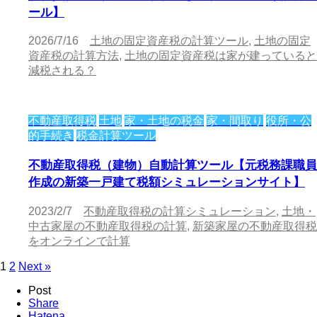
ール】
2026/7/16
土地の固定資産税の計算ツール
,
土地の固定
資産税の計算方法
,
土地の固定資産税は家が建っていると
減税される？
不動産取得税
土地
家・土地の税金
家・間取り
役所・公
的手続き
税金計算ツール
不動産取得税（建物）自動計算ツール【元税務課職員
作成の新築一戸建て税額シミュレーションサイト】
2023/2/7
不動産取得税の計算シミュレーション
,
土地・
中古家屋の不動産取得税の計算
,
新築家屋の不動産取得税
をオンラインで計算
1
2
Next »
Post
Share
Hatena