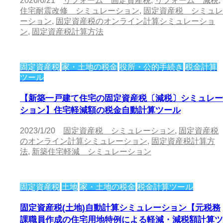
2026/6/21
リフォーム 固定資産税
,
リフォーム 減税
,
住宅耐震改修 シミュレーション
,
固定資産税 シミュレ
ーション
,
固定資産税のオンライン計算シミュレーショ
ン
,
固定資産税計算方法
固定資産税
家・土地の税金
役所・公的手続き
税金計算
ツール
【新築一戸建て住宅の固定資産税〔減税〕シミュレー
ション】住宅軽減額の税金自動計算ツール
2023/1/20
固定資産税 シミュレーション
,
固定資産税
のオンライン計算シミュレーション
,
固定資産税計算方
法
,
新築住宅軽減 シミュレーション
固定資産税
土地
家・土地の税金
税金計算ツール
固定資産税(土地)自動計算シミュレーション【元税務
課職員作成の住宅用地特例による軽減・減税額計算ツ