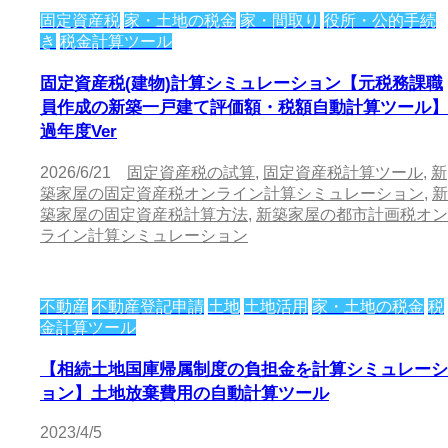
固定資産税
家・土地の税金
家・間取り
役所・公的手続
き
税金計算ツール
固定資産税(建物)計算シミュレーション【元税務課職
員作成の新築一戸建て評価額・税額自動計算ツール】
過年度Ver
2026/6/21
固定資産税の試算
,
固定資産税計算ツール
,
新
築家屋の固定資産税オンライン計算シミュレーション
,
新
築家屋の固定資産税計算方法
,
新築家屋の都市計画税オン
ライン計算シミュレーション
不動産
不動産登記申請
土地
土地活用
家・土地の税金
税
金計算ツール
【相続土地国庫帰属制度の負担金を計算シミュレーシ
ョン】土地放棄費用の自動計算ツール
2023/4/5