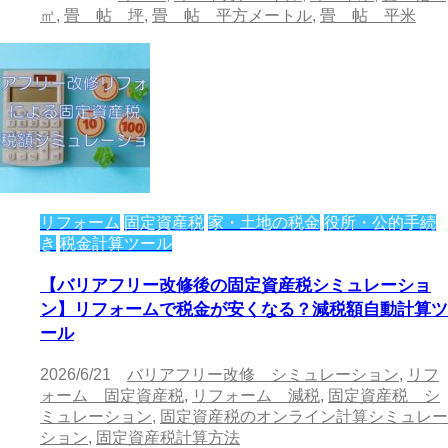
㎡
,
畳 帖 坪
,
畳 帖 平方メートル
,
畳 帖 平米
リフォーム
固定資産税
家・土地の税金
役所・公的手続
き
税金計算ツール
【バリアフリー改修後の固定資産税シミュレーショ
ン】リフォームで税金が安くなる？減税額自動計算ツ
ール
2026/6/21
バリアフリー改修 シミュレーション
,
リフ
ォーム 固定資産税
,
リフォーム 減税
,
固定資産税 シ
ミュレーション
,
固定資産税のオンライン計算シミュレー
ション
,
固定資産税計算方法