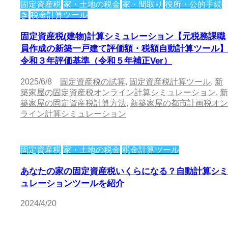
固定資産税
家・土地の税金
家・間取り
役所・公的手続
き
税金計算ツール
固定資産税(建物)計算シミュレーション【元税務課職
員作成の新築一戸建て評価額・税額自動計算ツール】
令和３年評価基準（令和５年補正Ver）
2025/6/8
固定資産税の試算
,
固定資産税計算ツール
,
新
築家屋の固定資産税オンライン計算シミュレーション
,
新
築家屋の固定資産税計算方法
,
新築家屋の都市計画税オン
ライン計算シミュレーション
固定資産税
家・土地の税金
税金計算ツール
あなたの家の固定資産税いくらになる？自動計算シミ
ュレーションツールを紹介
2024/4/20