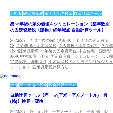
不動産
固定資産税
家・土地の税金
税金計算ツール
築○○年後の家の価値をシミュレーション【築年数別
の固定資産税〔建物〕経年減点 自動計算ツール】
2023/2/7
１０年後の固定資産税
,
１５年後の固定資産
税
,
２０年後の固定資産税
,
２５年後の固定資産税
,
３０年
後の固定資産税
,
５年後の固定資産税
,
中古住宅 固定資
産税
,
中古家屋 価値
,
固定資産税 シミュレーション
,
固
定資産税 経年減点
,
固定資産税のオンライン計算シミュ
レーション
,
固定資産税計算方法
土地
家・土地の税金
税金計算ツール
自動計算ツール【坪⇔㎡(平米・平方メートル)⇔畳
(帖)】換算・変換
2023/2/7
坪 ㎡
,
坪 平方メートル
,
坪 平米
,
畳 帖