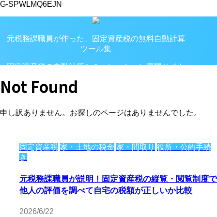
G-SPWLMQ6EJN
元税務課職員が作った、固定資産税の無料自動計算
ツール集
固定資産税の自動計算シミュレーション専門サイト
Not Found
申し訳ありません。お探しのページはありませんでした。
固定資産税
家・土地の税金
家・間取り
役所・公的手続
き
元税務課職員が説明！固定資産税の縦覧・閲覧制度で
他人の評価を調べて自宅の税額が正しいか比較
2026/6/22