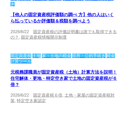
き
【他人の固定資産税評価額の調べ 方】他の人はいく
ら払っているか評価額＆税額を調べよう
2026/6/22
固定資産税の評価証明書は誰でも取得できる
の？
,
固定資産税情報開示制度
固定資産税
土地
家・土地の税金
役所・公的手続き
税金
計算ツール
元税務課職員が固定資産税（土地）計算方法を説明！
住宅解体・更地・特定空き家で土地の固定資産税が６
倍？
2026/6/22
固定資産税６倍
,
土地・家屋の固定資産税対
策
,
特定空き家認定