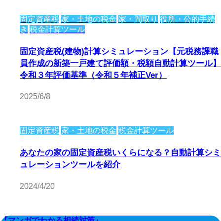
固定資産税
家・土地の税金
家・間取り
役所・公的手続
き
税金計算ツール
固定資産税(建物)計算シミュレーション【元税務課職
員作成の新築一戸建て評価額・税額自動計算ツール】
令和３年評価基準（令和５年補正Ver）
2025/6/8
固定資産税
家・土地の税金
税金計算ツール
あなたの家の固定資産税いくらになる？自動計算シミ
ュレーションツールを紹介
2024/4/20
『マンガでわかる相続対策』