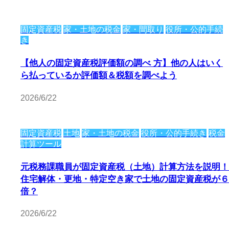
固定資産税
家・土地の税金
家・間取り
役所・公的手続
き
【他人の固定資産税評価額の調べ 方】他の人はいく
ら払っているか評価額＆税額を調べよう
2026/6/22
固定資産税
土地
家・土地の税金
役所・公的手続き
税金
計算ツール
元税務課職員が固定資産税（土地）計算方法を説明！
住宅解体・更地・特定空き家で土地の固定資産税が６
倍？
2026/6/22