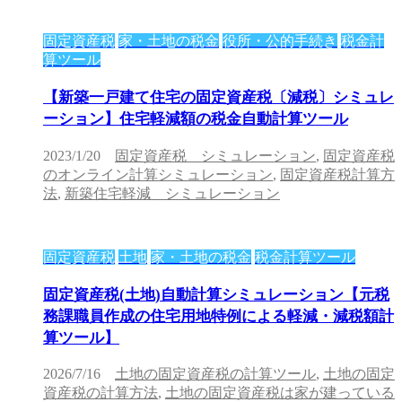
固定資産税
家・土地の税金
役所・公的手続き
税金計
算ツール
【新築一戸建て住宅の固定資産税〔減税〕シミュレ
ーション】住宅軽減額の税金自動計算ツール
2023/1/20
固定資産税 シミュレーション
,
固定資産税
のオンライン計算シミュレーション
,
固定資産税計算方
法
,
新築住宅軽減 シミュレーション
固定資産税
土地
家・土地の税金
税金計算ツール
固定資産税(土地)自動計算シミュレーション【元税
務課職員作成の住宅用地特例による軽減・減税額計
算ツール】
2026/7/16
土地の固定資産税の計算ツール
,
土地の固定
資産税の計算方法
,
土地の固定資産税は家が建っている