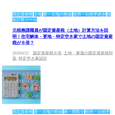
固定資産税
土地
家・土地の税金
役所・公的手続き
税
金計算ツール
元税務課職員が固定資産税（土地）計算方法を説
明！住宅解体・更地・特定空き家で土地の固定資産
税が６倍？
2026/6/22
固定資産税６倍
,
土地・家屋の固定資産税対
策
,
特定空き家認定
固定資産税
家・土地の税金
家・間取り
役所・公的手