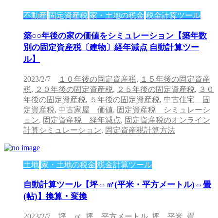
不動産
固定資産税
家・土地の税金
税金計算ツール
築○○年後の家の価値をシミュレーション【築年数
別の固定資産税〔建物〕経年減点 自動計算ツー
ル】
2023/2/7
１０年後の固定資産税
,
１５年後の固定資産
税
,
２０年後の固定資産税
,
２５年後の固定資産税
,
３０
年後の固定資産税
,
５年後の固定資産税
,
中古住宅 固
定資産税
,
中古家屋 価値
,
固定資産税 シミュレーシ
ョン
,
固定資産税 経年減点
,
固定資産税のオンライン
計算シミュレーション
,
固定資産税計算方法
土地
家・土地の税金
税金計算ツール
自動計算ツール【坪⇔㎡(平米・平方メートル)⇔畳
(帖)】換算・変換
2023/2/7
坪 ㎡
,
坪 平方メートル
,
坪 平米
,
畳