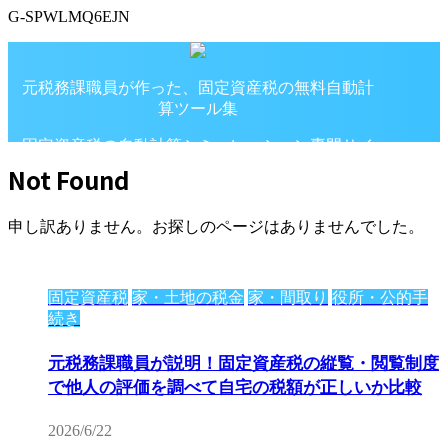
G-SPWLMQ6EJN
元税務課職員が作った、固定資産税の無料自動計
算ツール集
固定資産税の自動計算シミュレーション専門サイ
ト
Not Found
申し訳ありません。お探しのページはありませんでした。
固定資産税
家・土地の税金
家・間取り
役所・公的手
続き
元税務課職員が説明！固定資産税の縦覧・閲覧制度
で他人の評価を調べて自宅の税額が正しいか比較
2026/6/22