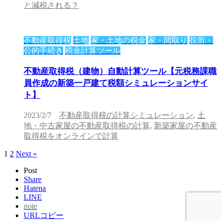
と減税される？
不動産取得税
土地
家・土地の税金
家・間取り
役所・
公的手続き
税金計算ツール
不動産取得税（建物）自動計算ツール【元税務課職
員作成の新築一戸建て税額シミュレーションサイ
ト】
2023/2/7
不動産取得税の計算シミュレーション
,
土
地・中古家屋の不動産取得税の計算
,
新築家屋の不動産
取得税をオンラインで計算
1
2
Next »
Post
Share
Hatena
LINE
note
URLコピー