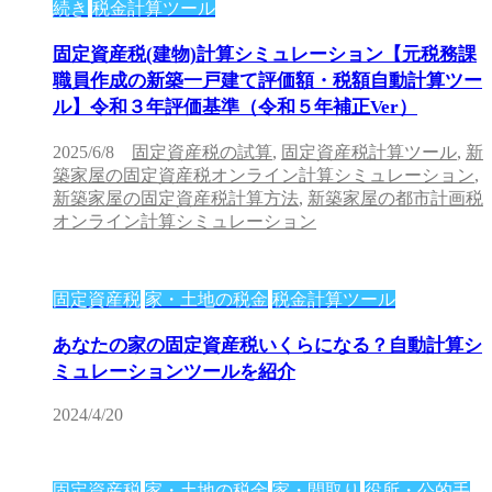
続き
税金計算ツール
固定資産税(建物)計算シミュレーション【元税務課
職員作成の新築一戸建て評価額・税額自動計算ツー
ル】令和３年評価基準（令和５年補正Ver）
2025/6/8
固定資産税の試算
,
固定資産税計算ツール
,
新
築家屋の固定資産税オンライン計算シミュレーション
,
新築家屋の固定資産税計算方法
,
新築家屋の都市計画税
オンライン計算シミュレーション
固定資産税
家・土地の税金
税金計算ツール
あなたの家の固定資産税いくらになる？自動計算シ
ミュレーションツールを紹介
2024/4/20
固定資産税
家・土地の税金
家・間取り
役所・公的手