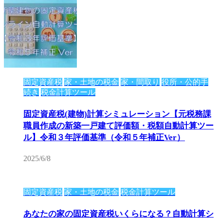
固定資産税
家・土地の税金
家・間取り
役所・公的手
続き
税金計算ツール
固定資産税(建物)計算シミュレーション【元税務課
職員作成の新築一戸建て評価額・税額自動計算ツー
ル】令和３年評価基準（令和５年補正Ver）
2025/6/8
固定資産税
家・土地の税金
税金計算ツール
あなたの家の固定資産税いくらになる？自動計算シ