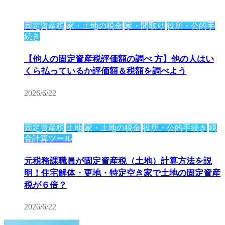
固定資産税
家・土地の税金
家・間取り
役所・公的手
続き
【他人の固定資産税評価額の調べ 方】他の人はい
くら払っているか評価額＆税額を調べよう
2026/6/22
固定資産税
土地
家・土地の税金
役所・公的手続き
税
金計算ツール
元税務課職員が固定資産税（土地）計算方法を説
明！住宅解体・更地・特定空き家で土地の固定資産
税が６倍？
2026/6/22