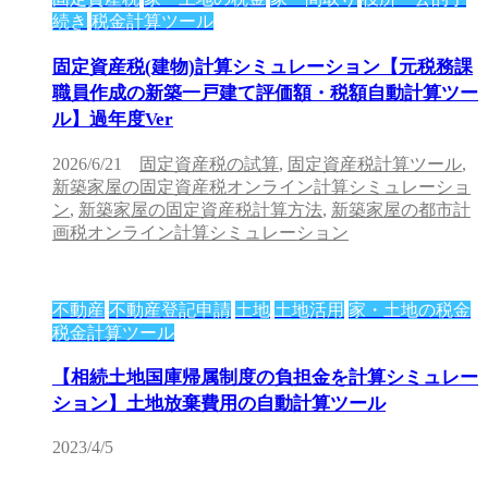
続き
税金計算ツール
固定資産税(建物)計算シミュレーション【元税務課
職員作成の新築一戸建て評価額・税額自動計算ツー
ル】過年度Ver
2026/6/21
固定資産税の試算
,
固定資産税計算ツール
,
新築家屋の固定資産税オンライン計算シミュレーショ
ン
,
新築家屋の固定資産税計算方法
,
新築家屋の都市計
画税オンライン計算シミュレーション
不動産
不動産登記申請
土地
土地活用
家・土地の税金
税金計算ツール
【相続土地国庫帰属制度の負担金を計算シミュレー
ション】土地放棄費用の自動計算ツール
2023/4/5