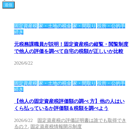
固定資産税
家・土地の税金
家・間取り
役所・公的手
続き
元税務課職員が説明！固定資産税の縦覧・閲覧制度
で他人の評価を調べて自宅の税額が正しいか比較
2026/6/22
固定資産税
家・土地の税金
家・間取り
役所・公的手
続き
【他人の固定資産税評価額の調べ 方】他の人はい
くら払っているか評価額＆税額を調べよう
2026/6/22
固定資産税の評価証明書は誰でも取得でき
るの？
,
固定資産税情報開示制度