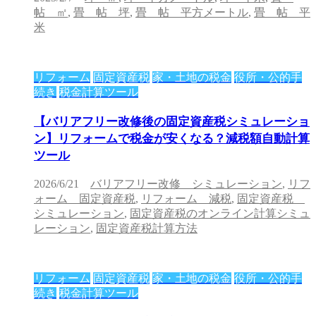
帖 ㎡
,
畳 帖 坪
,
畳 帖 平方メートル
,
畳 帖 平
米
リフォーム
固定資産税
家・土地の税金
役所・公的手
続き
税金計算ツール
【バリアフリー改修後の固定資産税シミュレーショ
ン】リフォームで税金が安くなる？減税額自動計算
ツール
2026/6/21
バリアフリー改修 シミュレーション
,
リフ
ォーム 固定資産税
,
リフォーム 減税
,
固定資産税
シミュレーション
,
固定資産税のオンライン計算シミュ
レーション
,
固定資産税計算方法
リフォーム
固定資産税
家・土地の税金
役所・公的手
続き
税金計算ツール