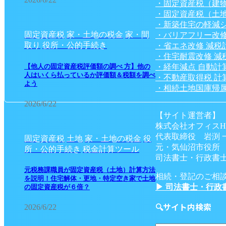
・固定資産税（建
・固定資産税（土
・新築住宅の軽減
固定資産税
家・土地の税金
家・間
・バリアフリー改修
取り
役所・公的手続き
・省エネ改修 減税
・住宅耐震改修 減
・経年減点 自動計
【他人の固定資産税評価額の調べ 方】他の
人はいくら払っているか評価額＆税額を調べ
・不動産取得税 計
よう
・相続土地国庫帰属
2026/6/22
【サイト運営者】
株式会社オフィスH
代表取締役 岩渕 
固定資産税
土地
家・土地の税金
役
元・気仙沼市役所
所・公的手続き
税金計算ツール
司法書士・行政書士
元税務課職員が固定資産税（土地）計算方法
相続・登記のご相
を説明！住宅解体・更地・特定空き家で土地
▶ 司法書士・行政
の固定資産税が６倍？
🔍サイト内検索
2026/6/22