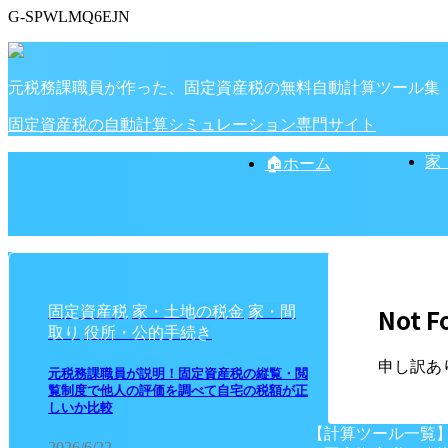
G-SPWLMQ6EJN
元税務課職員が作った、固定資産税の無料自動計算ツール集
固定資産税の自動計算シミュレーション専門サイト
家
🏠ホーム
Not F
固定資産税
家・土地の税金
家・間
取り
役所・公的手続き
申し訳あ
元税務課職員が説明！固定資産税の縦覧・閲
覧制度で他人の評価を調べて自宅の税額が正
しいか比較
【計算ツール一覧
2026/6/22