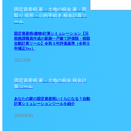
固定資産税
家・土地の税金
家・間
取り
役所・公的手続き
税金計算ツ
ール
固定資産税(建物)計算シミュレーション【元
税務課職員作成の新築一戸建て評価額・税額
自動計算ツール】令和３年評価基準（令和５
年補正Ver）
2025/6/8
固定資産税
家・土地の税金
税金計
算ツール
あなたの家の固定資産税いくらになる？自動
計算シミュレーションツールを紹介
2024/4/20