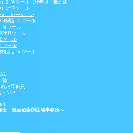
物）計算ツール【現年度・最新版】
地）計算ツール
シミュレーション
 減税計算ツール
計算ツール
税計算ツール
算ツール
算ツール
制度 計算ツール
AL
一徳
 税務課職員
・AFP
談は
書士 気仙沼岩渕法務事務所へ