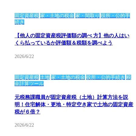
固定資産税
家・土地の税金
家・間取り
役所・公的手
続き
【他人の固定資産税評価額の調べ 方】他の人はい
くら払っているか評価額＆税額を調べよう
2026/6/22
固定資産税
土地
家・土地の税金
役所・公的手続き
税
金計算ツール
元税務課職員が固定資産税（土地）計算方法を説
明！住宅解体・更地・特定空き家で土地の固定資産
税が６倍？
2026/6/22