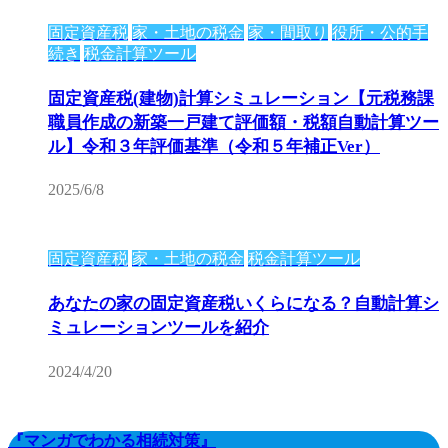
固定資産税
家・土地の税金
家・間取り
役所・公的手
続き
税金計算ツール
固定資産税(建物)計算シミュレーション【元税務課
職員作成の新築一戸建て評価額・税額自動計算ツー
ル】令和３年評価基準（令和５年補正Ver）
2025/6/8
固定資産税
家・土地の税金
税金計算ツール
あなたの家の固定資産税いくらになる？自動計算シ
ミュレーションツールを紹介
2024/4/20
『マンガでわかる相続対策』