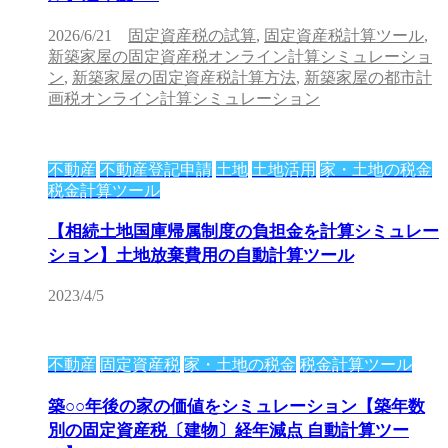
2026/6/21
固定資産税の試算
,
固定資産税計算ツール
,
新築家屋の固定資産税オンライン計算シミュレーショ
ン
,
新築家屋の固定資産税計算方法
,
新築家屋の都市計
画税オンライン計算シミュレーション
不動産
不動産登記申請
土地
土地活用
家・土地の税金
税金計算ツール
【相続土地国庫帰属制度の負担金を計算シミュレー
ション】土地放棄費用の自動計算ツール
2023/4/5
不動産
固定資産税
家・土地の税金
税金計算ツール
築○○年後の家の価値をシミュレーション【築年数
別の固定資産税〔建物〕経年減点 自動計算ツー