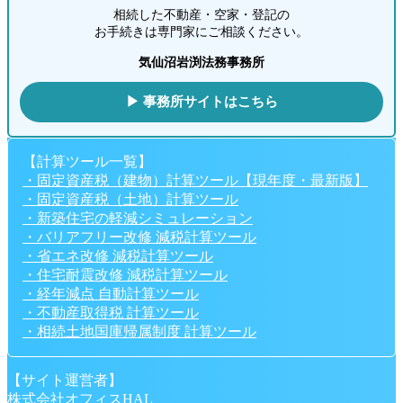
相続した不動産・空家・登記の
お手続きは専門家にご相談ください。
気仙沼岩渕法務事務所
▶ 事務所サイトはこちら
【計算ツール一覧】
・固定資産税（建物）計算ツール【現年度・最新版】
・固定資産税（土地）計算ツール
・新築住宅の軽減シミュレーション
・バリアフリー改修 減税計算ツール
・省エネ改修 減税計算ツール
・住宅耐震改修 減税計算ツール
・経年減点 自動計算ツール
・不動産取得税 計算ツール
・相続土地国庫帰属制度 計算ツール
【サイト運営者】
株式会社オフィスHAL