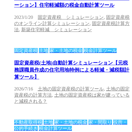
ーション】住宅軽減額の税金自動計算ツール
2023/1/20
固定資産税 シミュレーション
,
固定資産税
のオンライン計算シミュレーション
,
固定資産税計算方
法
,
新築住宅軽減 シミュレーション
固定資産税
土地
家・土地の税金
税金計算ツール
固定資産税(土地)自動計算シミュレーション【元税
務課職員作成の住宅用地特例による軽減・減税額計
算ツール】
2026/7/16
土地の固定資産税の計算ツール
,
土地の固定
資産税の計算方法
,
土地の固定資産税は家が建っている
と減税される？
不動産取得税
土地
家・土地の税金
家・間取り
役所・
公的手続き
税金計算ツール