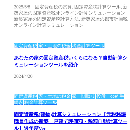
2025/6/8
固定資産税の試算
,
固定資産税計算ツール
,
新
築家屋の固定資産税オンライン計算シミュレーション
,
新築家屋の固定資産税計算方法
,
新築家屋の都市計画税
オンライン計算シミュレーション
固定資産税
家・土地の税金
税金計算ツール
あなたの家の固定資産税いくらになる？自動計算シ
ミュレーションツールを紹介
2024/4/20
固定資産税
家・土地の税金
家・間取り
役所・公的手
続き
税金計算ツール
固定資産税(建物)計算シミュレーション【元税務課
職員作成の新築一戸建て評価額・税額自動計算ツー
ル】過年度Ver