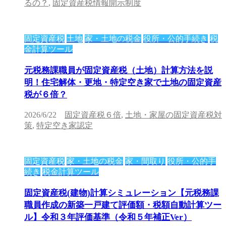
るの？
,
固定資産税情報開示制度
固定資産税
土地
家・土地の税金
役所・公的手続き
税
金計算ツール
元税務課職員が固定資産税（土地）計算方法を説
明！住宅解体・更地・特定空き家で土地の固定資産
税が６倍？
2026/6/22
固定資産税６倍
,
土地・家屋の固定資産税対
策
,
特定空き家認定
固定資産税
家・土地の税金
家・間取り
役所・公的手
続き
税金計算ツール
固定資産税(建物)計算シミュレーション【元税務課
職員作成の新築一戸建て評価額・税額自動計算ツー
ル】令和３年評価基準（令和５年補正Ver）