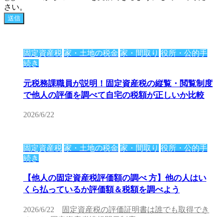
さい。
固定資産税
家・土地の税金
家・間取り
役所・公的手
続き
元税務課職員が説明！固定資産税の縦覧・閲覧制度
で他人の評価を調べて自宅の税額が正しいか比較
2026/6/22
固定資産税
家・土地の税金
家・間取り
役所・公的手
続き
【他人の固定資産税評価額の調べ 方】他の人はい
くら払っているか評価額＆税額を調べよう
2026/6/22
固定資産税の評価証明書は誰でも取得でき