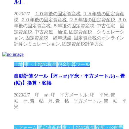
ル】
2023/2/7
１０年後の固定資産税
,
１５年後の固定資産
税
,
２０年後の固定資産税
,
２５年後の固定資産税
,
３０
年後の固定資産税
,
５年後の固定資産税
,
中古住宅 固
定資産税
,
中古家屋 価値
,
固定資産税 シミュレーシ
ョン
,
固定資産税 経年減点
,
固定資産税のオンライン
計算シミュレーション
,
固定資産税計算方法
土地
家・土地の税金
税金計算ツール
自動計算ツール【坪⇔㎡(平米・平方メートル)⇔畳
(帖)】換算・変換
2023/2/7
坪 ㎡
,
坪 平方メートル
,
坪 平米
,
畳
帖 ㎡
,
畳 帖 坪
,
畳 帖 平方メートル
,
畳 帖 平
米
リフォーム
固定資産税
家・土地の税金
役所・公的手