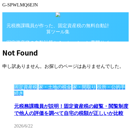
G-SPWLMQ6EJN
元税務課職員が作った、固定資産税の無料自動計
算ツール集
固定資産税の自動計算シミュレーション専門サイ
ト
Not Found
申し訳ありません。お探しのページはありませんでした。
固定資産税
家・土地の税金
家・間取り
役所・公的手
続き
元税務課職員が説明！固定資産税の縦覧・閲覧制度
で他人の評価を調べて自宅の税額が正しいか比較
2026/6/22