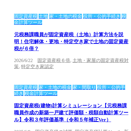
固定資産税
土地
家・土地の税金
役所・公的手続き
税
金計算ツール
元税務課職員が固定資産税（土地）計算方法を説
明！住宅解体・更地・特定空き家で土地の固定資産
税が６倍？
2026/6/22
固定資産税６倍
,
土地・家屋の固定資産税対
策
,
特定空き家認定
固定資産税
家・土地の税金
家・間取り
役所・公的手
続き
税金計算ツール
固定資産税(建物)計算シミュレーション【元税務課
職員作成の新築一戸建て評価額・税額自動計算ツー
ル】令和３年評価基準（令和５年補正Ver）