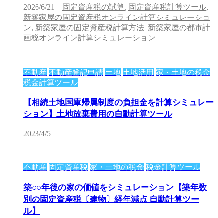
2026/6/21
固定資産税の試算
,
固定資産税計算ツール
,
新築家屋の固定資産税オンライン計算シミュレーショ
ン
,
新築家屋の固定資産税計算方法
,
新築家屋の都市計
画税オンライン計算シミュレーション
不動産
不動産登記申請
土地
土地活用
家・土地の税金
税金計算ツール
【相続土地国庫帰属制度の負担金を計算シミュレー
ション】土地放棄費用の自動計算ツール
2023/4/5
不動産
固定資産税
家・土地の税金
税金計算ツール
築○○年後の家の価値をシミュレーション【築年数
別の固定資産税〔建物〕経年減点 自動計算ツー
ル】