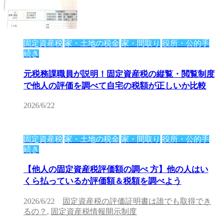
固定資産税
家・土地の税金
家・間取り
役所・公的手
続き
元税務課職員が説明！固定資産税の縦覧・閲覧制度
で他人の評価を調べて自宅の税額が正しいか比較
2026/6/22
固定資産税
家・土地の税金
家・間取り
役所・公的手
続き
【他人の固定資産税評価額の調べ 方】他の人はい
くら払っているか評価額＆税額を調べよう
2026/6/22
固定資産税の評価証明書は誰でも取得でき
るの？
,
固定資産税情報開示制度