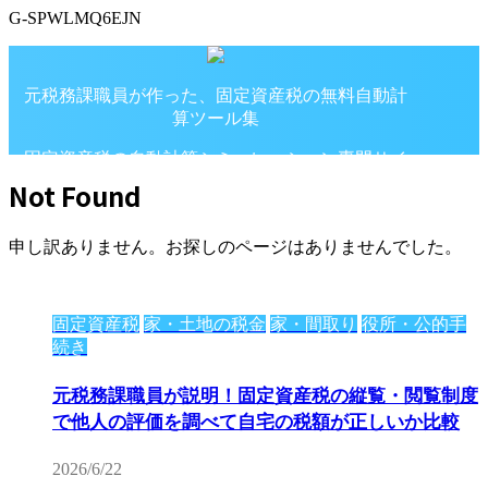
G-SPWLMQ6EJN
元税務課職員が作った、固定資産税の無料自動計
算ツール集
固定資産税の自動計算シミュレーション専門サイ
ト
Not Found
申し訳ありません。お探しのページはありませんでした。
固定資産税
家・土地の税金
家・間取り
役所・公的手
続き
元税務課職員が説明！固定資産税の縦覧・閲覧制度
で他人の評価を調べて自宅の税額が正しいか比較
2026/6/22