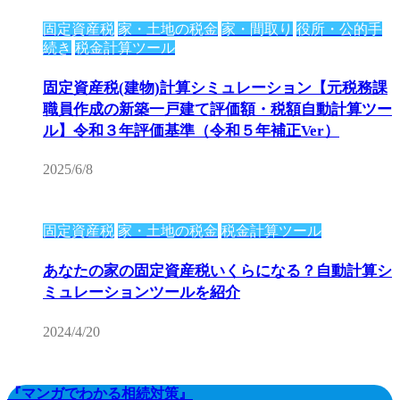
固定資産税
家・土地の税金
家・間取り
役所・公的手
続き
税金計算ツール
固定資産税(建物)計算シミュレーション【元税務課
職員作成の新築一戸建て評価額・税額自動計算ツー
ル】令和３年評価基準（令和５年補正Ver）
2025/6/8
固定資産税
家・土地の税金
税金計算ツール
あなたの家の固定資産税いくらになる？自動計算シ
ミュレーションツールを紹介
2024/4/20
『マンガでわかる相続対策』