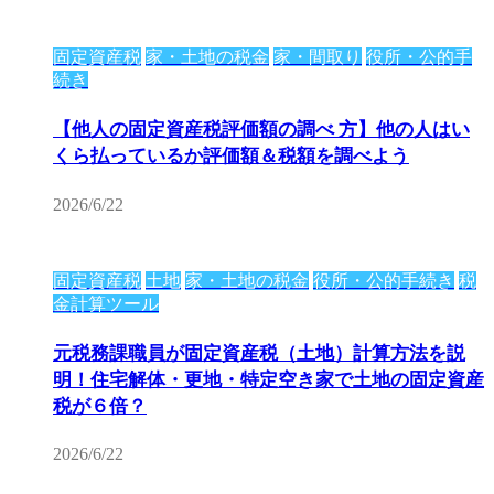
固定資産税
家・土地の税金
家・間取り
役所・公的手
続き
【他人の固定資産税評価額の調べ 方】他の人はい
くら払っているか評価額＆税額を調べよう
2026/6/22
固定資産税
土地
家・土地の税金
役所・公的手続き
税
金計算ツール
元税務課職員が固定資産税（土地）計算方法を説
明！住宅解体・更地・特定空き家で土地の固定資産
税が６倍？
2026/6/22