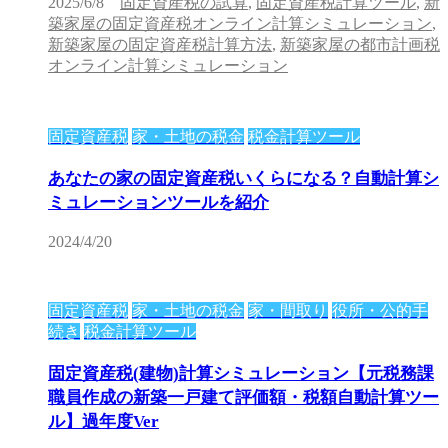
2025/6/8
固定資産税の試算
,
固定資産税計算ツール
,
新
築家屋の固定資産税オンライン計算シミュレーション
,
新築家屋の固定資産税計算方法
,
新築家屋の都市計画税
オンライン計算シミュレーション
固定資産税
家・土地の税金
税金計算ツール
あなたの家の固定資産税いくらになる？自動計算シ
ミュレーションツールを紹介
2024/4/20
固定資産税
家・土地の税金
家・間取り
役所・公的手
続き
税金計算ツール
固定資産税(建物)計算シミュレーション【元税務課
職員作成の新築一戸建て評価額・税額自動計算ツー
ル】過年度Ver