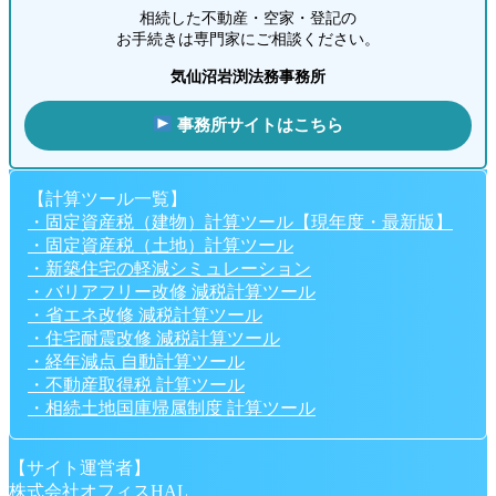
相続した不動産・空家・登記の
お手続きは専門家にご相談ください。
気仙沼岩渕法務事務所
事務所サイトはこちら
【計算ツール一覧】
・固定資産税（建物）計算ツール【現年度・最新版】
・固定資産税（土地）計算ツール
・新築住宅の軽減シミュレーション
・バリアフリー改修 減税計算ツール
・省エネ改修 減税計算ツール
・住宅耐震改修 減税計算ツール
・経年減点 自動計算ツール
・不動産取得税 計算ツール
・相続土地国庫帰属制度 計算ツール
【サイト運営者】
株式会社オフィスHAL