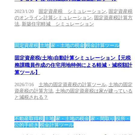
2023/1/20
固定資産税 シミュレーション
,
固定資産税
のオンライン計算シミュレーション
,
固定資産税計算方
法
,
新築住宅軽減 シミュレーション
固定資産税
土地
家・土地の税金
税金計算ツール
固定資産税(土地)自動計算シミュレーション【元税
務課職員作成の住宅用地特例による軽減・減税額計
算ツール】
2026/7/16
土地の固定資産税の計算ツール
,
土地の固定
資産税の計算方法
,
土地の固定資産税は家が建っている
と減税される？
不動産取得税
土地
家・土地の税金
家・間取り
役所・
公的手続き
税金計算ツール