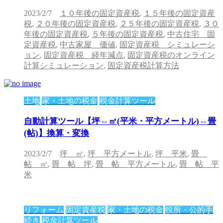
2023/2/7
１０年後の固定資産税
,
１５年後の固定資産
税
,
２０年後の固定資産税
,
２５年後の固定資産税
,
３０
年後の固定資産税
,
５年後の固定資産税
,
中古住宅 固
定資産税
,
中古家屋 価値
,
固定資産税 シミュレーシ
ョン
,
固定資産税 経年減点
,
固定資産税のオンライン
計算シミュレーション
,
固定資産税計算方法
土地
家・土地の税金
税金計算ツール
自動計算ツール【坪⇔㎡(平米・平方メートル)⇔畳
(帖)】換算・変換
2023/2/7
坪 ㎡
,
坪 平方メートル
,
坪 平米
,
畳
帖 ㎡
,
畳 帖 坪
,
畳 帖 平方メートル
,
畳 帖 平
米
リフォーム
固定資産税
家・土地の税金
役所・公的手
続き
税金計算ツール