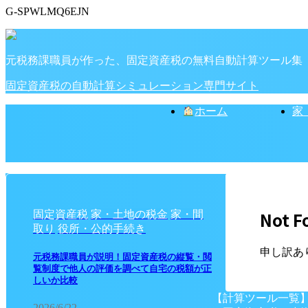
G-SPWLMQ6EJN
元税務課職員が作った、固定資産税の無料自動計算ツール集
固定資産税の自動計算シミュレーション専門サイト
ホーム
家
Not F
固定資産税
家・土地の税金
家・間
取り
役所・公的手続き
申し訳あ
元税務課職員が説明！固定資産税の縦覧・閲
覧制度で他人の評価を調べて自宅の税額が正
しいか比較
【計算ツール一覧
2026/6/22