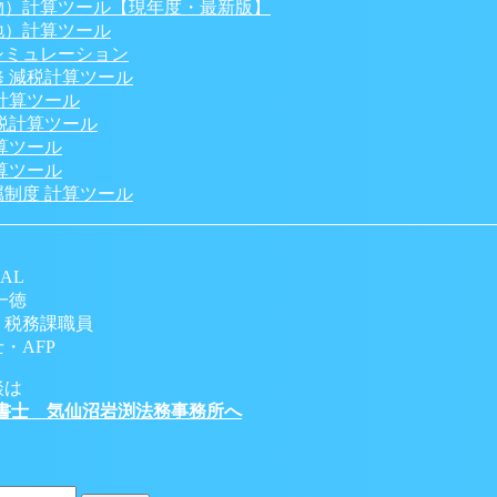
物）計算ツール【現年度・最新版】
地）計算ツール
シミュレーション
 減税計算ツール
計算ツール
税計算ツール
算ツール
算ツール
制度 計算ツール
AL
一徳
 税務課職員
・AFP
談は
書士 気仙沼岩渕法務事務所へ