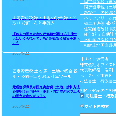
・固定資産税（建
・固定資産税（土
・新築住宅の軽減
固定資産税
家・土地の税金
家・間
・バリアフリー改修
取り
役所・公的手続き
・省エネ改修 減税
・住宅耐震改修 減
・経年減点 自動計
【他人の固定資産税評価額の調べ 方】他の
人はいくら払っているか評価額＆税額を調べ
・不動産取得税 計
よう
・相続土地国庫帰属
2026/6/22
【サイト運営者】
株式会社オフィスH
代表取締役 岩渕 
固定資産税
土地
家・土地の税金
役
元・気仙沼市役所
所・公的手続き
税金計算ツール
司法書士・行政書士
元税務課職員が固定資産税（土地）計算方法
相続・登記のご相
を説明！住宅解体・更地・特定空き家で土地
司法書士・行政
の固定資産税が６倍？
サイト内検索
2026/6/22