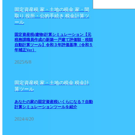
固定資産税
家・土地の税金
家・間
取り
役所・公的手続き
税金計算ツ
ール
固定資産税(建物)計算シミュレーション【元
税務課職員作成の新築一戸建て評価額・税額
自動計算ツール】令和３年評価基準（令和５
年補正Ver）
2025/6/8
固定資産税
家・土地の税金
税金計
算ツール
あなたの家の固定資産税いくらになる？自動
計算シミュレーションツールを紹介
2024/4/20