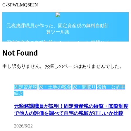
G-SPWLMQ6EJN
元税務課職員が作った、固定資産税の無料自動計
算ツール集
固定資産税の自動計算シミュレーション専門サイ
ト
Not Found
申し訳ありません。お探しのページはありませんでした。
固定資産税
家・土地の税金
家・間取り
役所・公的手
続き
元税務課職員が説明！固定資産税の縦覧・閲覧制度
で他人の評価を調べて自宅の税額が正しいか比較
2026/6/22