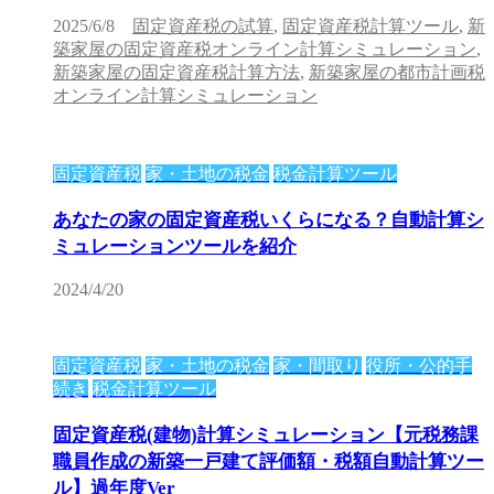
2025/6/8
固定資産税の試算
,
固定資産税計算ツール
,
新
築家屋の固定資産税オンライン計算シミュレーション
,
新築家屋の固定資産税計算方法
,
新築家屋の都市計画税
オンライン計算シミュレーション
固定資産税
家・土地の税金
税金計算ツール
あなたの家の固定資産税いくらになる？自動計算シ
ミュレーションツールを紹介
2024/4/20
固定資産税
家・土地の税金
家・間取り
役所・公的手
続き
税金計算ツール
固定資産税(建物)計算シミュレーション【元税務課
職員作成の新築一戸建て評価額・税額自動計算ツー
ル】過年度Ver