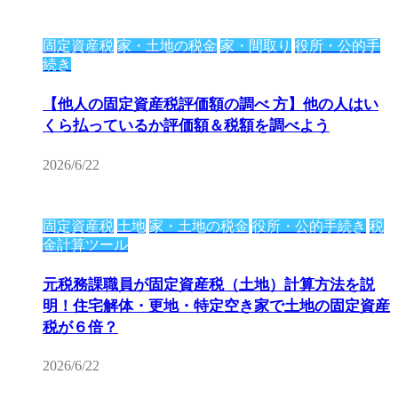
固定資産税
家・土地の税金
家・間取り
役所・公的手
続き
【他人の固定資産税評価額の調べ 方】他の人はい
くら払っているか評価額＆税額を調べよう
2026/6/22
固定資産税
土地
家・土地の税金
役所・公的手続き
税
金計算ツール
元税務課職員が固定資産税（土地）計算方法を説
明！住宅解体・更地・特定空き家で土地の固定資産
税が６倍？
2026/6/22