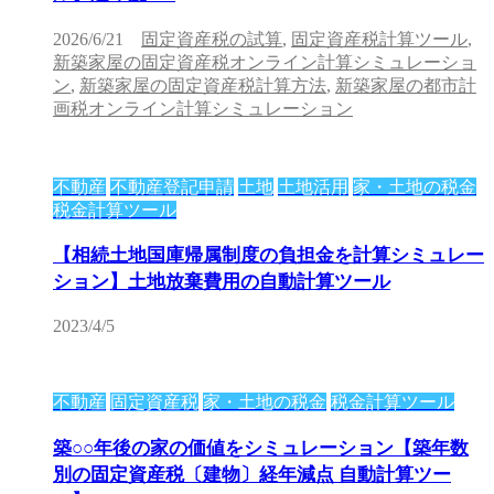
2026/6/21
固定資産税の試算
,
固定資産税計算ツール
,
新築家屋の固定資産税オンライン計算シミュレーショ
ン
,
新築家屋の固定資産税計算方法
,
新築家屋の都市計
画税オンライン計算シミュレーション
不動産
不動産登記申請
土地
土地活用
家・土地の税金
税金計算ツール
【相続土地国庫帰属制度の負担金を計算シミュレー
ション】土地放棄費用の自動計算ツール
2023/4/5
不動産
固定資産税
家・土地の税金
税金計算ツール
築○○年後の家の価値をシミュレーション【築年数
別の固定資産税〔建物〕経年減点 自動計算ツー