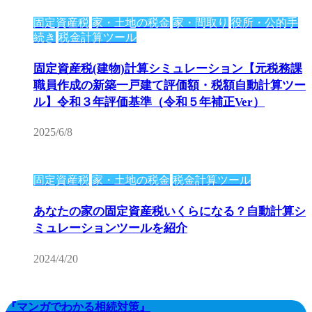
固定資産税
家・土地の税金
家・間取り
役所・公的手
続き
税金計算ツール
固定資産税(建物)計算シミュレーション【元税務課
職員作成の新築一戸建て評価額・税額自動計算ツー
ル】令和３年評価基準（令和５年補正Ver）
2025/6/8
固定資産税
家・土地の税金
税金計算ツール
あなたの家の固定資産税いくらになる？自動計算シ
ミュレーションツールを紹介
2024/4/20
『マンガでわかる相続対策』