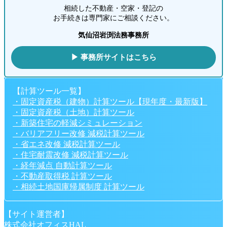
相続した不動産・空家・登記の
お手続きは専門家にご相談ください。
気仙沼岩渕法務事務所
▶ 事務所サイトはこちら
【計算ツール一覧】
・固定資産税（建物）計算ツール【現年度・最新版】
・固定資産税（土地）計算ツール
・新築住宅の軽減シミュレーション
・バリアフリー改修 減税計算ツール
・省エネ改修 減税計算ツール
・住宅耐震改修 減税計算ツール
・経年減点 自動計算ツール
・不動産取得税 計算ツール
・相続土地国庫帰属制度 計算ツール
【サイト運営者】
株式会社オフィスHAL