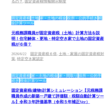
るの？
,
固定資産税情報開示制度
固定資産税
土地
家・土地の税金
役所・公的手続き
税
金計算ツール
元税務課職員が固定資産税（土地）計算方法を説
明！住宅解体・更地・特定空き家で土地の固定資産
税が６倍？
2026/6/22
固定資産税６倍
,
土地・家屋の固定資産税対
策
,
特定空き家認定
固定資産税
家・土地の税金
家・間取り
役所・公的手
続き
税金計算ツール
固定資産税(建物)計算シミュレーション【元税務課
職員作成の新築一戸建て評価額・税額自動計算ツー
ル】令和３年評価基準（令和５年補正Ver）