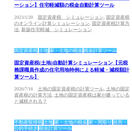
ーション】住宅軽減額の税金自動計算ツール
2023/1/20
固定資産税 シミュレーション
,
固定資産税
のオンライン計算シミュレーション
,
固定資産税計算方
法
,
新築住宅軽減 シミュレーション
固定資産税
土地
家・土地の税金
税金計算ツール
固定資産税(土地)自動計算シミュレーション【元税
務課職員作成の住宅用地特例による軽減・減税額計
算ツール】
2026/7/16
土地の固定資産税の計算ツール
,
土地の固定
資産税の計算方法
,
土地の固定資産税は家が建っている
と減税される？
不動産取得税
土地
家・土地の税金
家・間取り
役所・
公的手続き
税金計算ツール