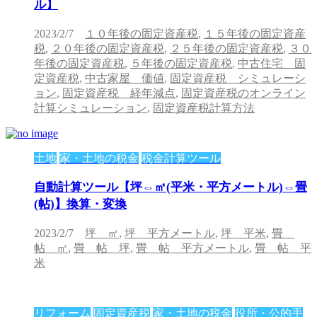
ル】
2023/2/7
１０年後の固定資産税
,
１５年後の固定資産
税
,
２０年後の固定資産税
,
２５年後の固定資産税
,
３０
年後の固定資産税
,
５年後の固定資産税
,
中古住宅 固
定資産税
,
中古家屋 価値
,
固定資産税 シミュレーシ
ョン
,
固定資産税 経年減点
,
固定資産税のオンライン
計算シミュレーション
,
固定資産税計算方法
土地
家・土地の税金
税金計算ツール
自動計算ツール【坪⇔㎡(平米・平方メートル)⇔畳
(帖)】換算・変換
2023/2/7
坪 ㎡
,
坪 平方メートル
,
坪 平米
,
畳
帖 ㎡
,
畳 帖 坪
,
畳 帖 平方メートル
,
畳 帖 平
米
リフォーム
固定資産税
家・土地の税金
役所・公的手