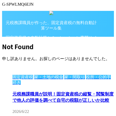
G-SPWLMQ6EJN
元税務課職員が作った、固定資産税の無料自動計
算ツール集
固定資産税の自動計算シミュレーション専門サイ
ト
Not Found
申し訳ありません。お探しのページはありませんでした。
固定資産税
家・土地の税金
家・間取り
役所・公的手
続き
元税務課職員が説明！固定資産税の縦覧・閲覧制度
で他人の評価を調べて自宅の税額が正しいか比較
2026/6/22