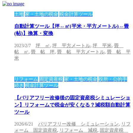
土地
家・土地の税金
税金計算ツール
自動計算ツール【坪⇔㎡(平米・平方メートル)⇔畳
(帖)】換算・変換
2023/2/7
坪 ㎡
,
坪 平方メートル
,
坪 平米
,
畳
帖 ㎡
,
畳 帖 坪
,
畳 帖 平方メートル
,
畳 帖 平
米
リフォーム
固定資産税
家・土地の税金
役所・公的手
続き
税金計算ツール
【バリアフリー改修後の固定資産税シミュレーショ
ン】リフォームで税金が安くなる？減税額自動計算
ツール
2026/6/21
バリアフリー改修 シミュレーション
,
リフ
ォーム 固定資産税
,
リフォーム 減税
,
固定資産税