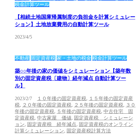
税金計算ツール
【相続土地国庫帰属制度の負担金を計算シミュレー
ション】土地放棄費用の自動計算ツール
2023/4/5
不動産
固定資産税
家・土地の税金
税金計算ツール
築○○年後の家の価値をシミュレーション【築年数
別の固定資産税〔建物〕経年減点 自動計算ツー
ル】
2023/2/7
１０年後の固定資産税
,
１５年後の固定資産
税
,
２０年後の固定資産税
,
２５年後の固定資産税
,
３０
年後の固定資産税
,
５年後の固定資産税
,
中古住宅 固
定資産税
,
中古家屋 価値
,
固定資産税 シミュレーシ
ョン
,
固定資産税 経年減点
,
固定資産税のオンライン
計算シミュレーション
,
固定資産税計算方法