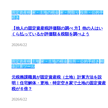
固定資産税
家・土地の税金
家・間取り
役所・公的手
続き
【他人の固定資産税評価額の調べ 方】他の人はい
くら払っているか評価額＆税額を調べよう
2026/6/22
固定資産税
土地
家・土地の税金
役所・公的手続き
税
金計算ツール
元税務課職員が固定資産税（土地）計算方法を説
明！住宅解体・更地・特定空き家で土地の固定資産
税が６倍？
2026/6/22