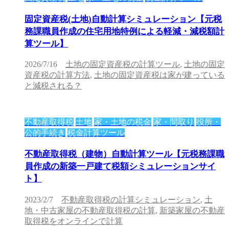
固定資産税(土地)自動計算シミュレーション【元税
務課職員作成の住宅用地特例による軽減・減税額計
算ツール】
2026/7/16
土地の固定資産税の計算ツール
,
土地の固定
資産税の計算方法
,
土地の固定資産税は家が建っている
と減税される？
不動産取得税
土地
家・土地の税金
家・間取り
役所・
公的手続き
税金計算ツール
不動産取得税（建物）自動計算ツール【元税務課職
員作成の新築一戸建て税額シミュレーションサイ
ト】
2023/2/7
不動産取得税の計算シミュレーション
,
土
地・中古家屋の不動産取得税の計算
,
新築家屋の不動産
取得税をオンラインで計算