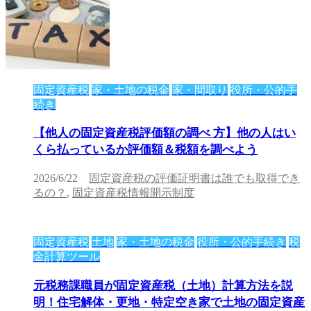
固定資産税
家・土地の税金
家・間取り
役所・公的手
続き
【他人の固定資産税評価額の調べ 方】他の人はい
くら払っているか評価額＆税額を調べよう
2026/6/22
固定資産税の評価証明書は誰でも取得でき
るの？
,
固定資産税情報開示制度
固定資産税
土地
家・土地の税金
役所・公的手続き
税
金計算ツール
元税務課職員が固定資産税（土地）計算方法を説
明！住宅解体・更地・特定空き家で土地の固定資産