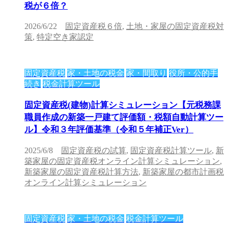
税が６倍？
2026/6/22
固定資産税６倍
,
土地・家屋の固定資産税対
策
,
特定空き家認定
固定資産税
家・土地の税金
家・間取り
役所・公的手
続き
税金計算ツール
固定資産税(建物)計算シミュレーション【元税務課
職員作成の新築一戸建て評価額・税額自動計算ツー
ル】令和３年評価基準（令和５年補正Ver）
2025/6/8
固定資産税の試算
,
固定資産税計算ツール
,
新
築家屋の固定資産税オンライン計算シミュレーション
,
新築家屋の固定資産税計算方法
,
新築家屋の都市計画税
オンライン計算シミュレーション
固定資産税
家・土地の税金
税金計算ツール