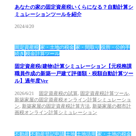
あなたの家の固定資産税いくらになる？自動計算シ
ミュレーションツールを紹介
2024/4/20
固定資産税
家・土地の税金
家・間取り
役所・公的手
続き
税金計算ツール
固定資産税(建物)計算シミュレーション【元税務課
職員作成の新築一戸建て評価額・税額自動計算ツー
ル】過年度Ver
2026/6/21
固定資産税の試算
,
固定資産税計算ツール
,
新築家屋の固定資産税オンライン計算シミュレーショ
ン
,
新築家屋の固定資産税計算方法
,
新築家屋の都市計
画税オンライン計算シミュレーション
不動産
不動産登記申請
土地
土地活用
家・土地の税金