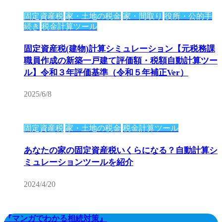
固定資産税
家・土地の税金
家・間取り
役所・公的手
続き
税金計算ツール
固定資産税(建物)計算シミュレーション【元税務課
職員作成の新築一戸建て評価額・税額自動計算ツー
ル】令和３年評価基準（令和５年補正Ver）
2025/6/8
固定資産税
家・土地の税金
税金計算ツール
あなたの家の固定資産税いくらになる？自動計算シ
ミュレーションツールを紹介
2024/4/20
『マンガでわかる相続対策』