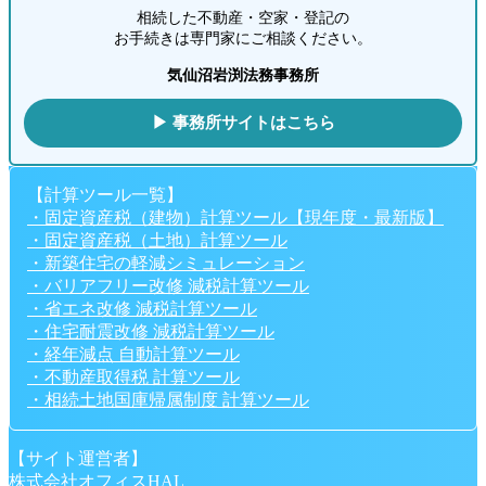
相続した不動産・空家・登記の
お手続きは専門家にご相談ください。
気仙沼岩渕法務事務所
▶ 事務所サイトはこちら
【計算ツール一覧】
・固定資産税（建物）計算ツール【現年度・最新版】
・固定資産税（土地）計算ツール
・新築住宅の軽減シミュレーション
・バリアフリー改修 減税計算ツール
・省エネ改修 減税計算ツール
・住宅耐震改修 減税計算ツール
・経年減点 自動計算ツール
・不動産取得税 計算ツール
・相続土地国庫帰属制度 計算ツール
【サイト運営者】
株式会社オフィスHAL