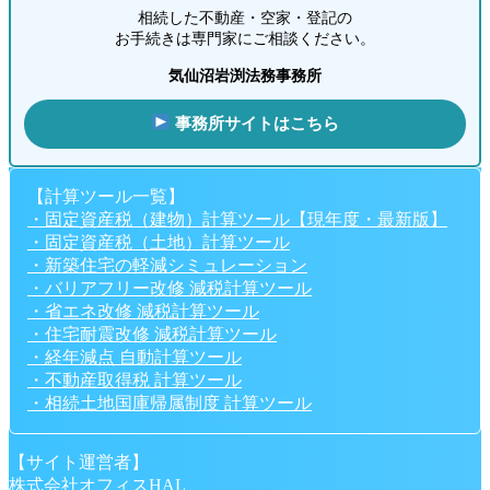
相続した不動産・空家・登記の
お手続きは専門家にご相談ください。
気仙沼岩渕法務事務所
事務所サイトはこちら
【計算ツール一覧】
・固定資産税（建物）計算ツール【現年度・最新版】
・固定資産税（土地）計算ツール
・新築住宅の軽減シミュレーション
・バリアフリー改修 減税計算ツール
・省エネ改修 減税計算ツール
・住宅耐震改修 減税計算ツール
・経年減点 自動計算ツール
・不動産取得税 計算ツール
・相続土地国庫帰属制度 計算ツール
【サイト運営者】
株式会社オフィスHAL