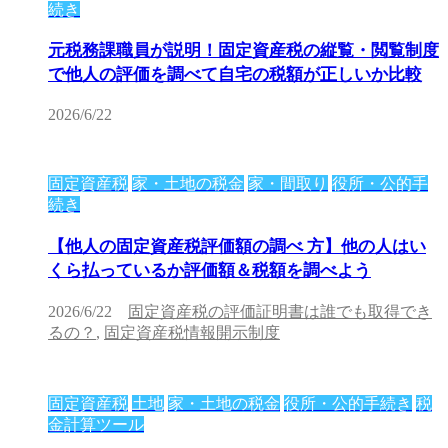
続き
元税務課職員が説明！固定資産税の縦覧・閲覧制度
で他人の評価を調べて自宅の税額が正しいか比較
2026/6/22
固定資産税
家・土地の税金
家・間取り
役所・公的手
続き
【他人の固定資産税評価額の調べ 方】他の人はい
くら払っているか評価額＆税額を調べよう
2026/6/22
固定資産税の評価証明書は誰でも取得でき
るの？
,
固定資産税情報開示制度
固定資産税
土地
家・土地の税金
役所・公的手続き
税
金計算ツール