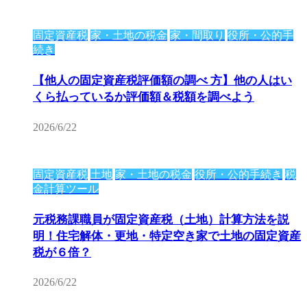
固定資産税
家・土地の税金
家・間取り
役所・公的手
続き
【他人の固定資産税評価額の調べ 方】他の人はい
くら払っているか評価額＆税額を調べよう
2026/6/22
固定資産税
土地
家・土地の税金
役所・公的手続き
税
金計算ツール
元税務課職員が固定資産税（土地）計算方法を説
明！住宅解体・更地・特定空き家で土地の固定資産
税が６倍？
2026/6/22