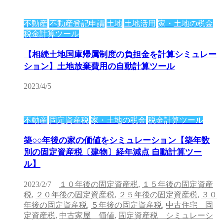
不動産
不動産登記申請
土地
土地活用
家・土地の税金
税金計算ツール
【相続土地国庫帰属制度の負担金を計算シミュレー
ション】土地放棄費用の自動計算ツール
2023/4/5
不動産
固定資産税
家・土地の税金
税金計算ツール
築○○年後の家の価値をシミュレーション【築年数
別の固定資産税〔建物〕経年減点 自動計算ツー
ル】
2023/2/7
１０年後の固定資産税
,
１５年後の固定資産
税
,
２０年後の固定資産税
,
２５年後の固定資産税
,
３０
年後の固定資産税
,
５年後の固定資産税
,
中古住宅 固
定資産税
,
中古家屋 価値
,
固定資産税 シミュレーシ