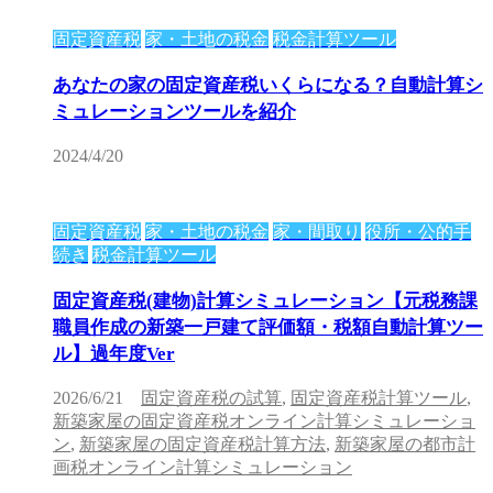
固定資産税
家・土地の税金
税金計算ツール
あなたの家の固定資産税いくらになる？自動計算シ
ミュレーションツールを紹介
2024/4/20
固定資産税
家・土地の税金
家・間取り
役所・公的手
続き
税金計算ツール
固定資産税(建物)計算シミュレーション【元税務課
職員作成の新築一戸建て評価額・税額自動計算ツー
ル】過年度Ver
2026/6/21
固定資産税の試算
,
固定資産税計算ツール
,
新築家屋の固定資産税オンライン計算シミュレーショ
ン
,
新築家屋の固定資産税計算方法
,
新築家屋の都市計
画税オンライン計算シミュレーション