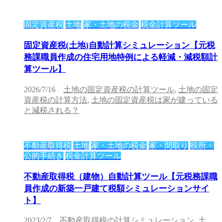
固定資産税
土地
家・土地の税金
税金計算ツール
固定資産税(土地)自動計算シミュレーション【元税
務課職員作成の住宅用地特例による軽減・減税額計
算ツール】
2026/7/16
土地の固定資産税の計算ツール
,
土地の固定
資産税の計算方法
,
土地の固定資産税は家が建っている
と減税される？
不動産取得税
土地
家・土地の税金
家・間取り
役所・
公的手続き
税金計算ツール
不動産取得税（建物）自動計算ツール【元税務課職
員作成の新築一戸建て税額シミュレーションサイ
ト】
2023/2/7
不動産取得税の計算シミュレーション
,
土