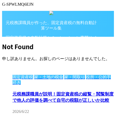
G-SPWLMQ6EJN
元税務課職員が作った、固定資産税の無料自動計
算ツール集
固定資産税の自動計算シミュレーション専門サイ
ト
Not Found
申し訳ありません。お探しのページはありませんでした。
固定資産税
家・土地の税金
家・間取り
役所・公的手
続き
元税務課職員が説明！固定資産税の縦覧・閲覧制度
で他人の評価を調べて自宅の税額が正しいか比較
2026/6/22