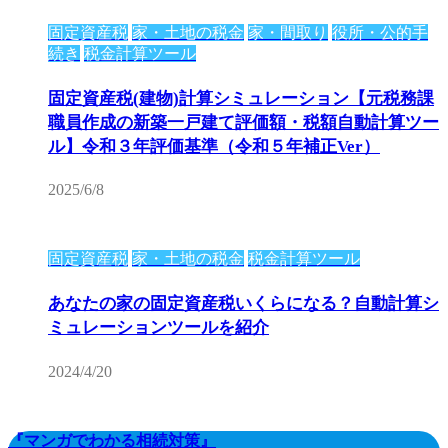
固定資産税
家・土地の税金
家・間取り
役所・公的手
続き
税金計算ツール
固定資産税(建物)計算シミュレーション【元税務課
職員作成の新築一戸建て評価額・税額自動計算ツー
ル】令和３年評価基準（令和５年補正Ver）
2025/6/8
固定資産税
家・土地の税金
税金計算ツール
あなたの家の固定資産税いくらになる？自動計算シ
ミュレーションツールを紹介
2024/4/20
『マンガでわかる相続対策』