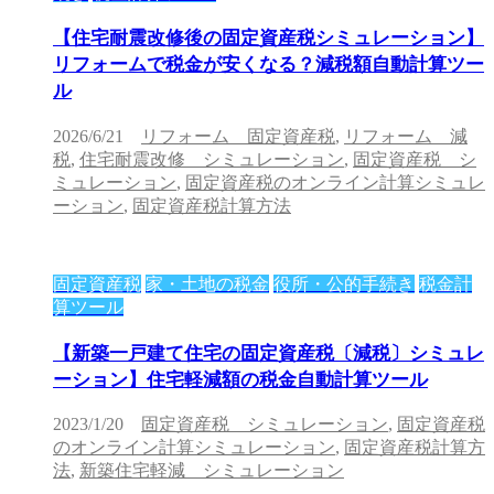
【住宅耐震改修後の固定資産税シミュレーション】
リフォームで税金が安くなる？減税額自動計算ツー
ル
2026/6/21
リフォーム 固定資産税
,
リフォーム 減
税
,
住宅耐震改修 シミュレーション
,
固定資産税 シ
ミュレーション
,
固定資産税のオンライン計算シミュレ
ーション
,
固定資産税計算方法
固定資産税
家・土地の税金
役所・公的手続き
税金計
算ツール
【新築一戸建て住宅の固定資産税〔減税〕シミュレ
ーション】住宅軽減額の税金自動計算ツール
2023/1/20
固定資産税 シミュレーション
,
固定資産税
のオンライン計算シミュレーション
,
固定資産税計算方
法
,
新築住宅軽減 シミュレーション