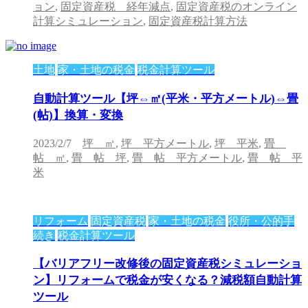
ョン
,
固定資産税 経年減点
,
固定資産税のオンライン
計算シミュレーション
,
固定資産税計算方法
土地
家・土地の税金
税金計算ツール
自動計算ツール【坪⇔㎡(平米・平方メートル)⇔畳
(帖)】換算・変換
2023/2/7
坪 ㎡
,
坪 平方メートル
,
坪 平米
,
畳
帖 ㎡
,
畳 帖 坪
,
畳 帖 平方メートル
,
畳 帖 平
米
リフォーム
固定資産税
家・土地の税金
役所・公的手
続き
税金計算ツール
【バリアフリー改修後の固定資産税シミュレーショ
ン】リフォームで税金が安くなる？減税額自動計算
ツール