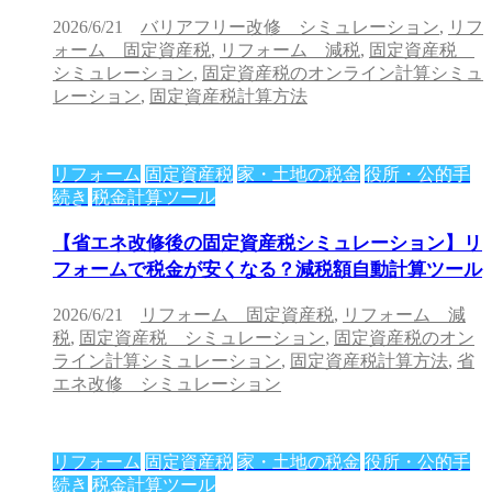
2026/6/21
バリアフリー改修 シミュレーション
,
リフ
ォーム 固定資産税
,
リフォーム 減税
,
固定資産税
シミュレーション
,
固定資産税のオンライン計算シミュ
レーション
,
固定資産税計算方法
リフォーム
固定資産税
家・土地の税金
役所・公的手
続き
税金計算ツール
【省エネ改修後の固定資産税シミュレーション】リ
フォームで税金が安くなる？減税額自動計算ツール
2026/6/21
リフォーム 固定資産税
,
リフォーム 減
税
,
固定資産税 シミュレーション
,
固定資産税のオン
ライン計算シミュレーション
,
固定資産税計算方法
,
省
エネ改修 シミュレーション
リフォーム
固定資産税
家・土地の税金
役所・公的手
続き
税金計算ツール