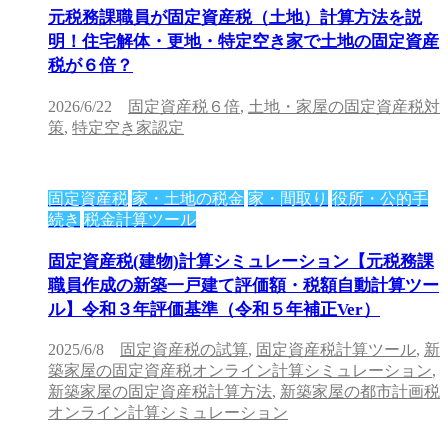
元税務課職員が固定資産税（土地）計算方法を説
明！住宅解体・更地・特定空き家で土地の固定資産
税が６倍？
2026/6/22
固定資産税６倍
,
土地・家屋の固定資産税対
策
,
特定空き家認定
固定資産税
家・土地の税金
家・間取り
役所・公的手
続き
税金計算ツール
固定資産税(建物)計算シミュレーション【元税務課
職員作成の新築一戸建て評価額・税額自動計算ツー
ル】令和３年評価基準（令和５年補正Ver）
2025/6/8
固定資産税の試算
,
固定資産税計算ツール
,
新
築家屋の固定資産税オンライン計算シミュレーション
,
新築家屋の固定資産税計算方法
,
新築家屋の都市計画税
オンライン計算シミュレーション