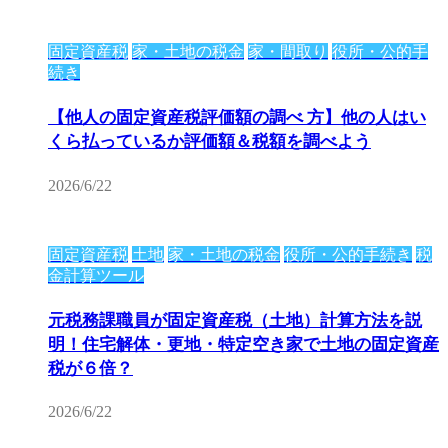
固定資産税
家・土地の税金
家・間取り
役所・公的手
続き
【他人の固定資産税評価額の調べ 方】他の人はい
くら払っているか評価額＆税額を調べよう
2026/6/22
固定資産税
土地
家・土地の税金
役所・公的手続き
税
金計算ツール
元税務課職員が固定資産税（土地）計算方法を説
明！住宅解体・更地・特定空き家で土地の固定資産
税が６倍？
2026/6/22