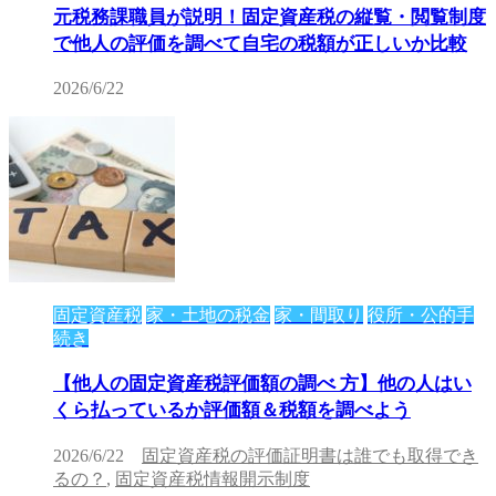
元税務課職員が説明！固定資産税の縦覧・閲覧制度
で他人の評価を調べて自宅の税額が正しいか比較
2026/6/22
固定資産税
家・土地の税金
家・間取り
役所・公的手
続き
【他人の固定資産税評価額の調べ 方】他の人はい
くら払っているか評価額＆税額を調べよう
2026/6/22
固定資産税の評価証明書は誰でも取得でき
るの？
,
固定資産税情報開示制度