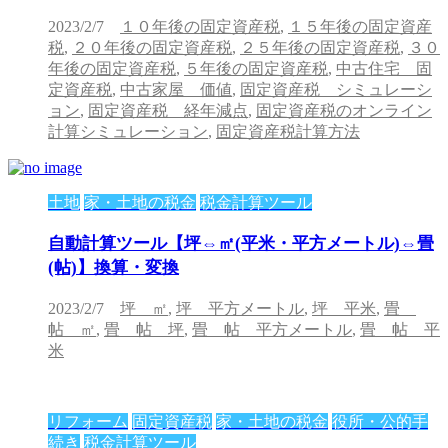
2023/2/7
１０年後の固定資産税
,
１５年後の固定資産
税
,
２０年後の固定資産税
,
２５年後の固定資産税
,
３０
年後の固定資産税
,
５年後の固定資産税
,
中古住宅 固
定資産税
,
中古家屋 価値
,
固定資産税 シミュレーシ
ョン
,
固定資産税 経年減点
,
固定資産税のオンライン
計算シミュレーション
,
固定資産税計算方法
土地
家・土地の税金
税金計算ツール
自動計算ツール【坪⇔㎡(平米・平方メートル)⇔畳
(帖)】換算・変換
2023/2/7
坪 ㎡
,
坪 平方メートル
,
坪 平米
,
畳
帖 ㎡
,
畳 帖 坪
,
畳 帖 平方メートル
,
畳 帖 平
米
リフォーム
固定資産税
家・土地の税金
役所・公的手
続き
税金計算ツール