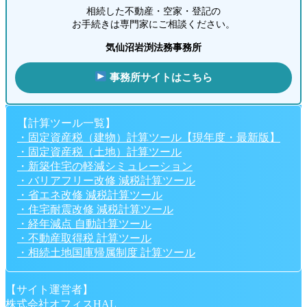
相続した不動産・空家・登記の
お手続きは専門家にご相談ください。
気仙沼岩渕法務事務所
事務所サイトはこちら
【計算ツール一覧】
・固定資産税（建物）計算ツール【現年度・最新版】
・固定資産税（土地）計算ツール
・新築住宅の軽減シミュレーション
・バリアフリー改修 減税計算ツール
・省エネ改修 減税計算ツール
・住宅耐震改修 減税計算ツール
・経年減点 自動計算ツール
・不動産取得税 計算ツール
・相続土地国庫帰属制度 計算ツール
【サイト運営者】
株式会社オフィスHAL