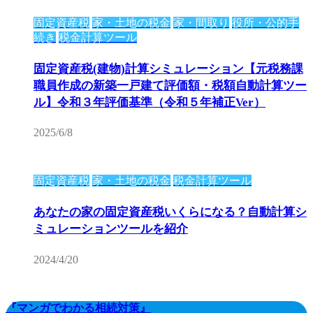
固定資産税
家・土地の税金
家・間取り
役所・公的手
続き
税金計算ツール
固定資産税(建物)計算シミュレーション【元税務課
職員作成の新築一戸建て評価額・税額自動計算ツー
ル】令和３年評価基準（令和５年補正Ver）
2025/6/8
固定資産税
家・土地の税金
税金計算ツール
あなたの家の固定資産税いくらになる？自動計算シ
ミュレーションツールを紹介
2024/4/20
『マンガでわかる相続対策』