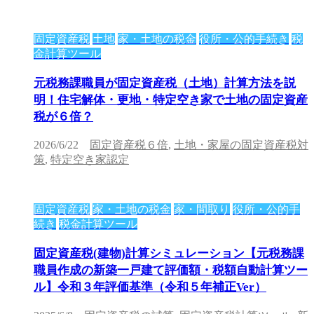
固定資産税
土地
家・土地の税金
役所・公的手続き
税
金計算ツール
元税務課職員が固定資産税（土地）計算方法を説
明！住宅解体・更地・特定空き家で土地の固定資産
税が６倍？
2026/6/22
固定資産税６倍
,
土地・家屋の固定資産税対
策
,
特定空き家認定
固定資産税
家・土地の税金
家・間取り
役所・公的手
続き
税金計算ツール
固定資産税(建物)計算シミュレーション【元税務課
職員作成の新築一戸建て評価額・税額自動計算ツー
ル】令和３年評価基準（令和５年補正Ver）