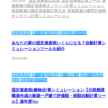
2025/6/8
固定資産税の試算
,
固定資産税計算ツール
,
新
築家屋の固定資産税オンライン計算シミュレーション
,
新築家屋の固定資産税計算方法
,
新築家屋の都市計画税
オンライン計算シミュレーション
固定資産税
家・土地の税金
税金計算ツール
あなたの家の固定資産税いくらになる？自動計算シ
ミュレーションツールを紹介
2024/4/20
固定資産税
家・土地の税金
家・間取り
役所・公的手
続き
税金計算ツール
固定資産税(建物)計算シミュレーション【元税務課
職員作成の新築一戸建て評価額・税額自動計算ツー
ル】過年度Ver