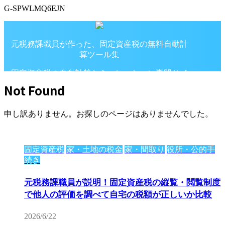
G-SPWLMQ6EJN
元税務課職員が作った、固定資産税の無料自動計
算ツール集
固定資産税の自動計算シミュレーション専門サイ
ト
Not Found
申し訳ありません。お探しのページはありませんでした。
固定資産税
家・土地の税金
家・間取り
役所・公的手
続き
元税務課職員が説明！固定資産税の縦覧・閲覧制度
で他人の評価を調べて自宅の税額が正しいか比較
2026/6/22