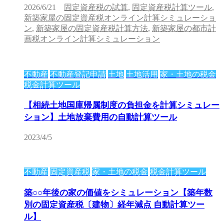
2026/6/21
固定資産税の試算
,
固定資産税計算ツール
,
新築家屋の固定資産税オンライン計算シミュレーショ
ン
,
新築家屋の固定資産税計算方法
,
新築家屋の都市計
画税オンライン計算シミュレーション
不動産
不動産登記申請
土地
土地活用
家・土地の税金
税金計算ツール
【相続土地国庫帰属制度の負担金を計算シミュレー
ション】土地放棄費用の自動計算ツール
2023/4/5
不動産
固定資産税
家・土地の税金
税金計算ツール
築○○年後の家の価値をシミュレーション【築年数
別の固定資産税〔建物〕経年減点 自動計算ツー
ル】