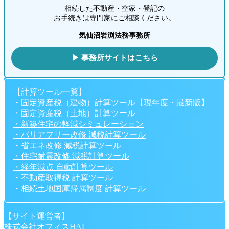
相続した不動産・空家・登記の
お手続きは専門家にご相談ください。
気仙沼岩渕法務事務所
▶ 事務所サイトはこちら
【計算ツール一覧】
・固定資産税（建物）計算ツール【現年度・最新版】
・固定資産税（土地）計算ツール
・新築住宅の軽減シミュレーション
・バリアフリー改修 減税計算ツール
・省エネ改修 減税計算ツール
・住宅耐震改修 減税計算ツール
・経年減点 自動計算ツール
・不動産取得税 計算ツール
・相続土地国庫帰属制度 計算ツール
【サイト運営者】
株式会社オフィスHAL