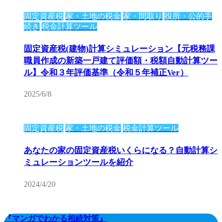
固定資産税
家・土地の税金
家・間取り
役所・公的手
続き
税金計算ツール
固定資産税(建物)計算シミュレーション【元税務課
職員作成の新築一戸建て評価額・税額自動計算ツー
ル】令和３年評価基準（令和５年補正Ver）
2025/6/8
固定資産税
家・土地の税金
税金計算ツール
あなたの家の固定資産税いくらになる？自動計算シ
ミュレーションツールを紹介
2024/4/20
『マンガでわかる相続対策』