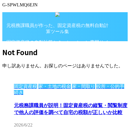
G-SPWLMQ6EJN
元税務課職員が作った、固定資産税の無料自動計
算ツール集
固定資産税の自動計算シミュレーション専門サイ
ト
Not Found
申し訳ありません。お探しのページはありませんでした。
固定資産税
家・土地の税金
家・間取り
役所・公的手
続き
元税務課職員が説明！固定資産税の縦覧・閲覧制度
で他人の評価を調べて自宅の税額が正しいか比較
2026/6/22