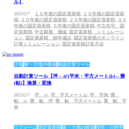
ル】
2023/2/7
１０年後の固定資産税
,
１５年後の固定資産
税
,
２０年後の固定資産税
,
２５年後の固定資産税
,
３０
年後の固定資産税
,
５年後の固定資産税
,
中古住宅 固
定資産税
,
中古家屋 価値
,
固定資産税 シミュレーシ
ョン
,
固定資産税 経年減点
,
固定資産税のオンライン
計算シミュレーション
,
固定資産税計算方法
土地
家・土地の税金
税金計算ツール
自動計算ツール【坪⇔㎡(平米・平方メートル)⇔畳
(帖)】換算・変換
2023/2/7
坪 ㎡
,
坪 平方メートル
,
坪 平米
,
畳
帖 ㎡
,
畳 帖 坪
,
畳 帖 平方メートル
,
畳 帖 平
米
リフォーム
固定資産税
家・土地の税金
役所・公的手