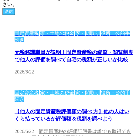
さい。
固定資産税
家・土地の税金
家・間取り
役所・公的手
続き
元税務課職員が説明！固定資産税の縦覧・閲覧制度
で他人の評価を調べて自宅の税額が正しいか比較
2026/6/22
固定資産税
家・土地の税金
家・間取り
役所・公的手
続き
【他人の固定資産税評価額の調べ 方】他の人はい
くら払っているか評価額＆税額を調べよう
2026/6/22
固定資産税の評価証明書は誰でも取得でき