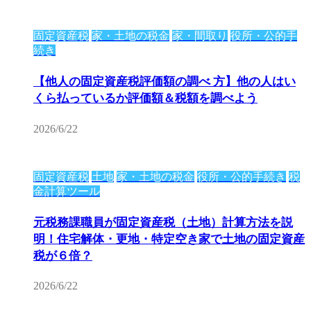
固定資産税
家・土地の税金
家・間取り
役所・公的手
続き
【他人の固定資産税評価額の調べ 方】他の人はい
くら払っているか評価額＆税額を調べよう
2026/6/22
固定資産税
土地
家・土地の税金
役所・公的手続き
税
金計算ツール
元税務課職員が固定資産税（土地）計算方法を説
明！住宅解体・更地・特定空き家で土地の固定資産
税が６倍？
2026/6/22