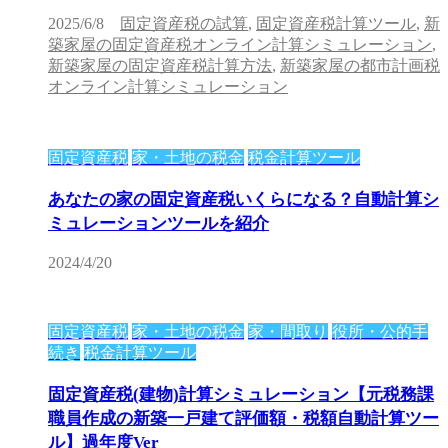
2025/6/8
固定資産税の試算
,
固定資産税計算ツール
,
新
築家屋の固定資産税オンライン計算シミュレーション
,
新築家屋の固定資産税計算方法
,
新築家屋の都市計画税
オンライン計算シミュレーション
固定資産税
家・土地の税金
税金計算ツール
あなたの家の固定資産税いくらになる？自動計算シ
ミュレーションツールを紹介
2024/4/20
固定資産税
家・土地の税金
家・間取り
役所・公的手
続き
税金計算ツール
固定資産税(建物)計算シミュレーション【元税務課
職員作成の新築一戸建て評価額・税額自動計算ツー
ル】過年度Ver