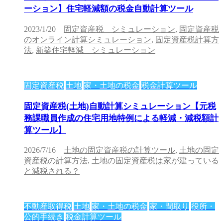
ーション】住宅軽減額の税金自動計算ツール
2023/1/20
固定資産税 シミュレーション
,
固定資産税
のオンライン計算シミュレーション
,
固定資産税計算方
法
,
新築住宅軽減 シミュレーション
固定資産税
土地
家・土地の税金
税金計算ツール
固定資産税(土地)自動計算シミュレーション【元税
務課職員作成の住宅用地特例による軽減・減税額計
算ツール】
2026/7/16
土地の固定資産税の計算ツール
,
土地の固定
資産税の計算方法
,
土地の固定資産税は家が建っている
と減税される？
不動産取得税
土地
家・土地の税金
家・間取り
役所・
公的手続き
税金計算ツール