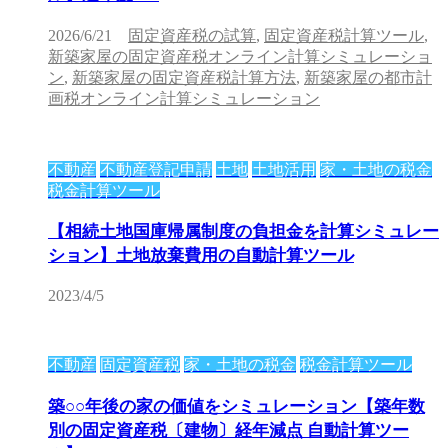
2026/6/21
固定資産税の試算
,
固定資産税計算ツール
,
新築家屋の固定資産税オンライン計算シミュレーショ
ン
,
新築家屋の固定資産税計算方法
,
新築家屋の都市計
画税オンライン計算シミュレーション
不動産
不動産登記申請
土地
土地活用
家・土地の税金
税金計算ツール
【相続土地国庫帰属制度の負担金を計算シミュレー
ション】土地放棄費用の自動計算ツール
2023/4/5
不動産
固定資産税
家・土地の税金
税金計算ツール
築○○年後の家の価値をシミュレーション【築年数
別の固定資産税〔建物〕経年減点 自動計算ツー