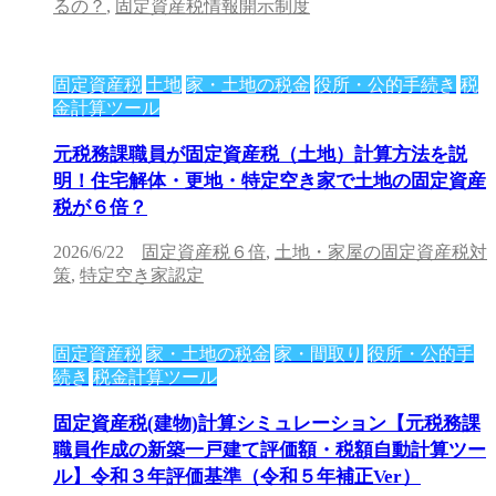
るの？
,
固定資産税情報開示制度
固定資産税
土地
家・土地の税金
役所・公的手続き
税
金計算ツール
元税務課職員が固定資産税（土地）計算方法を説
明！住宅解体・更地・特定空き家で土地の固定資産
税が６倍？
2026/6/22
固定資産税６倍
,
土地・家屋の固定資産税対
策
,
特定空き家認定
固定資産税
家・土地の税金
家・間取り
役所・公的手
続き
税金計算ツール
固定資産税(建物)計算シミュレーション【元税務課
職員作成の新築一戸建て評価額・税額自動計算ツー
ル】令和３年評価基準（令和５年補正Ver）