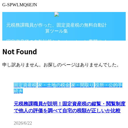
G-SPWLMQ6EJN
元税務課職員が作った、固定資産税の無料自動計
算ツール集
固定資産税の自動計算シミュレーション専門サイ
ト
Not Found
申し訳ありません。お探しのページはありませんでした。
固定資産税
家・土地の税金
家・間取り
役所・公的手
続き
元税務課職員が説明！固定資産税の縦覧・閲覧制度
で他人の評価を調べて自宅の税額が正しいか比較
2026/6/22