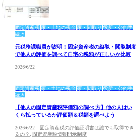
固定資産税
家・土地の税金
家・間取り
役所・公的手
続き
元税務課職員が説明！固定資産税の縦覧・閲覧制度
で他人の評価を調べて自宅の税額が正しいか比較
2026/6/22
固定資産税
家・土地の税金
家・間取り
役所・公的手
続き
【他人の固定資産税評価額の調べ 方】他の人はい
くら払っているか評価額＆税額を調べよう
2026/6/22
固定資産税の評価証明書は誰でも取得でき
るの？
,
固定資産税情報開示制度