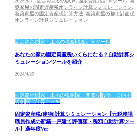
2025/6/8
固定資産税の試算
,
固定資産税計算ツール
,
新
築家屋の固定資産税オンライン計算シミュレーション
,
新築家屋の固定資産税計算方法
,
新築家屋の都市計画税
オンライン計算シミュレーション
固定資産税
家・土地の税金
税金計算ツール
あなたの家の固定資産税いくらになる？自動計算シ
ミュレーションツールを紹介
2024/4/20
固定資産税
家・土地の税金
家・間取り
役所・公的手
続き
税金計算ツール
固定資産税(建物)計算シミュレーション【元税務課
職員作成の新築一戸建て評価額・税額自動計算ツー
ル】過年度Ver