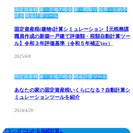
固定資産税
家・土地の税金
家・間取り
役所・公的手
続き
税金計算ツール
固定資産税(建物)計算シミュレーション【元税務課
職員作成の新築一戸建て評価額・税額自動計算ツー
ル】令和３年評価基準（令和５年補正Ver）
2025/6/8
固定資産税
家・土地の税金
税金計算ツール
あなたの家の固定資産税いくらになる？自動計算シ
ミュレーションツールを紹介
2024/4/20
『マンガでわかる相続対策』