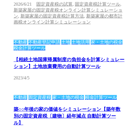
2026/6/21
固定資産税の試算
,
固定資産税計算ツール
,
新築家屋の固定資産税オンライン計算シミュレーショ
ン
,
新築家屋の固定資産税計算方法
,
新築家屋の都市計
画税オンライン計算シミュレーション
不動産
不動産登記申請
土地
土地活用
家・土地の税金
税金計算ツール
【相続土地国庫帰属制度の負担金を計算シミュレー
ション】土地放棄費用の自動計算ツール
2023/4/5
不動産
固定資産税
家・土地の税金
税金計算ツール
築○○年後の家の価値をシミュレーション【築年数
別の固定資産税〔建物〕経年減点 自動計算ツー
ル】