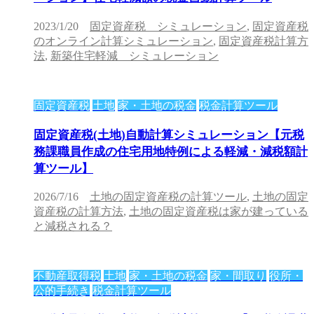
2023/1/20
固定資産税 シミュレーション
,
固定資産税
のオンライン計算シミュレーション
,
固定資産税計算方
法
,
新築住宅軽減 シミュレーション
固定資産税
土地
家・土地の税金
税金計算ツール
固定資産税(土地)自動計算シミュレーション【元税
務課職員作成の住宅用地特例による軽減・減税額計
算ツール】
2026/7/16
土地の固定資産税の計算ツール
,
土地の固定
資産税の計算方法
,
土地の固定資産税は家が建っている
と減税される？
不動産取得税
土地
家・土地の税金
家・間取り
役所・
公的手続き
税金計算ツール