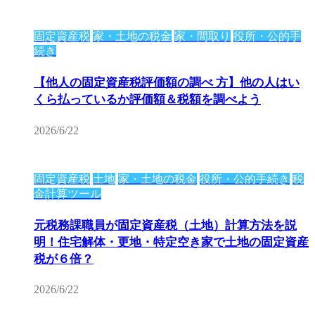
固定資産税
家・土地の税金
家・間取り
役所・公的手
続き
【他人の固定資産税評価額の調べ 方】他の人はい
くら払っているか評価額＆税額を調べよう
2026/6/22
固定資産税
土地
家・土地の税金
役所・公的手続き
税
金計算ツール
元税務課職員が固定資産税（土地）計算方法を説
明！住宅解体・更地・特定空き家で土地の固定資産
税が６倍？
2026/6/22