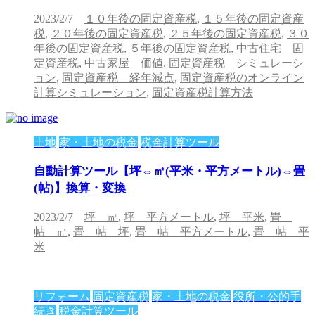
2023/2/7
１０年後の固定資産税
,
１５年後の固定資産
税
,
２０年後の固定資産税
,
２５年後の固定資産税
,
３０
年後の固定資産税
,
５年後の固定資産税
,
中古住宅 固
定資産税
,
中古家屋 価値
,
固定資産税 シミュレーシ
ョン
,
固定資産税 経年減点
,
固定資産税のオンライン
計算シミュレーション
,
固定資産税計算方法
土地
家・土地の税金
税金計算ツール
自動計算ツール【坪⇔㎡(平米・平方メートル)⇔畳
(帖)】換算・変換
2023/2/7
坪 ㎡
,
坪 平方メートル
,
坪 平米
,
畳
帖 ㎡
,
畳 帖 坪
,
畳 帖 平方メートル
,
畳 帖 平
米
リフォーム
固定資産税
家・土地の税金
役所・公的手
続き
税金計算ツール