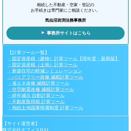
相続した不動産・空家・登記の
お手続きは専門家にご相談ください。
気仙沼岩渕法務事務所
事務所サイトはこちら
【計算ツール一覧】
・固定資産税（建物）計算ツール【現年度・最新版】
・固定資産税（土地）計算ツール
・新築住宅の軽減シミュレーション
・バリアフリー改修 減税計算ツール
・省エネ改修 減税計算ツール
・住宅耐震改修 減税計算ツール
・経年減点 自動計算ツール
・不動産取得税 計算ツール
・相続土地国庫帰属制度 計算ツール
【サイト運営者】
株式会社オフィスHAL