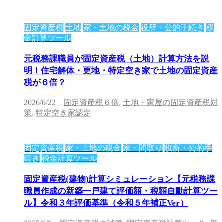
固定資産税
土地
家・土地の税金
役所・公的手続き
税
金計算ツール
元税務課職員が固定資産税（土地）計算方法を説
明！住宅解体・更地・特定空き家で土地の固定資産
税が６倍？
2026/6/22
固定資産税６倍
,
土地・家屋の固定資産税対
策
,
特定空き家認定
固定資産税
家・土地の税金
家・間取り
役所・公的手
続き
税金計算ツール
固定資産税(建物)計算シミュレーション【元税務課
職員作成の新築一戸建て評価額・税額自動計算ツー
ル】令和３年評価基準（令和５年補正Ver）