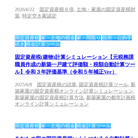
2026/6/22
固定資産税６倍
,
土地・家屋の固定資産税対
策
,
特定空き家認定
固定資産税
家・土地の税金
家・間取り
役所・公的手
続き
税金計算ツール
固定資産税(建物)計算シミュレーション【元税務課
職員作成の新築一戸建て評価額・税額自動計算ツー
ル】令和３年評価基準（令和５年補正Ver）
2025/6/8
固定資産税の試算
,
固定資産税計算ツール
,
新
築家屋の固定資産税オンライン計算シミュレーション
,
新築家屋の固定資産税計算方法
,
新築家屋の都市計画税
オンライン計算シミュレーション
固定資産税
家・土地の税金
税金計算ツール