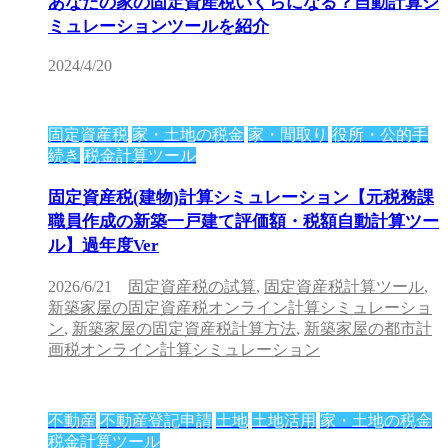
あなたの家の固定資産税いくらになる？自動計算シ
ミュレーションツールを紹介
2024/4/20
固定資産税
家・土地の税金
家・間取り
役所・公的手
続き
税金計算ツール
固定資産税(建物)計算シミュレーション【元税務課
職員作成の新築一戸建て評価額・税額自動計算ツー
ル】過年度Ver
2026/6/21
固定資産税の試算
,
固定資産税計算ツール
,
新築家屋の固定資産税オンライン計算シミュレーショ
ン
,
新築家屋の固定資産税計算方法
,
新築家屋の都市計
画税オンライン計算シミュレーション
不動産
不動産登記申請
土地
土地活用
家・土地の税金
税金計算ツール