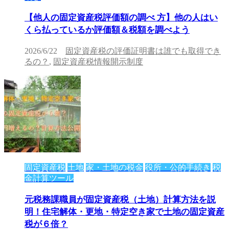
【他人の固定資産税評価額の調べ 方】他の人はい
くら払っているか評価額＆税額を調べよう
2026/6/22
固定資産税の評価証明書は誰でも取得でき
るの？
,
固定資産税情報開示制度
固定資産税
土地
家・土地の税金
役所・公的手続き
税
金計算ツール
元税務課職員が固定資産税（土地）計算方法を説
明！住宅解体・更地・特定空き家で土地の固定資産
税が６倍？