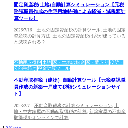
固定資産税(土地)自動計算シミュレーション【元税
務課職員作成の住宅用地特例による軽減・減税額計
算ツール】
2026/7/16
土地の固定資産税の計算ツール
,
土地の固定
資産税の計算方法
,
土地の固定資産税は家が建っている
と減税される？
不動産取得税
土地
家・土地の税金
家・間取り
役所・
公的手続き
税金計算ツール
不動産取得税（建物）自動計算ツール【元税務課職
員作成の新築一戸建て税額シミュレーションサイ
ト】
2023/2/7
不動産取得税の計算シミュレーション
,
土
地・中古家屋の不動産取得税の計算
,
新築家屋の不動産
取得税をオンラインで計算
1
2
Next »