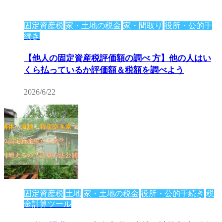
固定資産税
家・土地の税金
家・間取り
役所・公的手
続き
【他人の固定資産税評価額の調べ 方】他の人はい
くら払っているか評価額＆税額を調べよう
2026/6/22
固定資産税
土地
家・土地の税金
役所・公的手続き
税
金計算ツール