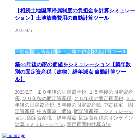
【相続土地国庫帰属制度の負担金を計算シミュレー
ション】土地放棄費用の自動計算ツール
2023/4/5
不動産
固定資産税
家・土地の税金
税金計算ツール
築○○年後の家の価値をシミュレーション【築年数
別の固定資産税〔建物〕経年減点 自動計算ツー
ル】
2023/2/7
１０年後の固定資産税
,
１５年後の固定資産
税
,
２０年後の固定資産税
,
２５年後の固定資産税
,
３０
年後の固定資産税
,
５年後の固定資産税
,
中古住宅 固
定資産税
,
中古家屋 価値
,
固定資産税 シミュレーシ
ョン
,
固定資産税 経年減点
,
固定資産税のオンライン
計算シミュレーション
,
固定資産税計算方法