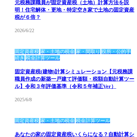
元税務課職員が固定資産税（土地）計算方法を説
明！住宅解体・更地・特定空き家で土地の固定資産
税が６倍？
2026/6/22
固定資産税
家・土地の税金
家・間取り
役所・公的手
続き
税金計算ツール
固定資産税(建物)計算シミュレーション【元税務課
職員作成の新築一戸建て評価額・税額自動計算ツー
ル】令和３年評価基準（令和５年補正Ver）
2025/6/8
固定資産税
家・土地の税金
税金計算ツール
あなたの家の固定資産税いくらになる？自動計算シ