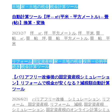
土地
家・土地の税金
税金計算ツール
自動計算ツール【坪⇔㎡(平米・平方メートル)⇔畳
(帖)】換算・変換
2023/2/7
坪 ㎡
,
坪 平方メートル
,
坪 平米
,
畳
帖 ㎡
,
畳 帖 坪
,
畳 帖 平方メートル
,
畳 帖 平
米
リフォーム
固定資産税
家・土地の税金
役所・公的手
続き
税金計算ツール
【バリアフリー改修後の固定資産税シミュレーショ
ン】リフォームで税金が安くなる？減税額自動計算
ツール
2026/6/21
バリアフリー改修 シミュレーション
,
リフ
ォーム 固定資産税
,
リフォーム 減税
,
固定資産税
シミュレーション
,
固定資産税のオンライン計算シミュ