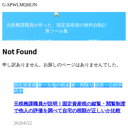
G-SPWLMQ6EJN
元税務課職員が作った、固定資産税の無料自動計
算ツール集
固定資産税の自動計算シミュレーション専門サイ
ト
Not Found
申し訳ありません。お探しのページはありませんでした。
固定資産税
家・土地の税金
家・間取り
役所・公的手
続き
元税務課職員が説明！固定資産税の縦覧・閲覧制度
で他人の評価を調べて自宅の税額が正しいか比較
2026/6/22