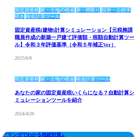
固定資産税
家・土地の税金
家・間取り
役所・公的手
続き
税金計算ツール
固定資産税(建物)計算シミュレーション【元税務課
職員作成の新築一戸建て評価額・税額自動計算ツー
ル】令和３年評価基準（令和５年補正Ver）
2025/6/8
固定資産税
家・土地の税金
税金計算ツール
あなたの家の固定資産税いくらになる？自動計算シ
ミュレーションツールを紹介
2024/4/20
『マンガでわかる相続対策』