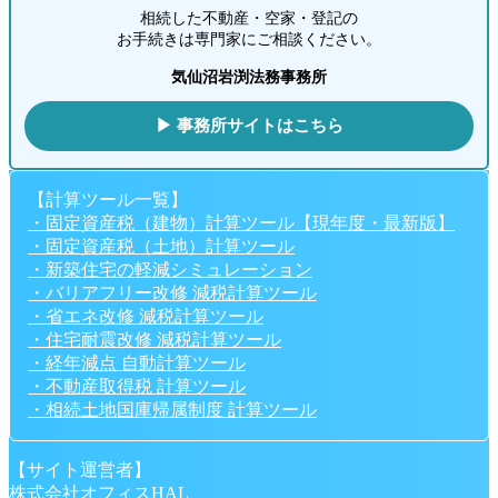
相続した不動産・空家・登記の
お手続きは専門家にご相談ください。
気仙沼岩渕法務事務所
▶ 事務所サイトはこちら
【計算ツール一覧】
・固定資産税（建物）計算ツール【現年度・最新版】
・固定資産税（土地）計算ツール
・新築住宅の軽減シミュレーション
・バリアフリー改修 減税計算ツール
・省エネ改修 減税計算ツール
・住宅耐震改修 減税計算ツール
・経年減点 自動計算ツール
・不動産取得税 計算ツール
・相続土地国庫帰属制度 計算ツール
【サイト運営者】
株式会社オフィスHAL