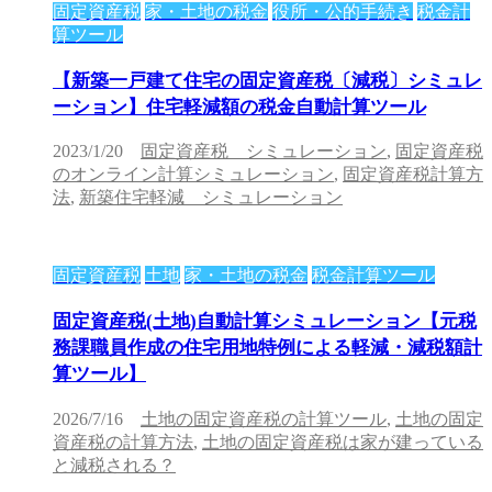
固定資産税
家・土地の税金
役所・公的手続き
税金計
算ツール
【新築一戸建て住宅の固定資産税〔減税〕シミュレ
ーション】住宅軽減額の税金自動計算ツール
2023/1/20
固定資産税 シミュレーション
,
固定資産税
のオンライン計算シミュレーション
,
固定資産税計算方
法
,
新築住宅軽減 シミュレーション
固定資産税
土地
家・土地の税金
税金計算ツール
固定資産税(土地)自動計算シミュレーション【元税
務課職員作成の住宅用地特例による軽減・減税額計
算ツール】
2026/7/16
土地の固定資産税の計算ツール
,
土地の固定
資産税の計算方法
,
土地の固定資産税は家が建っている
と減税される？