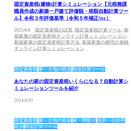
固定資産税(建物)計算シミュレーション【元税務課
職員作成の新築一戸建て評価額・税額自動計算ツー
ル】令和３年評価基準（令和５年補正Ver）
2025/6/8
固定資産税の試算
,
固定資産税計算ツール
,
新
築家屋の固定資産税オンライン計算シミュレーション
,
新築家屋の固定資産税計算方法
,
新築家屋の都市計画税
オンライン計算シミュレーション
固定資産税
家・土地の税金
税金計算ツール
あなたの家の固定資産税いくらになる？自動計算シ
ミュレーションツールを紹介
2024/4/20
固定資産税
家・土地の税金
家・間取り
役所・公的手
続き
税金計算ツール