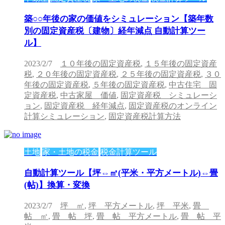
築○○年後の家の価値をシミュレーション【築年数
別の固定資産税〔建物〕経年減点 自動計算ツー
ル】
2023/2/7
１０年後の固定資産税
,
１５年後の固定資産
税
,
２０年後の固定資産税
,
２５年後の固定資産税
,
３０
年後の固定資産税
,
５年後の固定資産税
,
中古住宅 固
定資産税
,
中古家屋 価値
,
固定資産税 シミュレーシ
ョン
,
固定資産税 経年減点
,
固定資産税のオンライン
計算シミュレーション
,
固定資産税計算方法
土地
家・土地の税金
税金計算ツール
自動計算ツール【坪⇔㎡(平米・平方メートル)⇔畳
(帖)】換算・変換
2023/2/7
坪 ㎡
,
坪 平方メートル
,
坪 平米
,
畳
帖 ㎡
,
畳 帖 坪
,
畳 帖 平方メートル
,
畳 帖 平