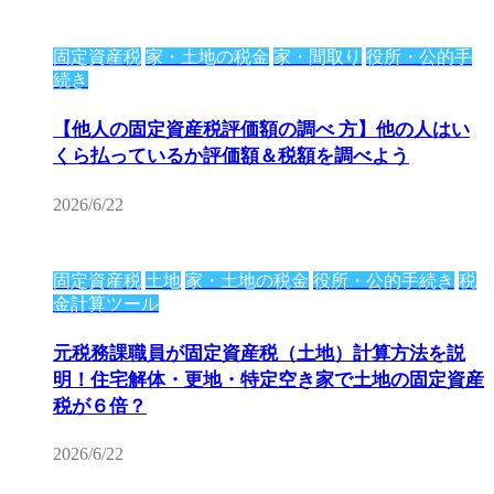
固定資産税
家・土地の税金
家・間取り
役所・公的手
続き
【他人の固定資産税評価額の調べ 方】他の人はい
くら払っているか評価額＆税額を調べよう
2026/6/22
固定資産税
土地
家・土地の税金
役所・公的手続き
税
金計算ツール
元税務課職員が固定資産税（土地）計算方法を説
明！住宅解体・更地・特定空き家で土地の固定資産
税が６倍？
2026/6/22