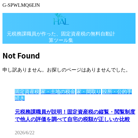
G-SPWLMQ6EJN
元税務課職員が作った、固定資産税の無料自動計
算ツール集
固定資産税の自動計算シミュレーション専門サイ
Not Found
ト
申し訳ありません。お探しのページはありませんでした。
固定資産税
家・土地の税金
家・間取り
役所・公的手
続き
元税務課職員が説明！固定資産税の縦覧・閲覧制度
で他人の評価を調べて自宅の税額が正しいか比較
2026/6/22