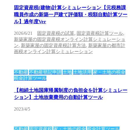
固定資産税(建物)計算シミュレーション【元税務課
職員作成の新築一戸建て評価額・税額自動計算ツー
ル】過年度Ver
2026/6/21
固定資産税の試算
,
固定資産税計算ツール
,
新築家屋の固定資産税オンライン計算シミュレーショ
ン
,
新築家屋の固定資産税計算方法
,
新築家屋の都市計
画税オンライン計算シミュレーション
不動産
不動産登記申請
土地
土地活用
家・土地の税金
税金計算ツール
【相続土地国庫帰属制度の負担金を計算シミュレー
ション】土地放棄費用の自動計算ツール
2023/4/5
不動産
固定資産税
家・土地の税金
税金計算ツール