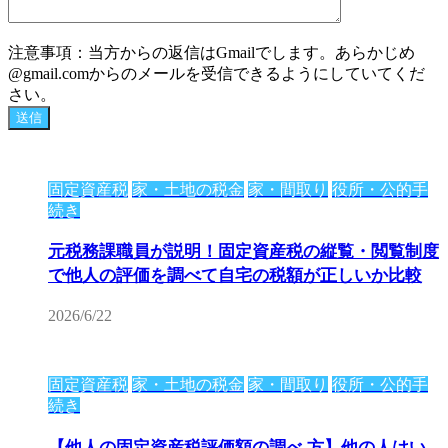
注意事項：当方からの返信はGmailでします。あらかじめ
@gmail.comからのメールを受信できるようにしていてくだ
さい。
固定資産税
家・土地の税金
家・間取り
役所・公的手
続き
元税務課職員が説明！固定資産税の縦覧・閲覧制度
で他人の評価を調べて自宅の税額が正しいか比較
2026/6/22
固定資産税
家・土地の税金
家・間取り
役所・公的手
続き
【他人の固定資産税評価額の調べ 方】他の人はい