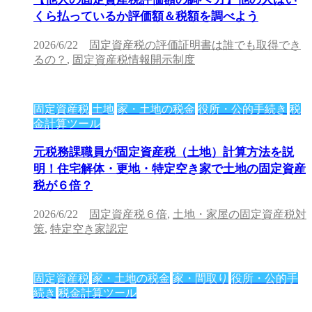
くら払っているか評価額＆税額を調べよう
2026/6/22
固定資産税の評価証明書は誰でも取得でき
るの？
,
固定資産税情報開示制度
固定資産税
土地
家・土地の税金
役所・公的手続き
税
金計算ツール
元税務課職員が固定資産税（土地）計算方法を説
明！住宅解体・更地・特定空き家で土地の固定資産
税が６倍？
2026/6/22
固定資産税６倍
,
土地・家屋の固定資産税対
策
,
特定空き家認定
固定資産税
家・土地の税金
家・間取り
役所・公的手
続き
税金計算ツール