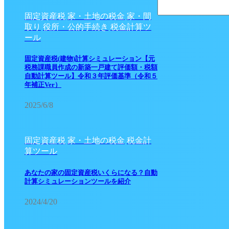
固定資産税
家・土地の税金
家・間
取り
役所・公的手続き
税金計算ツ
ール
固定資産税(建物)計算シミュレーション【元
税務課職員作成の新築一戸建て評価額・税額
自動計算ツール】令和３年評価基準（令和５
年補正Ver）
2025/6/8
固定資産税
家・土地の税金
税金計
算ツール
あなたの家の固定資産税いくらになる？自動
計算シミュレーションツールを紹介
2024/4/20