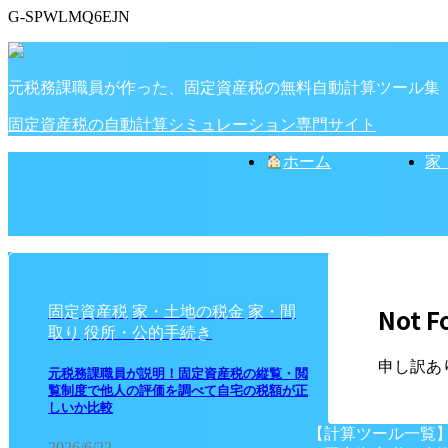
G-SPWLMQ6EJN
元税務課職員が作った、固定資産税の無料自動計算ツール集
固定資産税の自動計算シミュレーション専門サイト
ホーム
家
Not F
固定資産税
家・土地の税金
家・間
取り
役所・公的手続き
申し訳あ
元税務課職員が説明！固定資産税の縦覧・閲
覧制度で他人の評価を調べて自宅の税額が正
しいか比較
【計算ツール一覧
2026/6/22