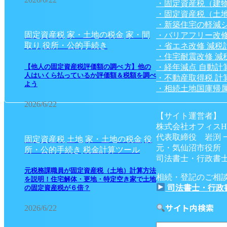
・固定資産税（建
・固定資産税（土
・新築住宅の軽減
固定資産税
家・土地の税金
家・間
・バリアフリー改修
取り
役所・公的手続き
・省エネ改修 減税
・住宅耐震改修 減
・経年減点 自動計
【他人の固定資産税評価額の調べ 方】他の
人はいくら払っているか評価額＆税額を調べ
・不動産取得税 計
よう
・相続土地国庫帰属
2026/6/22
【サイト運営者】
株式会社オフィスH
代表取締役 岩渕 
固定資産税
土地
家・土地の税金
役
元・気仙沼市役所
所・公的手続き
税金計算ツール
司法書士・行政書士
元税務課職員が固定資産税（土地）計算方法
相続・登記のご相
を説明！住宅解体・更地・特定空き家で土地
司法書士・行政
の固定資産税が６倍？
サイト内検索
2026/6/22