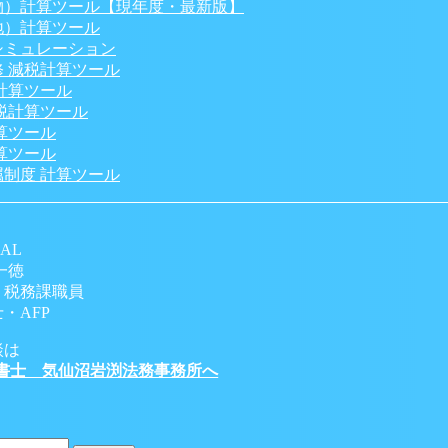
物）計算ツール【現年度・最新版】
地）計算ツール
シミュレーション
 減税計算ツール
計算ツール
税計算ツール
算ツール
算ツール
制度 計算ツール
AL
一徳
 税務課職員
・AFP
談は
書士 気仙沼岩渕法務事務所へ