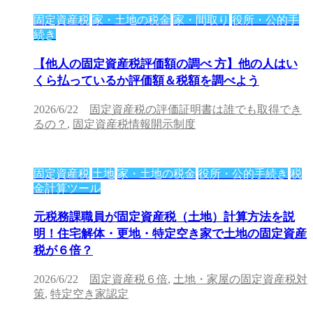
固定資産税
家・土地の税金
家・間取り
役所・公的手
続き
【他人の固定資産税評価額の調べ 方】他の人はい
くら払っているか評価額＆税額を調べよう
2026/6/22
固定資産税の評価証明書は誰でも取得でき
るの？
,
固定資産税情報開示制度
固定資産税
土地
家・土地の税金
役所・公的手続き
税
金計算ツール
元税務課職員が固定資産税（土地）計算方法を説
明！住宅解体・更地・特定空き家で土地の固定資産
税が６倍？
2026/6/22
固定資産税６倍
,
土地・家屋の固定資産税対
策
,
特定空き家認定