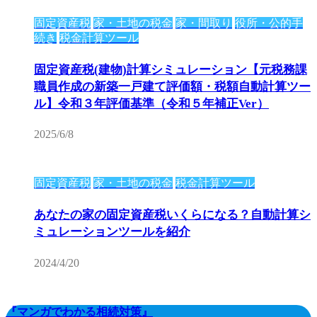
固定資産税
家・土地の税金
家・間取り
役所・公的手
続き
税金計算ツール
固定資産税(建物)計算シミュレーション【元税務課
職員作成の新築一戸建て評価額・税額自動計算ツー
ル】令和３年評価基準（令和５年補正Ver）
2025/6/8
固定資産税
家・土地の税金
税金計算ツール
あなたの家の固定資産税いくらになる？自動計算シ
ミュレーションツールを紹介
2024/4/20
『マンガでわかる相続対策』