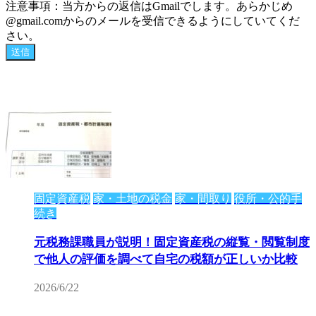
注意事項：当方からの返信はGmailでします。あらかじめ
@gmail.comからのメールを受信できるようにしていてくだ
さい。
固定資産税
家・土地の税金
家・間取り
役所・公的手
続き
元税務課職員が説明！固定資産税の縦覧・閲覧制度
で他人の評価を調べて自宅の税額が正しいか比較
2026/6/22