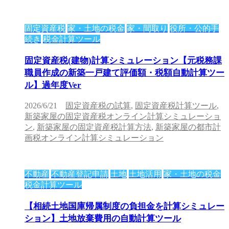
固定資産税
家・土地の税金
家・間取り
役所・公的手
続き
税金計算ツール
固定資産税(建物)計算シミュレーション【元税務課
職員作成の新築一戸建て評価額・税額自動計算ツー
ル】過年度Ver
2026/6/21
固定資産税の試算
,
固定資産税計算ツール
,
新築家屋の固定資産税オンライン計算シミュレーショ
ン
,
新築家屋の固定資産税計算方法
,
新築家屋の都市計
画税オンライン計算シミュレーション
不動産
不動産登記申請
土地
土地活用
家・土地の税金
税金計算ツール
【相続土地国庫帰属制度の負担金を計算シミュレー
ション】土地放棄費用の自動計算ツール