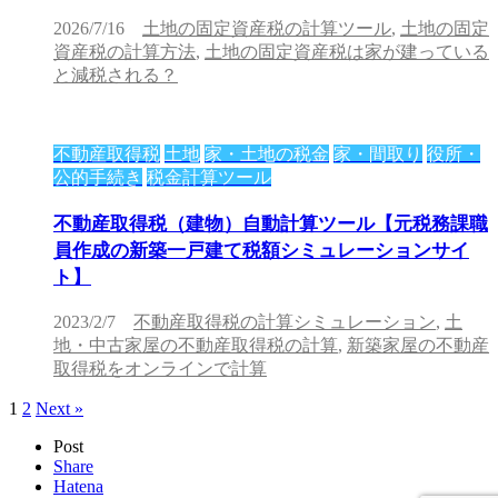
2026/7/16
土地の固定資産税の計算ツール
,
土地の固定
資産税の計算方法
,
土地の固定資産税は家が建っている
と減税される？
不動産取得税
土地
家・土地の税金
家・間取り
役所・
公的手続き
税金計算ツール
不動産取得税（建物）自動計算ツール【元税務課職
員作成の新築一戸建て税額シミュレーションサイ
ト】
2023/2/7
不動産取得税の計算シミュレーション
,
土
地・中古家屋の不動産取得税の計算
,
新築家屋の不動産
取得税をオンラインで計算
1
2
Next »
Post
Share
Hatena