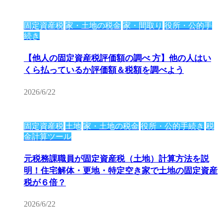
固定資産税
家・土地の税金
家・間取り
役所・公的手
続き
【他人の固定資産税評価額の調べ 方】他の人はい
くら払っているか評価額＆税額を調べよう
2026/6/22
固定資産税
土地
家・土地の税金
役所・公的手続き
税
金計算ツール
元税務課職員が固定資産税（土地）計算方法を説
明！住宅解体・更地・特定空き家で土地の固定資産
税が６倍？
2026/6/22