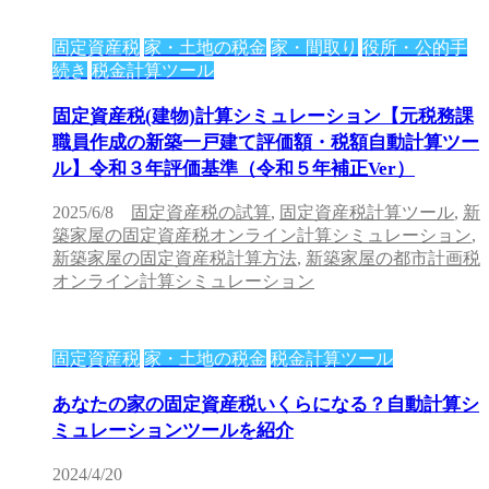
固定資産税
家・土地の税金
家・間取り
役所・公的手
続き
税金計算ツール
固定資産税(建物)計算シミュレーション【元税務課
職員作成の新築一戸建て評価額・税額自動計算ツー
ル】令和３年評価基準（令和５年補正Ver）
2025/6/8
固定資産税の試算
,
固定資産税計算ツール
,
新
築家屋の固定資産税オンライン計算シミュレーション
,
新築家屋の固定資産税計算方法
,
新築家屋の都市計画税
オンライン計算シミュレーション
固定資産税
家・土地の税金
税金計算ツール
あなたの家の固定資産税いくらになる？自動計算シ
ミュレーションツールを紹介
2024/4/20