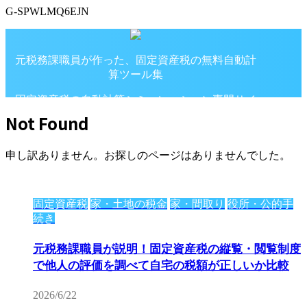
G-SPWLMQ6EJN
元税務課職員が作った、固定資産税の無料自動計
算ツール集
固定資産税の自動計算シミュレーション専門サイ
ト
Not Found
申し訳ありません。お探しのページはありませんでした。
固定資産税
家・土地の税金
家・間取り
役所・公的手
続き
元税務課職員が説明！固定資産税の縦覧・閲覧制度
で他人の評価を調べて自宅の税額が正しいか比較
2026/6/22