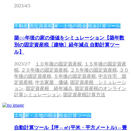
2023/4/5
不動産
固定資産税
家・土地の税金
税金計算ツール
築○○年後の家の価値をシミュレーション【築年数
別の固定資産税〔建物〕経年減点 自動計算ツー
ル】
2023/2/7
１０年後の固定資産税
,
１５年後の固定資産
税
,
２０年後の固定資産税
,
２５年後の固定資産税
,
３０
年後の固定資産税
,
５年後の固定資産税
,
中古住宅 固
定資産税
,
中古家屋 価値
,
固定資産税 シミュレーシ
ョン
,
固定資産税 経年減点
,
固定資産税のオンライン
計算シミュレーション
,
固定資産税計算方法
土地
家・土地の税金
税金計算ツール
自動計算ツール【坪⇔㎡(平米・平方メートル)⇔畳