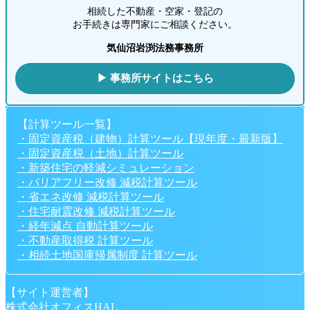
相続した不動産・空家・登記の
お手続きは専門家にご相談ください。
気仙沼岩渕法務事務所
▶ 事務所サイトはこちら
【計算ツール一覧】
・固定資産税（建物）計算ツール【現年度・最新版】
・固定資産税（土地）計算ツール
・新築住宅の軽減シミュレーション
・バリアフリー改修 減税計算ツール
・省エネ改修 減税計算ツール
・住宅耐震改修 減税計算ツール
・経年減点 自動計算ツール
・不動産取得税 計算ツール
・相続土地国庫帰属制度 計算ツール
【サイト運営者】
株式会社オフィスHAL