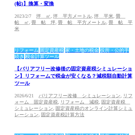
(帖)】換算・変換
2023/2/7
坪 ㎡
,
坪 平方メートル
,
坪 平米
,
畳
帖 ㎡
,
畳 帖 坪
,
畳 帖 平方メートル
,
畳 帖 平
米
リフォーム
固定資産税
家・土地の税金
役所・公的手
続き
税金計算ツール
【バリアフリー改修後の固定資産税シミュレーショ
ン】リフォームで税金が安くなる？減税額自動計算
ツール
2026/6/21
バリアフリー改修 シミュレーション
,
リフ
ォーム 固定資産税
,
リフォーム 減税
,
固定資産税
シミュレーション
,
固定資産税のオンライン計算シミュ
レーション
,
固定資産税計算方法