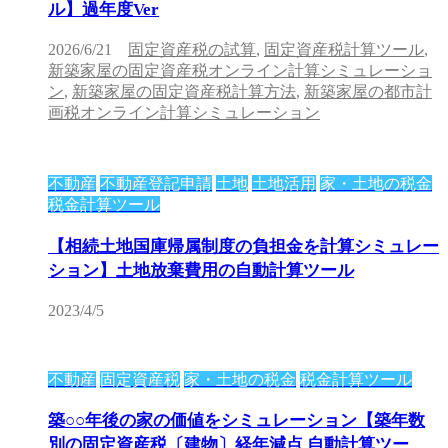
ル】過年度Ver
2026/6/21
固定資産税の試算
,
固定資産税計算ツール
,
新築家屋の固定資産税オンライン計算シミュレーショ
ン
,
新築家屋の固定資産税計算方法
,
新築家屋の都市計
画税オンライン計算シミュレーション
不動産
不動産登記申請
土地
土地活用
家・土地の税金
税金計算ツール
【相続土地国庫帰属制度の負担金を計算シミュレー
ション】土地放棄費用の自動計算ツール
2023/4/5
不動産
固定資産税
家・土地の税金
税金計算ツール
築○○年後の家の価値をシミュレーション【築年数
別の固定資産税〔建物〕経年減点 自動計算ツー