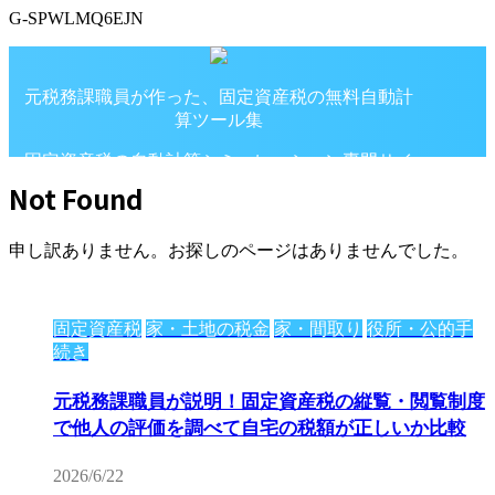
G-SPWLMQ6EJN
元税務課職員が作った、固定資産税の無料自動計
算ツール集
固定資産税の自動計算シミュレーション専門サイ
ト
Not Found
申し訳ありません。お探しのページはありませんでした。
固定資産税
家・土地の税金
家・間取り
役所・公的手
続き
元税務課職員が説明！固定資産税の縦覧・閲覧制度
で他人の評価を調べて自宅の税額が正しいか比較
2026/6/22