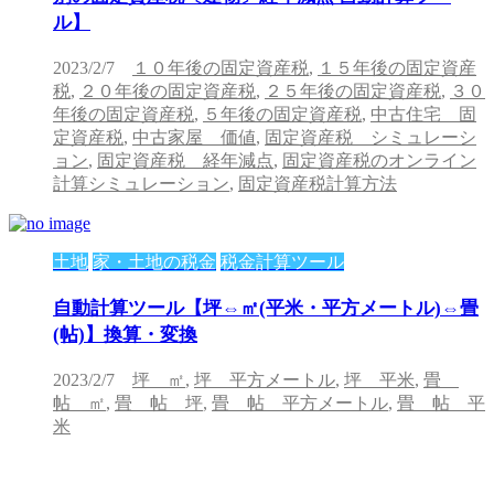
ル】
2023/2/7
１０年後の固定資産税
,
１５年後の固定資産
税
,
２０年後の固定資産税
,
２５年後の固定資産税
,
３０
年後の固定資産税
,
５年後の固定資産税
,
中古住宅 固
定資産税
,
中古家屋 価値
,
固定資産税 シミュレーシ
ョン
,
固定資産税 経年減点
,
固定資産税のオンライン
計算シミュレーション
,
固定資産税計算方法
土地
家・土地の税金
税金計算ツール
自動計算ツール【坪⇔㎡(平米・平方メートル)⇔畳
(帖)】換算・変換
2023/2/7
坪 ㎡
,
坪 平方メートル
,
坪 平米
,
畳
帖 ㎡
,
畳 帖 坪
,
畳 帖 平方メートル
,
畳 帖 平
米