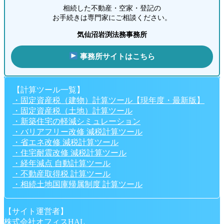
相続した不動産・空家・登記の
お手続きは専門家にご相談ください。
気仙沼岩渕法務事務所
事務所サイトはこちら
【計算ツール一覧】
・固定資産税（建物）計算ツール【現年度・最新版】
・固定資産税（土地）計算ツール
・新築住宅の軽減シミュレーション
・バリアフリー改修 減税計算ツール
・省エネ改修 減税計算ツール
・住宅耐震改修 減税計算ツール
・経年減点 自動計算ツール
・不動産取得税 計算ツール
・相続土地国庫帰属制度 計算ツール
【サイト運営者】
株式会社オフィスHAL