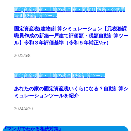
固定資産税
家・土地の税金
家・間取り
役所・公的手
続き
税金計算ツール
固定資産税(建物)計算シミュレーション【元税務課
職員作成の新築一戸建て評価額・税額自動計算ツー
ル】令和３年評価基準（令和５年補正Ver）
2025/6/8
固定資産税
家・土地の税金
税金計算ツール
あなたの家の固定資産税いくらになる？自動計算シ
ミュレーションツールを紹介
2024/4/20
『マンガでわかる相続対策』