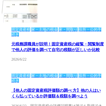
固定資産税
家・土地の税金
家・間取り
役所・公的手
続き
元税務課職員が説明！固定資産税の縦覧・閲覧制度
で他人の評価を調べて自宅の税額が正しいか比較
2026/6/22
固定資産税
家・土地の税金
家・間取り
役所・公的手
続き
【他人の固定資産税評価額の調べ 方】他の人はい
くら払っているか評価額＆税額を調べよう
2026/6/22
固定資産税の評価証明書は誰でも取得でき