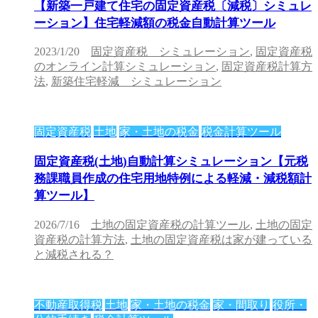
【新築一戸建て住宅の固定資産税〔減税〕シミュレ
ーション】住宅軽減額の税金自動計算ツール
2023/1/20
固定資産税 シミュレーション
,
固定資産税
のオンライン計算シミュレーション
,
固定資産税計算方
法
,
新築住宅軽減 シミュレーション
固定資産税
土地
家・土地の税金
税金計算ツール
固定資産税(土地)自動計算シミュレーション【元税
務課職員作成の住宅用地特例による軽減・減税額計
算ツール】
2026/7/16
土地の固定資産税の計算ツール
,
土地の固定
資産税の計算方法
,
土地の固定資産税は家が建っている
と減税される？
不動産取得税
土地
家・土地の税金
家・間取り
役所・