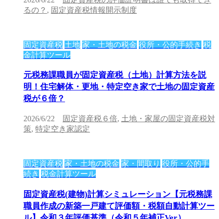
るの？
,
固定資産税情報開示制度
固定資産税
土地
家・土地の税金
役所・公的手続き
税
金計算ツール
元税務課職員が固定資産税（土地）計算方法を説
明！住宅解体・更地・特定空き家で土地の固定資産
税が６倍？
2026/6/22
固定資産税６倍
,
土地・家屋の固定資産税対
策
,
特定空き家認定
固定資産税
家・土地の税金
家・間取り
役所・公的手
続き
税金計算ツール
固定資産税(建物)計算シミュレーション【元税務課
職員作成の新築一戸建て評価額・税額自動計算ツー
ル】令和３年評価基準（令和５年補正Ver）