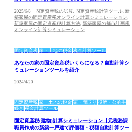
2025/6/8
固定資産税の試算
,
固定資産税計算ツール
,
新
築家屋の固定資産税オンライン計算シミュレーション
,
新築家屋の固定資産税計算方法
,
新築家屋の都市計画税
オンライン計算シミュレーション
固定資産税
家・土地の税金
税金計算ツール
あなたの家の固定資産税いくらになる？自動計算シ
ミュレーションツールを紹介
2024/4/20
固定資産税
家・土地の税金
家・間取り
役所・公的手
続き
税金計算ツール
固定資産税(建物)計算シミュレーション【元税務課
職員作成の新築一戸建て評価額・税額自動計算ツー