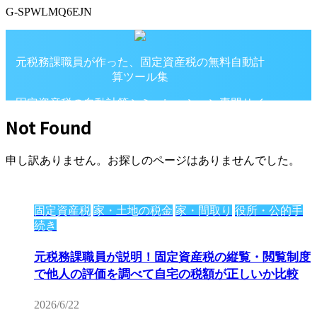
G-SPWLMQ6EJN
元税務課職員が作った、固定資産税の無料自動計
算ツール集
固定資産税の自動計算シミュレーション専門サイ
ト
Not Found
申し訳ありません。お探しのページはありませんでした。
固定資産税
家・土地の税金
家・間取り
役所・公的手
続き
元税務課職員が説明！固定資産税の縦覧・閲覧制度
で他人の評価を調べて自宅の税額が正しいか比較
2026/6/22