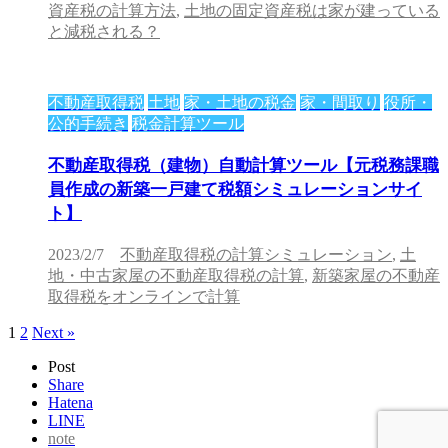
資産税の計算方法
,
土地の固定資産税は家が建っている
と減税される？
不動産取得税
土地
家・土地の税金
家・間取り
役所・
公的手続き
税金計算ツール
不動産取得税（建物）自動計算ツール【元税務課職
員作成の新築一戸建て税額シミュレーションサイ
ト】
2023/2/7
不動産取得税の計算シミュレーション
,
土
地・中古家屋の不動産取得税の計算
,
新築家屋の不動産
取得税をオンラインで計算
1
2
Next »
Post
Share
Hatena
LINE
note