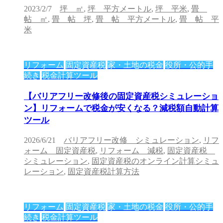
2023/2/7
坪 ㎡
,
坪 平方メートル
,
坪 平米
,
畳
帖 ㎡
,
畳 帖 坪
,
畳 帖 平方メートル
,
畳 帖 平
米
リフォーム
固定資産税
家・土地の税金
役所・公的手
続き
税金計算ツール
【バリアフリー改修後の固定資産税シミュレーショ
ン】リフォームで税金が安くなる？減税額自動計算
ツール
2026/6/21
バリアフリー改修 シミュレーション
,
リフ
ォーム 固定資産税
,
リフォーム 減税
,
固定資産税
シミュレーション
,
固定資産税のオンライン計算シミュ
レーション
,
固定資産税計算方法
リフォーム
固定資産税
家・土地の税金
役所・公的手
続き
税金計算ツール