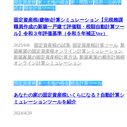
固定資産税
家・土地の税金
家・間取り
役所・公的手
続き
税金計算ツール
固定資産税(建物)計算シミュレーション【元税務課
職員作成の新築一戸建て評価額・税額自動計算ツー
ル】令和３年評価基準（令和５年補正Ver）
2025/6/8
固定資産税の試算
,
固定資産税計算ツール
,
新
築家屋の固定資産税オンライン計算シミュレーション
,
新築家屋の固定資産税計算方法
,
新築家屋の都市計画税
オンライン計算シミュレーション
固定資産税
家・土地の税金
税金計算ツール
あなたの家の固定資産税いくらになる？自動計算シ
ミュレーションツールを紹介
2024/4/20