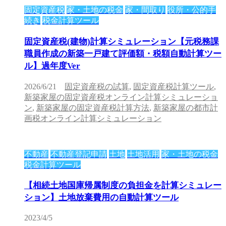
固定資産税
家・土地の税金
家・間取り
役所・公的手
続き
税金計算ツール
固定資産税(建物)計算シミュレーション【元税務課
職員作成の新築一戸建て評価額・税額自動計算ツー
ル】過年度Ver
2026/6/21
固定資産税の試算
,
固定資産税計算ツール
,
新築家屋の固定資産税オンライン計算シミュレーショ
ン
,
新築家屋の固定資産税計算方法
,
新築家屋の都市計
画税オンライン計算シミュレーション
不動産
不動産登記申請
土地
土地活用
家・土地の税金
税金計算ツール
【相続土地国庫帰属制度の負担金を計算シミュレー
ション】土地放棄費用の自動計算ツール
2023/4/5