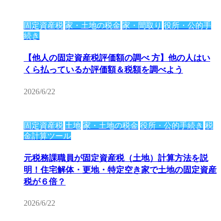
固定資産税
家・土地の税金
家・間取り
役所・公的手
続き
【他人の固定資産税評価額の調べ 方】他の人はい
くら払っているか評価額＆税額を調べよう
2026/6/22
固定資産税
土地
家・土地の税金
役所・公的手続き
税
金計算ツール
元税務課職員が固定資産税（土地）計算方法を説
明！住宅解体・更地・特定空き家で土地の固定資産
税が６倍？
2026/6/22