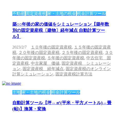
不動産
固定資産税
家・土地の税金
税金計算ツール
築○○年後の家の価値をシミュレーション【築年数
別の固定資産税〔建物〕経年減点 自動計算ツー
ル】
2023/2/7
１０年後の固定資産税
,
１５年後の固定資産
税
,
２０年後の固定資産税
,
２５年後の固定資産税
,
３０
年後の固定資産税
,
５年後の固定資産税
,
中古住宅 固
定資産税
,
中古家屋 価値
,
固定資産税 シミュレーシ
ョン
,
固定資産税 経年減点
,
固定資産税のオンライン
計算シミュレーション
,
固定資産税計算方法
土地
家・土地の税金
税金計算ツール
自動計算ツール【坪⇔㎡(平米・平方メートル)⇔畳
(帖)】換算・変換