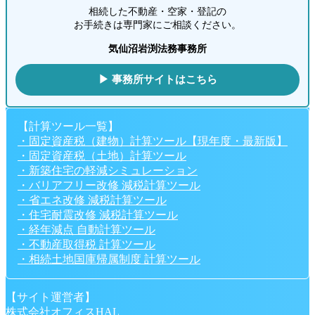
相続した不動産・空家・登記の
お手続きは専門家にご相談ください。
気仙沼岩渕法務事務所
▶ 事務所サイトはこちら
【計算ツール一覧】
・固定資産税（建物）計算ツール【現年度・最新版】
・固定資産税（土地）計算ツール
・新築住宅の軽減シミュレーション
・バリアフリー改修 減税計算ツール
・省エネ改修 減税計算ツール
・住宅耐震改修 減税計算ツール
・経年減点 自動計算ツール
・不動産取得税 計算ツール
・相続土地国庫帰属制度 計算ツール
【サイト運営者】
株式会社オフィスHAL