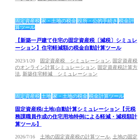
固定資産税
家・土地の税金
役所・公的手続き
税金計
算ツール
【新築一戸建て住宅の固定資産税〔減税〕シミュレ
ーション】住宅軽減額の税金自動計算ツール
2023/1/20
固定資産税 シミュレーション
,
固定資産税
のオンライン計算シミュレーション
,
固定資産税計算方
法
,
新築住宅軽減 シミュレーション
固定資産税
土地
家・土地の税金
税金計算ツール
固定資産税(土地)自動計算シミュレーション【元税
務課職員作成の住宅用地特例による軽減・減税額計
算ツール】
2026/7/16
土地の固定資産税の計算ツール
,
土地の固定