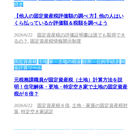
続き
【他人の固定資産税評価額の調べ 方】他の人はい
くら払っているか評価額＆税額を調べよう
2026/6/22
固定資産税の評価証明書は誰でも取得でき
るの？
,
固定資産税情報開示制度
固定資産税
土地
家・土地の税金
役所・公的手続き
税
金計算ツール
元税務課職員が固定資産税（土地）計算方法を説
明！住宅解体・更地・特定空き家で土地の固定資産
税が６倍？
2026/6/22
固定資産税６倍
,
土地・家屋の固定資産税対
策
,
特定空き家認定