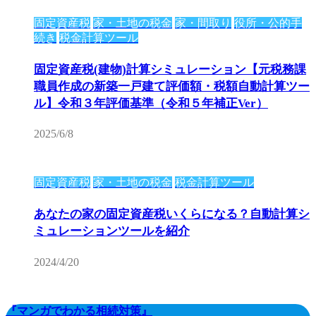
固定資産税
家・土地の税金
家・間取り
役所・公的手
続き
税金計算ツール
固定資産税(建物)計算シミュレーション【元税務課
職員作成の新築一戸建て評価額・税額自動計算ツー
ル】令和３年評価基準（令和５年補正Ver）
2025/6/8
固定資産税
家・土地の税金
税金計算ツール
あなたの家の固定資産税いくらになる？自動計算シ
ミュレーションツールを紹介
2024/4/20
『マンガでわかる相続対策』