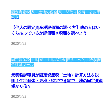
固定資産税
家・土地の税金
家・間取り
役所・公的手
続き
【他人の固定資産税評価額の調べ 方】他の人はい
くら払っているか評価額＆税額を調べよう
2026/6/22
固定資産税
土地
家・土地の税金
役所・公的手続き
税
金計算ツール
元税務課職員が固定資産税（土地）計算方法を説
明！住宅解体・更地・特定空き家で土地の固定資産
税が６倍？
2026/6/22