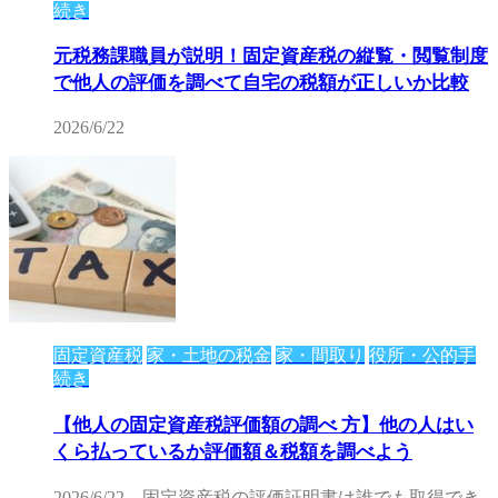
続き
元税務課職員が説明！固定資産税の縦覧・閲覧制度
で他人の評価を調べて自宅の税額が正しいか比較
2026/6/22
固定資産税
家・土地の税金
家・間取り
役所・公的手
続き
【他人の固定資産税評価額の調べ 方】他の人はい
くら払っているか評価額＆税額を調べよう
2026/6/22
固定資産税の評価証明書は誰でも取得でき