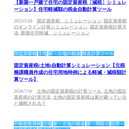
【新築一戸建て住宅の固定資産税〔減税〕シミュレ
ーション】住宅軽減額の税金自動計算ツール
2023/1/20
固定資産税 シミュレーション
,
固定資産税
のオンライン計算シミュレーション
,
固定資産税計算方
法
,
新築住宅軽減 シミュレーション
固定資産税
土地
家・土地の税金
税金計算ツール
固定資産税(土地)自動計算シミュレーション【元税
務課職員作成の住宅用地特例による軽減・減税額計
算ツール】
2026/7/16
土地の固定資産税の計算ツール
,
土地の固定
資産税の計算方法
,
土地の固定資産税は家が建っている
と減税される？
不動産取得税
土地
家・土地の税金
家・間取り
役所・