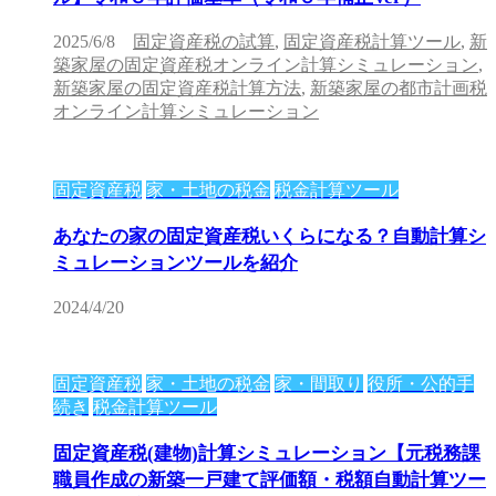
2025/6/8
固定資産税の試算
,
固定資産税計算ツール
,
新
築家屋の固定資産税オンライン計算シミュレーション
,
新築家屋の固定資産税計算方法
,
新築家屋の都市計画税
オンライン計算シミュレーション
固定資産税
家・土地の税金
税金計算ツール
あなたの家の固定資産税いくらになる？自動計算シ
ミュレーションツールを紹介
2024/4/20
固定資産税
家・土地の税金
家・間取り
役所・公的手
続き
税金計算ツール
固定資産税(建物)計算シミュレーション【元税務課
職員作成の新築一戸建て評価額・税額自動計算ツー