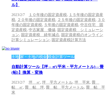
ル】
2023/2/7
１０年後の固定資産税
,
１５年後の固定資産
税
,
２０年後の固定資産税
,
２５年後の固定資産税
,
３０
年後の固定資産税
,
５年後の固定資産税
,
中古住宅 固
定資産税
,
中古家屋 価値
,
固定資産税 シミュレーシ
ョン
,
固定資産税 経年減点
,
固定資産税のオンライン
計算シミュレーション
,
固定資産税計算方法
土地
家・土地の税金
税金計算ツール
自動計算ツール【坪⇔㎡(平米・平方メートル)⇔畳
(帖)】換算・変換
2023/2/7
坪 ㎡
,
坪 平方メートル
,
坪 平米
,
畳
帖 ㎡
,
畳 帖 坪
,
畳 帖 平方メートル
,
畳 帖 平
米