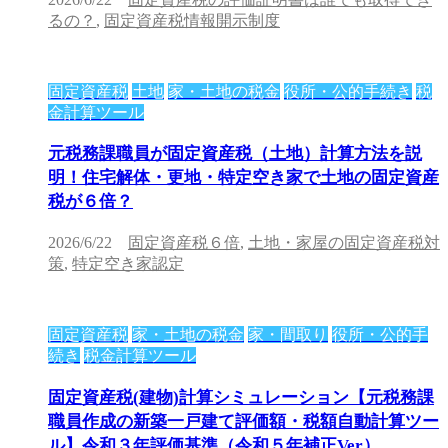
るの？
,
固定資産税情報開示制度
固定資産税
土地
家・土地の税金
役所・公的手続き
税
金計算ツール
元税務課職員が固定資産税（土地）計算方法を説
明！住宅解体・更地・特定空き家で土地の固定資産
税が６倍？
2026/6/22
固定資産税６倍
,
土地・家屋の固定資産税対
策
,
特定空き家認定
固定資産税
家・土地の税金
家・間取り
役所・公的手
続き
税金計算ツール
固定資産税(建物)計算シミュレーション【元税務課
職員作成の新築一戸建て評価額・税額自動計算ツー
ル】令和３年評価基準（令和５年補正Ver）