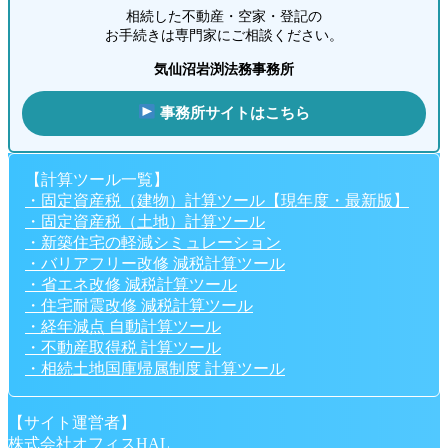
相続した不動産・空家・登記の
お手続きは専門家にご相談ください。
気仙沼岩渕法務事務所
事務所サイトはこちら
【計算ツール一覧】
・固定資産税（建物）計算ツール【現年度・最新版】
・固定資産税（土地）計算ツール
・新築住宅の軽減シミュレーション
・バリアフリー改修 減税計算ツール
・省エネ改修 減税計算ツール
・住宅耐震改修 減税計算ツール
・経年減点 自動計算ツール
・不動産取得税 計算ツール
・相続土地国庫帰属制度 計算ツール
【サイト運営者】
株式会社オフィスHAL