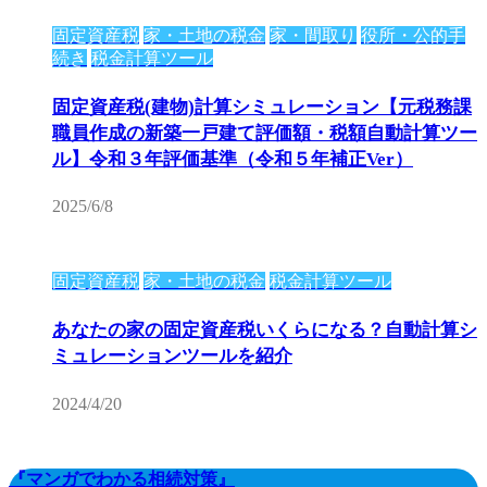
固定資産税
家・土地の税金
家・間取り
役所・公的手
続き
税金計算ツール
固定資産税(建物)計算シミュレーション【元税務課
職員作成の新築一戸建て評価額・税額自動計算ツー
ル】令和３年評価基準（令和５年補正Ver）
2025/6/8
固定資産税
家・土地の税金
税金計算ツール
あなたの家の固定資産税いくらになる？自動計算シ
ミュレーションツールを紹介
2024/4/20
『マンガでわかる相続対策』