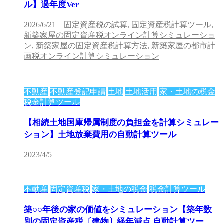
ル】過年度Ver
2026/6/21
固定資産税の試算
,
固定資産税計算ツール
,
新築家屋の固定資産税オンライン計算シミュレーショ
ン
,
新築家屋の固定資産税計算方法
,
新築家屋の都市計
画税オンライン計算シミュレーション
不動産
不動産登記申請
土地
土地活用
家・土地の税金
税金計算ツール
【相続土地国庫帰属制度の負担金を計算シミュレー
ション】土地放棄費用の自動計算ツール
2023/4/5
不動産
固定資産税
家・土地の税金
税金計算ツール
築○○年後の家の価値をシミュレーション【築年数
別の固定資産税〔建物〕経年減点 自動計算ツー