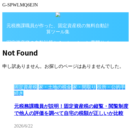
G-SPWLMQ6EJN
元税務課職員が作った、固定資産税の無料自動計
算ツール集
固定資産税の自動計算シミュレーション専門サイ
ト
Not Found
申し訳ありません。お探しのページはありませんでした。
固定資産税
家・土地の税金
家・間取り
役所・公的手
続き
元税務課職員が説明！固定資産税の縦覧・閲覧制度
で他人の評価を調べて自宅の税額が正しいか比較
2026/6/22