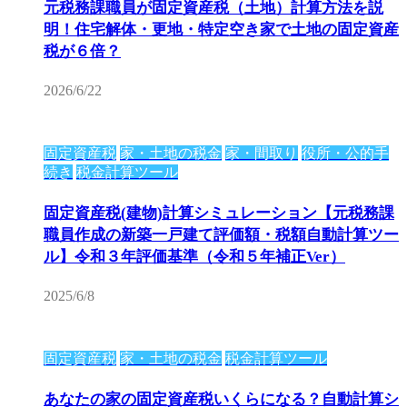
元税務課職員が固定資産税（土地）計算方法を説
明！住宅解体・更地・特定空き家で土地の固定資産
税が６倍？
2026/6/22
固定資産税
家・土地の税金
家・間取り
役所・公的手
続き
税金計算ツール
固定資産税(建物)計算シミュレーション【元税務課
職員作成の新築一戸建て評価額・税額自動計算ツー
ル】令和３年評価基準（令和５年補正Ver）
2025/6/8
固定資産税
家・土地の税金
税金計算ツール
あなたの家の固定資産税いくらになる？自動計算シ