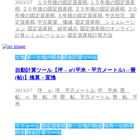
2023/2/7
１０年後の固定資産税
,
１５年後の固定資産
税
,
２０年後の固定資産税
,
２５年後の固定資産税
,
３０
年後の固定資産税
,
５年後の固定資産税
,
中古住宅 固
定資産税
,
中古家屋 価値
,
固定資産税 シミュレーシ
ョン
,
固定資産税 経年減点
,
固定資産税のオンライン
計算シミュレーション
,
固定資産税計算方法
土地
家・土地の税金
税金計算ツール
自動計算ツール【坪⇔㎡(平米・平方メートル)⇔畳
(帖)】換算・変換
2023/2/7
坪 ㎡
,
坪 平方メートル
,
坪 平米
,
畳
帖 ㎡
,
畳 帖 坪
,
畳 帖 平方メートル
,
畳 帖 平
米
リフォーム
固定資産税
家・土地の税金
役所・公的手
続き
税金計算ツール