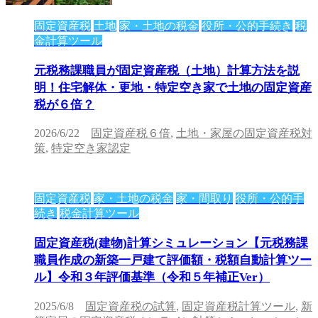
固定資産税
土地
家・土地の税金
役所・公的手続き
税
金計算ツール
元税務課職員が固定資産税（土地）計算方法を説
明！住宅解体・更地・特定空き家で土地の固定資産
税が６倍？
2026/6/22
固定資産税６倍
,
土地・家屋の固定資産税対
策
,
特定空き家認定
固定資産税
家・土地の税金
家・間取り
役所・公的手
続き
税金計算ツール
固定資産税(建物)計算シミュレーション【元税務課
職員作成の新築一戸建て評価額・税額自動計算ツー
ル】令和３年評価基準（令和５年補正Ver）
2025/6/8
固定資産税の試算
,
固定資産税計算ツール
,
新