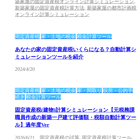
築家屋の固定資産税オンライン計算シミュレーション
,
新築家屋の固定資産税計算方法
,
新築家屋の都市計画税
オンライン計算シミュレーション
固定資産税
家・土地の税金
税金計算ツール
あなたの家の固定資産税いくらになる？自動計算シ
ミュレーションツールを紹介
2024/4/20
固定資産税
家・土地の税金
家・間取り
役所・公的手
続き
税金計算ツール
固定資産税(建物)計算シミュレーション【元税務課
職員作成の新築一戸建て評価額・税額自動計算ツー
ル】過年度Ver
2026/6/21
固定資産税の試算
,
固定資産税計算ツール
,