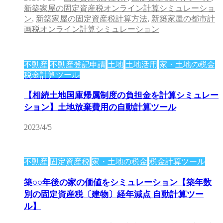
新築家屋の固定資産税オンライン計算シミュレーショ
ン
,
新築家屋の固定資産税計算方法
,
新築家屋の都市計
画税オンライン計算シミュレーション
不動産
不動産登記申請
土地
土地活用
家・土地の税金
税金計算ツール
【相続土地国庫帰属制度の負担金を計算シミュレー
ション】土地放棄費用の自動計算ツール
2023/4/5
不動産
固定資産税
家・土地の税金
税金計算ツール
築○○年後の家の価値をシミュレーション【築年数
別の固定資産税〔建物〕経年減点 自動計算ツー
ル】