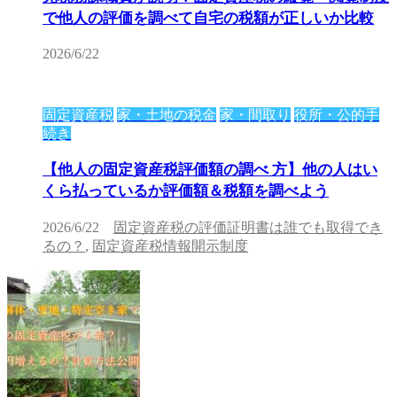
で他人の評価を調べて自宅の税額が正しいか比較
2026/6/22
固定資産税
家・土地の税金
家・間取り
役所・公的手
続き
【他人の固定資産税評価額の調べ 方】他の人はい
くら払っているか評価額＆税額を調べよう
2026/6/22
固定資産税の評価証明書は誰でも取得でき
るの？
,
固定資産税情報開示制度