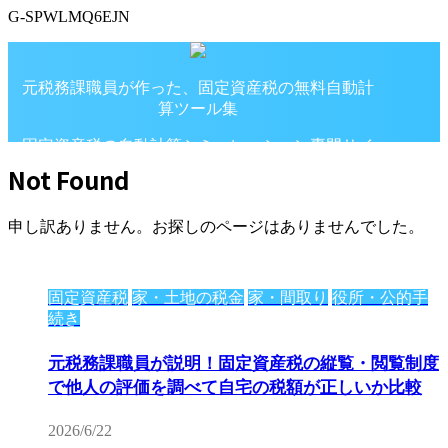
G-SPWLMQ6EJN
元税務課職員が作った、固定資産税の無料自動計
算ツール集
固定資産税の自動計算シミュレーション専門サイ
ト
Not Found
申し訳ありません。お探しのページはありませんでした。
固定資産税
家・土地の税金
家・間取り
役所・公的手
続き
元税務課職員が説明！固定資産税の縦覧・閲覧制度
で他人の評価を調べて自宅の税額が正しいか比較
2026/6/22