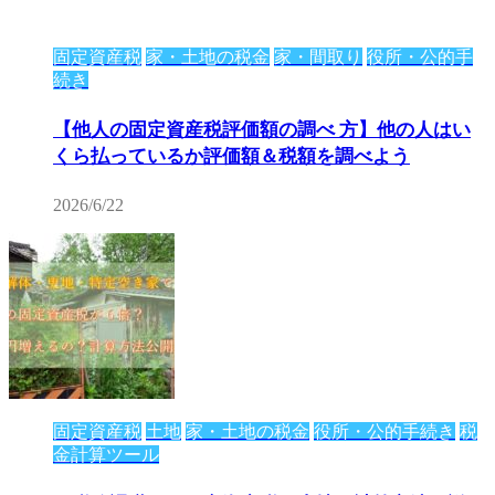
固定資産税
家・土地の税金
家・間取り
役所・公的手
続き
【他人の固定資産税評価額の調べ 方】他の人はい
くら払っているか評価額＆税額を調べよう
2026/6/22
固定資産税
土地
家・土地の税金
役所・公的手続き
税
金計算ツール