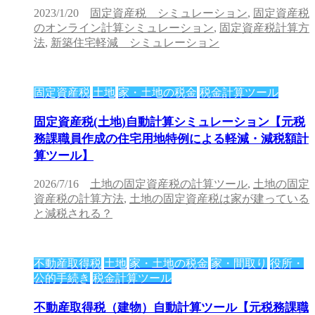
2023/1/20
固定資産税 シミュレーション
,
固定資産税
のオンライン計算シミュレーション
,
固定資産税計算方
法
,
新築住宅軽減 シミュレーション
固定資産税
土地
家・土地の税金
税金計算ツール
固定資産税(土地)自動計算シミュレーション【元税
務課職員作成の住宅用地特例による軽減・減税額計
算ツール】
2026/7/16
土地の固定資産税の計算ツール
,
土地の固定
資産税の計算方法
,
土地の固定資産税は家が建っている
と減税される？
不動産取得税
土地
家・土地の税金
家・間取り
役所・
公的手続き
税金計算ツール
不動産取得税（建物）自動計算ツール【元税務課職