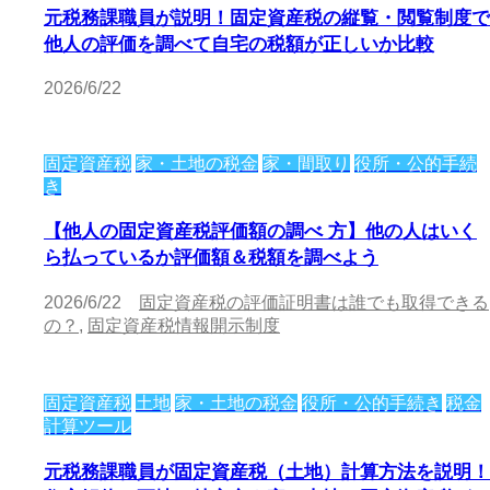
元税務課職員が説明！固定資産税の縦覧・閲覧制度で
他人の評価を調べて自宅の税額が正しいか比較
2026/6/22
固定資産税
家・土地の税金
家・間取り
役所・公的手続
き
【他人の固定資産税評価額の調べ 方】他の人はいく
ら払っているか評価額＆税額を調べよう
2026/6/22
固定資産税の評価証明書は誰でも取得できる
の？
,
固定資産税情報開示制度
固定資産税
土地
家・土地の税金
役所・公的手続き
税金
計算ツール
元税務課職員が固定資産税（土地）計算方法を説明！