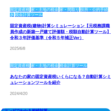
固定資産税
家・土地の税金
家・間取り
役所・公的手続
き
税金計算ツール
固定資産税(建物)計算シミュレーション【元税務課職
員作成の新築一戸建て評価額・税額自動計算ツール】
令和３年評価基準（令和５年補正Ver）
2025/6/8
固定資産税
家・土地の税金
税金計算ツール
あなたの家の固定資産税いくらになる？自動計算シミ
ュレーションツールを紹介
2024/4/20
『マンガでわかる相続対策』