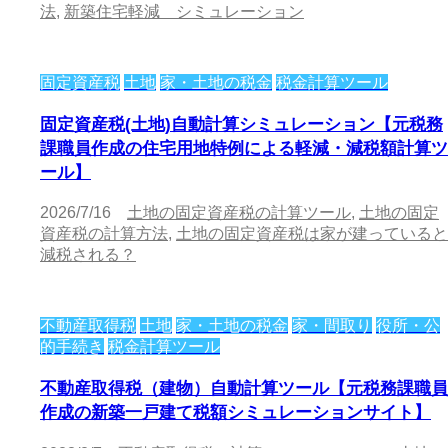
法
,
新築住宅軽減 シミュレーション
固定資産税
土地
家・土地の税金
税金計算ツール
固定資産税(土地)自動計算シミュレーション【元税務
課職員作成の住宅用地特例による軽減・減税額計算ツ
ール】
2026/7/16
土地の固定資産税の計算ツール
,
土地の固定
資産税の計算方法
,
土地の固定資産税は家が建っていると
減税される？
不動産取得税
土地
家・土地の税金
家・間取り
役所・公
的手続き
税金計算ツール
不動産取得税（建物）自動計算ツール【元税務課職員
作成の新築一戸建て税額シミュレーションサイト】