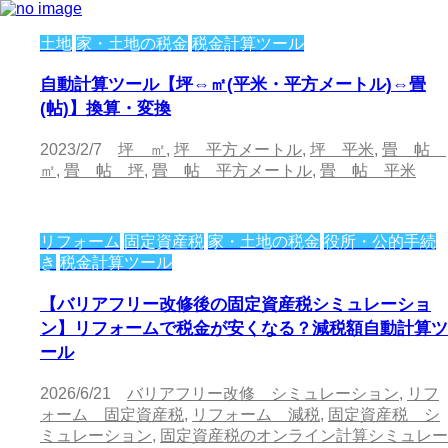
土地
家・土地の税金
税金計算ツール
自動計算ツール【坪⇔㎡(平米・平方メートル)⇔畳
(帖)】換算・変換
2023/2/7
坪 ㎡
,
坪 平方メートル
,
坪 平米
,
畳 帖
㎡
,
畳 帖 坪
,
畳 帖 平方メートル
,
畳 帖 平米
リフォーム
固定資産税
家・土地の税金
役所・公的手続
き
税金計算ツール
【バリアフリー改修後の固定資産税シミュレーショ
ン】リフォームで税金が安くなる？減税額自動計算ツ
ール
2026/6/21
バリアフリー改修 シミュレーション
,
リフ
ォーム 固定資産税
,
リフォーム 減税
,
固定資産税 シ
ミュレーション
,
固定資産税のオンライン計算シミュレー