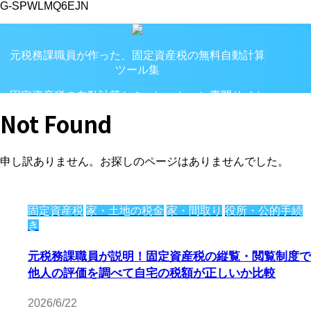
G-SPWLMQ6EJN
元税務課職員が作った、固定資産税の無料自動計算
ツール集
固定資産税の自動計算シミュレーション専門サイト
Not Found
申し訳ありません。お探しのページはありませんでした。
固定資産税
家・土地の税金
家・間取り
役所・公的手続
き
元税務課職員が説明！固定資産税の縦覧・閲覧制度で
他人の評価を調べて自宅の税額が正しいか比較
2026/6/22