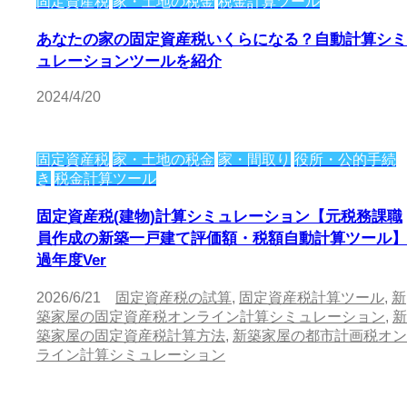
固定資産税
家・土地の税金
税金計算ツール
あなたの家の固定資産税いくらになる？自動計算シミ
ュレーションツールを紹介
2024/4/20
固定資産税
家・土地の税金
家・間取り
役所・公的手続
き
税金計算ツール
固定資産税(建物)計算シミュレーション【元税務課職
員作成の新築一戸建て評価額・税額自動計算ツール】
過年度Ver
2026/6/21
固定資産税の試算
,
固定資産税計算ツール
,
新
築家屋の固定資産税オンライン計算シミュレーション
,
新
築家屋の固定資産税計算方法
,
新築家屋の都市計画税オン
ライン計算シミュレーション