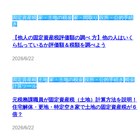
固定資産税
家・土地の税金
家・間取り
役所・公的手続
き
【他人の固定資産税評価額の調べ 方】他の人はいく
ら払っているか評価額＆税額を調べよう
2026/6/22
固定資産税
土地
家・土地の税金
役所・公的手続き
税金
計算ツール
元税務課職員が固定資産税（土地）計算方法を説明！
住宅解体・更地・特定空き家で土地の固定資産税が６
倍？
2026/6/22