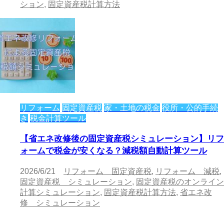
ション
,
固定資産税計算方法
リフォーム
固定資産税
家・土地の税金
役所・公的手続
き
税金計算ツール
【省エネ改修後の固定資産税シミュレーション】リフ
ォームで税金が安くなる？減税額自動計算ツール
2026/6/21
リフォーム 固定資産税
,
リフォーム 減税
,
固定資産税 シミュレーション
,
固定資産税のオンライン
計算シミュレーション
,
固定資産税計算方法
,
省エネ改
修 シミュレーション