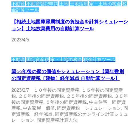
不動産
不動産登記申請
土地
土地活用
家・土地の税金
税
金計算ツール
【相続土地国庫帰属制度の負担金を計算シミュレーシ
ョン】土地放棄費用の自動計算ツール
2023/4/5
不動産
固定資産税
家・土地の税金
税金計算ツール
築○○年後の家の価値をシミュレーション【築年数別
の固定資産税〔建物〕経年減点 自動計算ツール】
2023/2/7
１０年後の固定資産税
,
１５年後の固定資産
税
,
２０年後の固定資産税
,
２５年後の固定資産税
,
３０年
後の固定資産税
,
５年後の固定資産税
,
中古住宅 固定資
産税
,
中古家屋 価値
,
固定資産税 シミュレーション
,
固
定資産税 経年減点
,
固定資産税のオンライン計算シミュ
レーション
,
固定資産税計算方法