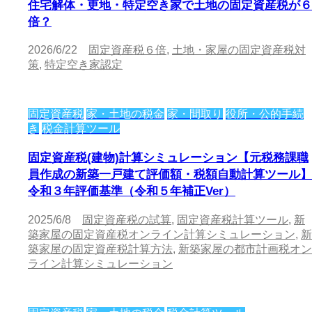
住宅解体・更地・特定空き家で土地の固定資産税が６
倍？
2026/6/22
固定資産税６倍
,
土地・家屋の固定資産税対
策
,
特定空き家認定
固定資産税
家・土地の税金
家・間取り
役所・公的手続
き
税金計算ツール
固定資産税(建物)計算シミュレーション【元税務課職
員作成の新築一戸建て評価額・税額自動計算ツール】
令和３年評価基準（令和５年補正Ver）
2025/6/8
固定資産税の試算
,
固定資産税計算ツール
,
新
築家屋の固定資産税オンライン計算シミュレーション
,
新
築家屋の固定資産税計算方法
,
新築家屋の都市計画税オン
ライン計算シミュレーション