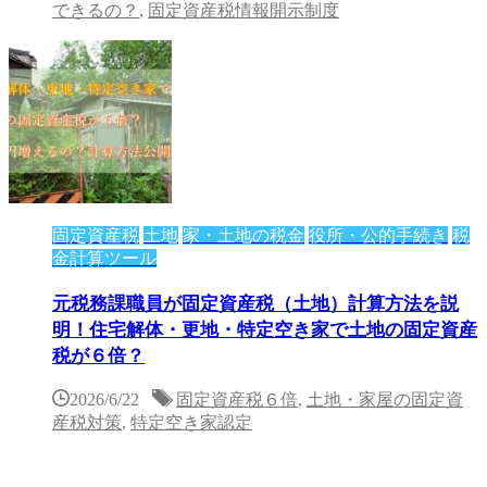
できるの？
,
固定資産税情報開示制度
固定資産税
土地
家・土地の税金
役所・公的手続き
税
金計算ツール
元税務課職員が固定資産税（土地）計算方法を説
明！住宅解体・更地・特定空き家で土地の固定資産
税が６倍？
2026/6/22
固定資産税６倍
,
土地・家屋の固定資
産税対策
,
特定空き家認定