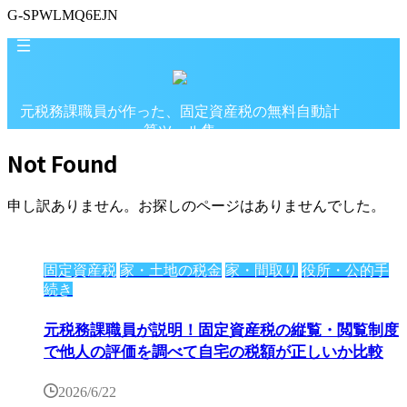
G-SPWLMQ6EJN
元税務課職員が作った、固定資産税の無料自動計
算ツール集
Not Found
固定資産税の自動計算シミュレーション専門サイ
ト
申し訳ありません。お探しのページはありませんでした。
固定資産税
家・土地の税金
家・間取り
役所・公的手
続き
元税務課職員が説明！固定資産税の縦覧・閲覧制度
で他人の評価を調べて自宅の税額が正しいか比較
2026/6/22