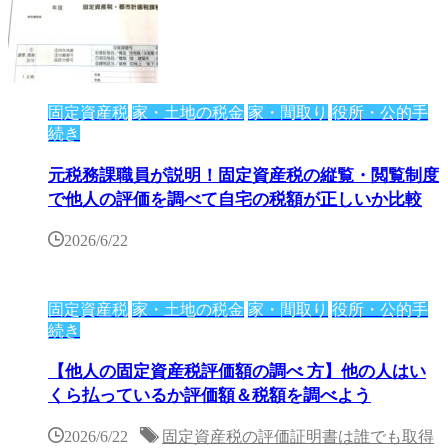
固定資産税
家・土地の税金
家・間取り
役所・公的手
続き
元税務課職員が説明！固定資産税の縦覧・閲覧制度
で他人の評価を調べて自宅の税額が正しいか比較
2026/6/22
固定資産税
家・土地の税金
家・間取り
役所・公的手
続き
【他人の固定資産税評価額の調べ 方】他の人はい
くら払っているか評価額＆税額を調べよう
2026/6/22
固定資産税の評価証明書は誰でも取得