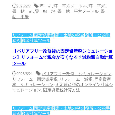
2023/2/7
坪 ㎡
,
坪 平方メートル
,
坪 平米
,
畳 帖 ㎡
,
畳 帖 坪
,
畳 帖 平方メートル
,
畳
帖 平米
リフォーム
固定資産税
家・土地の税金
役所・公的手
続き
税金計算ツール
【バリアフリー改修後の固定資産税シミュレーショ
ン】リフォームで税金が安くなる？減税額自動計算
ツール
2026/6/21
バリアフリー改修 シミュレーション
,
リフォーム 固定資産税
,
リフォーム 減税
,
固定資産
税 シミュレーション
,
固定資産税のオンライン計算シ
ミュレーション
,
固定資産税計算方法
リフォーム
固定資産税
家・土地の税金
役所・公的手
続き
税金計算ツール