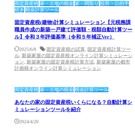
固定資産税
家・土地の税金
家・間取り
役所・公的手
続き
税金計算ツール
固定資産税(建物)計算シミュレーション【元税務課
職員作成の新築一戸建て評価額・税額自動計算ツー
ル】令和３年評価基準（令和５年補正Ver）
2025/6/8
固定資産税の試算
,
固定資産税計算ツー
ル
,
新築家屋の固定資産税オンライン計算シミュレーシ
ョン
,
新築家屋の固定資産税計算方法
,
新築家屋の都市
計画税オンライン計算シミュレーション
固定資産税
家・土地の税金
税金計算ツール
あなたの家の固定資産税いくらになる？自動計算シ
ミュレーションツールを紹介
2024/4/20