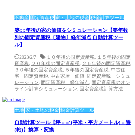
不動産
固定資産税
家・土地の税金
税金計算ツール
築○○年後の家の価値をシミュレーション【築年数
別の固定資産税〔建物〕経年減点 自動計算ツー
ル】
2023/2/7
１０年後の固定資産税
,
１５年後の固定
資産税
,
２０年後の固定資産税
,
２５年後の固定資産税
,
３０年後の固定資産税
,
５年後の固定資産税
,
中古住
宅 固定資産税
,
中古家屋 価値
,
固定資産税 シミュ
レーション
,
固定資産税 経年減点
,
固定資産税のオン
ライン計算シミュレーション
,
固定資産税計算方法
土地
家・土地の税金
税金計算ツール
自動計算ツール【坪⇔㎡(平米・平方メートル)⇔畳
(帖)】換算・変換