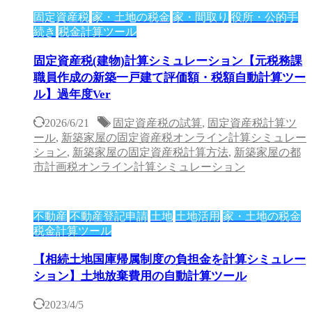
固定資産税
家・土地の税金
家・間取り
役所・公的手
続き
税金計算ツール
固定資産税(建物)計算シミュレーション【元税務課
職員作成の新築一戸建て評価額・税額自動計算ツー
ル】過年度Ver
2026/6/21
固定資産税の試算
,
固定資産税計算ツ
ール
,
新築家屋の固定資産税オンライン計算シミュレー
ション
,
新築家屋の固定資産税計算方法
,
新築家屋の都
市計画税オンライン計算シミュレーション
不動産
不動産登記申請
土地
土地活用
家・土地の税金
税金計算ツール
【相続土地国庫帰属制度の負担金を計算シミュレー
ション】土地放棄費用の自動計算ツール
2023/4/5