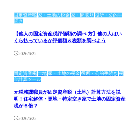
固定資産税
家・土地の税金
家・間取り
役所・公的手
続き
【他人の固定資産税評価額の調べ 方】他の人はい
くら払っているか評価額＆税額を調べよう
2026/6/22
固定資産税
土地
家・土地の税金
役所・公的手続き
税
金計算ツール
元税務課職員が固定資産税（土地）計算方法を説
明！住宅解体・更地・特定空き家で土地の固定資産
税が６倍？
2026/6/22