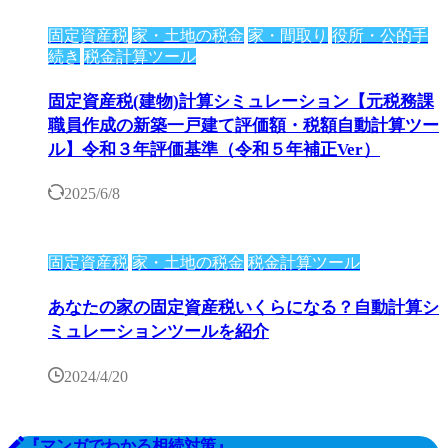
固定資産税
家・土地の税金
家・間取り
役所・公的手
続き
税金計算ツール
固定資産税(建物)計算シミュレーション【元税務課
職員作成の新築一戸建て評価額・税額自動計算ツー
ル】令和３年評価基準（令和５年補正Ver）
2025/6/8
固定資産税
家・土地の税金
税金計算ツール
あなたの家の固定資産税いくらになる？自動計算シ
ミュレーションツールを紹介
2024/4/20
『マンガでわかる相続対策』