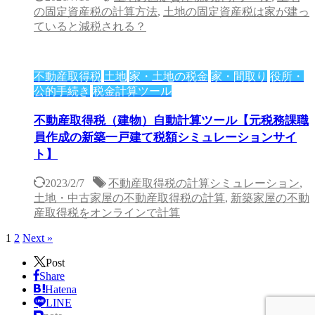
の固定資産税の計算方法
,
土地の固定資産税は家が建っ
ていると減税される？
不動産取得税
土地
家・土地の税金
家・間取り
役所・
公的手続き
税金計算ツール
不動産取得税（建物）自動計算ツール【元税務課職
員作成の新築一戸建て税額シミュレーションサイ
ト】
2023/2/7
不動産取得税の計算シミュレーション
,
土地・中古家屋の不動産取得税の計算
,
新築家屋の不動
産取得税をオンラインで計算
1
2
Next »
Post
Share
Hatena
LINE